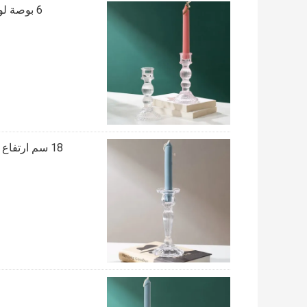
6 بوصة لون الزجاج حامل شمعة آلة ضغط حاملي الشمعدان تفتق الكريستال
18 سم ارتفاع واضح الزجاج تفتق حاملي الشمعدان خالية من الرصاص آلة الضغط