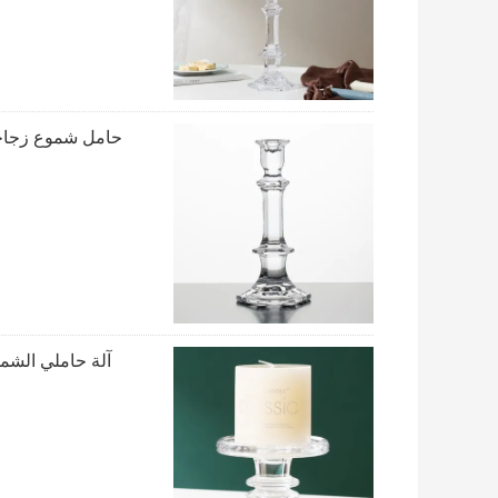
حامل شموع زجاجي شفاف من الك
آلة حاملي الشم