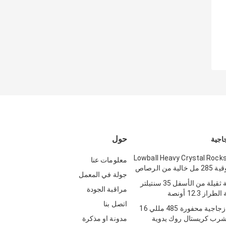
حول
اجية
ديم الطراز Lowball Heavy Crystal Rocks
معلومات عنا
جولة في المعمل
أكواب زجاجية ثقيلة من الأسفل 35 سنتيلتر
مراقبة الجودة
ز 12.3 أونصة
اتصل بنا
أكواب شرب زجاجية محفورة 485 مللي 16
شرب كريستال روك يدوية
مدونة او مذكرة