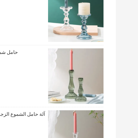
حامل شمع
آلة حامل الشموع الزجاجية ذات ال