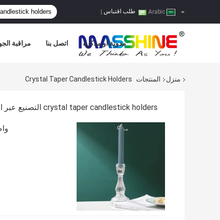
طلب اقتباس
|
Arabic
مدونة او مذكرة
اتصل بنا
مراقبة الجو
منزل
المنتجات
Crystal Taper Candlestick Holders
crystal taper candlestick holders التصنيع عبر الإنترنت
واض