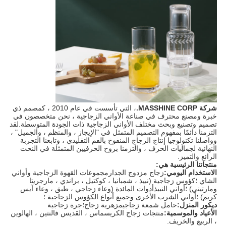
شركة MASSHINE CORP.
، التي تأسست في عام 2010 ، كمصمم ذي
خبرة ومصنع محترف في صناعة الأواني الزجاجية ، نحن متخصصون في
تصميم وتصنيع وبحث مختلف الأواني الزجاجية ذات الجودة المتوسطة.لقد
التزمنا دائمًا بمفهوم التصميم المتمثل في "الإيجاز ، والمنظم ، والجميل" ،
وواصلنا تكنولوجيا إنتاج الزجاج المنفوخ بالفم التقليدي ، وتابعنا التجربة
النهائية لجماليات الحرف ، والتزمنا بروح الحرفيين المتمثلة في النحت
الرائع والتميز.
منتجاتنا الرئيسية هي:
الاستخدام اليومي:
زجاج مزدوج الجدارمجموعات القهوة الزجاجية وأواني
الشاي ؛كؤوس زجاجية (نبيذ ، شمبانيا ، كوكتيل ، براندي ، مارجريتا
ومارتيني) ؛أواني النبيذأدوات المائدة (وعاء زجاجي ، طبق ، وعاء آيس
كريم) ؛أواني الشرب الأخرى وجميع أنواع الكؤوس الزجاجية ؛
ديكور المنزل:
حامل شمعة زجاجيمزهرية زجاج؛جرة زجاجية
الأعياد والموسمية:
منتجات زجاج الكريسماس ، القديس فالنتين ، الهالوين
، الربيع والخريف.