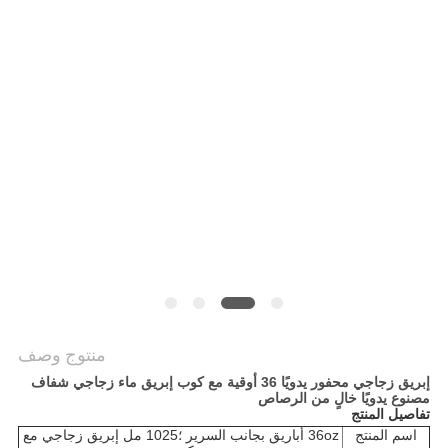
خريطة
الموقع
PRIVACY
POLICY
منتوج وصف
إبريق زجاجي محفور يدويًا 36 أوقية مع كوب إبريق ماء زجاجي شفاف
مصنوع يدويًا خالٍ من الرصاص
تفاصيل المنتج
اسم المنتج
36oz أباريق بجانب السرير ؛1025 مل إبريق زجاجي مع