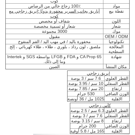
كوب
مواد
100٪ زجاج خالي من الرصاص
نقطة بيع
أباريق بجانب السرير محفورة يدويًا ؛إبريق زجاجي مع
كوب
اللون
شفاف أو مخصص
شعار
شعار أو تسمية مخصصة
موك
3000 مجموعة
OEM / ODM
مقبول
تكنولوجيا
محفورة باليد / في مهب اليد / الفم المنفوخ
المعالجة
ملصق ، لون رذاذ ، بلوري ، طلاء ، طلاء كهربائي ، إلخ.
السطحية
شهادة
CA Prop 65 و FDA و LFGB بواسطة SGS و Intertek
وما إلى ذلك.
مكان المنشأ
الصين
إبريق زجاجي
القطر العلوي
7.6 سم / 3 بوصة
القطر السفلي
10 سم / 3.95 بوصة
ارتفاع
20 سم / 7.85 بوصة
الوزن الصافي
530 جرام
الاهلية
1025 مل / 36 أونصة
كأس زجاجي
القطر العلوي
6.3 سم / 2.5 بوصة
القطر السفلي
7.6 سم / 3 بوصة
ارتفاع
8 سم / 3.15 بوصة
الوزن الصافي
200 جرام
الاهلية
165 مل / 5.8 أوقية