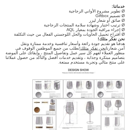
خدماتنا:
Ø تطوير مشروع الأواني الزجاجية
Ø تصميم Giftbox
Ø صائق أو شعار ليزر
Ø ترتيب اختبار وشهادة سلامة المنتجات الزجاجية
Ø إجراء مراقبة الجودة بمعيار AQL
Ø اقتراح تحميل الحاويات والحل اللوجستي الفعال من حيث التكلفة
نحن نفكر مثلك!
هدفنا هو تقديم جودة رائعة وأسعار تنافسية وخدمة ممتازة ونقل
آمن.شعارنا
نحن نفكر مثلك!
نطلب من جميع الموظفين الوقوف في
منظور العملاء لفهم كل سير عمل وتفاصيل المنتج ، وإبقائك على الموضة
بتصاميم مبتكرة وجذابة ، وتقديم خدمات أفضل والتأكد من حصول عملائنا
على منتج مثالي وتجربة مستخدم ممتعة.