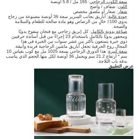
سعة الكوب الزجاجي
: 165 مل / 5.8 أونصة
اللون
: شفاف / واضح
شعار
: شعار أو ملصق مخصص
جودة عالية
: أباريق بجانب السرير سعة 36 أونصة مصنوعة من زجاج
يدوي 100٪ خالٍ من الرصاص وهو مادة صالحة للطعام والسلامة
والصحة.
صناعة يدوية بالكامل
: كل ​​إبريق زجاجي مع فنجان منفوخ يدويًا
ومحفور يدويًا بالكامل باستخدام 23 إجراءً من قبل أساتذة حرفيين
ذوي خبرة يتمتعون بأكثر من عشر سنوات من الخبرة في هذا
المجال.روح الحرفية تجعل أباريق ماشين الزجاجية فريدة وأنيقة.
سعة كبيرة
: هذا الدورق الزجاجي بسعة 1025 مل مع كوب بقياس 10
سم * ارتفاع 21.2 سم ويحمل 36 أونصة لكل منها.الحجم الذي يناسب
بدقة باب الثلاجة.
عرض التطبيق