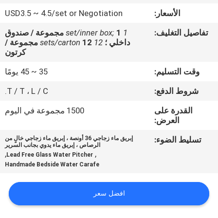
جولة
الأسعار:
USD3.5 ~ 4.5/set or Negotiation
في
تفاصيل التغليف:
1 set/inner box;
1 مجموعة / صندوق
المعمل
داخلي ؛
12 sets/carton
12 مجموعة /
كرتون
مراقبة
وقت التسليم:
35 ~ 45 يومًا
الجودة
شروط الدفع:
T / T ، L / C.
القدرة على
1500 مجموعة في اليوم
اتصل
العرض:
بنا
تسليط الضوء:
إبريق ماء زجاجي 36 أونصة ، إبريق ماء زجاجي خالٍ من
الرصاص ، إبريق ماء يدوي بجانب السرير
,
,
Lead Free Glass Water Pitcher
مدونة
Handmade Bedside Water Carafe
او
افضل سعر
مذكرة