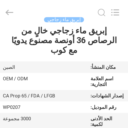
MASSHINE
HOME
PRODUCTS
CO.,
LTD..
إبريق ماء زجاجي
All
Rights
إبريق ماء زجاجي خالٍ من
الصفحة
Reserved.
الرصاص 36 أونصة مصنوع يدويًا
الرئيسية
مع كوب
منتجات
مكان المنشأ:
الصين
أشرطة
اسم العلامة
OEM / ODM
فيديو
التجارية:
إصدار الشهادات:
CA Prop 65 / FDA / LFGB
معلومات
رقم الموديل:
WP0207
عنا
الحد الأدنى
3000 مجموعة
لكمية: