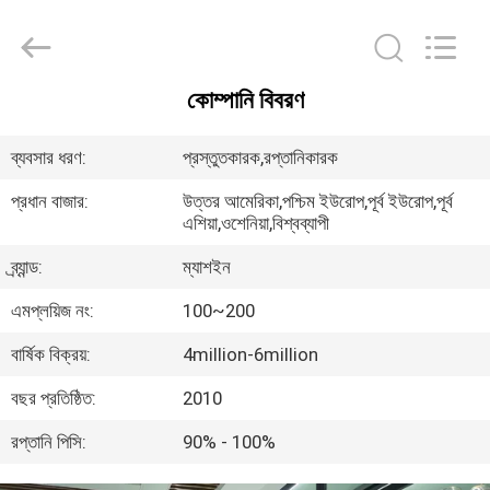
MASSHINE
HOME
PRODUCTS
CO.,
LTD..
All
কোম্পানি বিবরণ
Rights
বাড়ি
Reserved.
ব্যবসার ধরণ:
প্রস্তুতকারক,রপ্তানিকারক
পণ্য
প্রধান বাজার:
উত্তর আমেরিকা,পশ্চিম ইউরোপ,পূর্ব ইউরোপ,পূর্ব
এশিয়া,ওশেনিয়া,বিশ্বব্যাপী
ভিডিও
ব্র্যান্ড:
ম্যাশইন
এমপ্লয়িজ নং:
100~200
আমাদের
বার্ষিক বিক্রয়:
4million-6million
সম্পর্কে
বছর প্রতিষ্ঠিত:
2010
কারখানা
রপ্তানি পিসি:
90% - 100%
ভ্রমণ