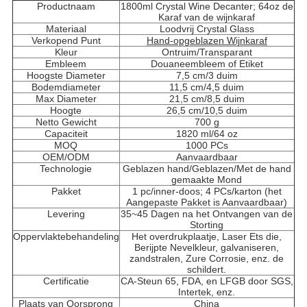
Productnaam
1800ml Crystal Wine Decanter; 64oz de
Karaf van de wijnkaraf
Materiaal
Loodvrij Crystal Glass
Verkopend Punt
Hand-opgeblazen Wijnkaraf
Kleur
Ontruim/Transparant
Embleem
Douaneembleem of Etiket
Hoogste Diameter
7,5 cm/3 duim
Bodemdiameter
11,5 cm/4,5 duim
Max Diameter
21,5 cm/8,5 duim
Hoogte
26,5 cm/10,5 duim
Netto Gewicht
700 g
Capaciteit
1820 ml/64 oz
MOQ
1000 PCs
OEM/ODM
Aanvaardbaar
Technologie
Geblazen hand/Geblazen/Met de hand
gemaakte Mond
Pakket
1 pc/inner-doos; 4 PCs/karton (het
Aangepaste Pakket is Aanvaardbaar)
Levering
35~45 Dagen na het Ontvangen van de
Storting
Oppervlaktebehandeling
Het overdrukplaatje, Laser Ets die,
Berijpte Nevelkleur, galvaniseren,
zandstralen, Zure Corrosie, enz. de
schildert.
Certificatie
CA-Steun 65, FDA, en LFGB door SGS,
Intertek, enz.
Plaats van Oorsprong
China