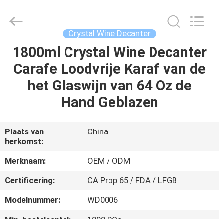
XI'AN
MASSHINE
HOME
PRODUCTS
CO.,
Crystal Wine Decanter
LTD..
All
Rights
1800ml Crystal Wine Decanter
HUIS
Reserved.
Carafe Loodvrije Karaf van de
PRODUCTEN
het Glaswijn van 64 Oz de
Hand Geblazen
VIDEOS
Plaats van
China
herkomst:
ONGEVEER
ONS
Merknaam:
OEM / ODM
Certificering:
CA Prop 65 / FDA / LFGB
FABRIEKSREIS
Modelnummer:
WD0006