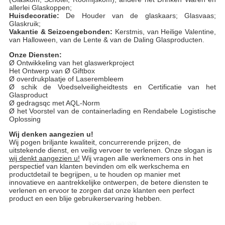
allerlei Glaskoppen;
Huisdecoratie:
De Houder van de glaskaars; Glasvaas;
Glaskruik;
Vakantie & Seizoengebonden:
Kerstmis, van Heilige Valentine,
van Halloween, van de Lente & van de Daling Glasproducten.
Onze Diensten:
Ø Ontwikkeling van het glaswerkproject
Het Ontwerp van Ø Giftbox
Ø overdrukplaatje of Laserembleem
Ø schik de Voedselveiligheidtests en Certificatie van het
Glasproduct
Ø gedragsqc met AQL-Norm
Ø het Voorstel van de containerlading en Rendabele Logistische
Oplossing
Wij denken aangezien u!
Wij pogen briljante kwaliteit, concurrerende prijzen, de
uitstekende dienst, en veilig vervoer te verlenen. Onze slogan is
wij denkt aangezien u!
Wij vragen alle werknemers ons in het
perspectief van klanten bevinden om elk werkschema en
productdetail te begrijpen, u te houden op manier met
innovatieve en aantrekkelijke ontwerpen, de betere diensten te
verlenen en ervoor te zorgen dat onze klanten een perfect
product en een blije gebruikerservaring hebben.