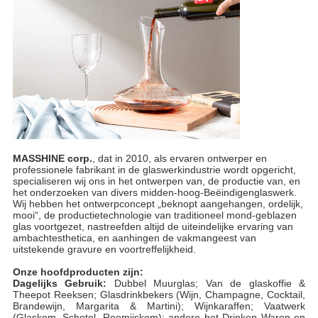
MASSHINE corp.
, dat in 2010, als ervaren ontwerper en
professionele fabrikant in de glaswerkindustrie wordt opgericht,
specialiseren wij ons in het ontwerpen van, de productie van, en
het onderzoeken van divers midden-hoog-Beëindigenglaswerk.
Wij hebben het ontwerpconcept „beknopt aangehangen, ordelijk,
mooi“, de productietechnologie van traditioneel mond-geblazen
glas voortgezet, nastreefden altijd de uiteindelijke ervaring van
ambachtesthetica, en aanhingen de vakmangeest van
uitstekende gravure en voortreffelijkheid.
Onze hoofdproducten zijn:
Dagelijks Gebruik:
Dubbel Muurglas; Van de glaskoffie &
Theepot Reeksen; Glasdrinkbekers (Wijn, Champagne, Cocktail,
Brandewijn, Margarita & Martini); Wijnkaraffen; Vaatwerk
(Glaskom, Schotel, Roomijskom); andere het Drinken Waren en