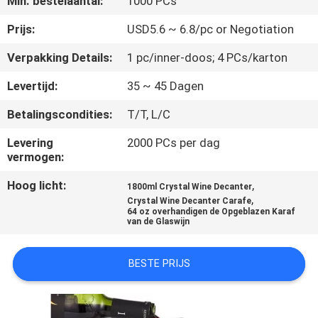
Min. bestelaantal:
1000 PCs
KWALITEITSCONTROLE
Prijs:
USD5.6 ~ 6.8/pc or Negotiation
CONTACTEER
Verpakking Details:
1 pc/inner-doos; 4 PCs/karton
ONS
Levertijd:
35 ~ 45 Dagen
Betalingscondities:
T/T, L/C
BLOGGEN
Levering
2000 PCs per dag
vermogen:
SITEMAP
Hoog licht:
,
1800ml Crystal Wine Decanter
,
Crystal Wine Decanter Carafe
PRIVACY
64 oz overhandigen de Opgeblazen Karaf
van de Glaswijn
POLICY
BESTE PRIJS