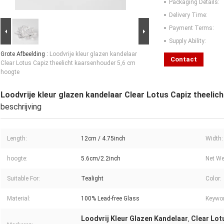
Packaging Details:
Delivery Time:
Payment Terms:
Supply Ability:
Grote Afbeelding :
Loodvrije kleur glazen kandelaar
Contact
Clear Lotus Capiz theelicht kaarsenhouder 5,6 cm
hoogte
Loodvrije kleur glazen kandelaar Clear Lotus Capiz theeli
beschrijving
Length:
12cm / 4.75inch
Width:
hoogte:
5.6cm/2.2inch
Net We
Suitable For:
Tealight
Color:
Material:
100% Lead-free Glass
Keywor
Loodvrij Kleur Glazen Kandelaar
Clear Lot
,