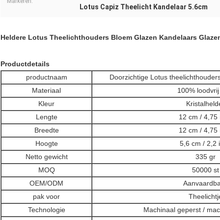
Markeren:
Lotus Capiz Theelicht Kandelaar 5.6cm
Heldere Lotus Theelichthouders Bloem Glazen Kandelaars Glazen
Productdetails
productnaam
Doorzichtige Lotus theelichthouder
Materiaal
100% loodvrij
Kleur
Kristalheld
Lengte
12 cm / 4,75 
Breedte
12 cm / 4,75 
Hoogte
5,6 cm / 2,2 
Netto gewicht
335 gr
MOQ
50000 st
OEM/ODM
Aanvaardba
pak voor
Theelichtj
Technologie
Machinaal geperst / ma