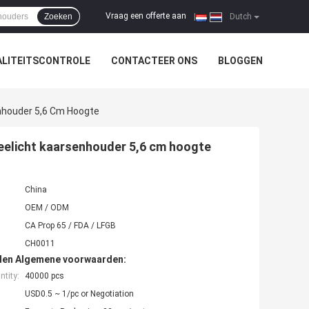
Vraag een offerte aan
Zoeken
|
Dutch
LITEITSCONTROLE
CONTACTEER ONS
BLOGGEN
enhouder 5,6 Cm Hoogte
heelicht kaarsenhouder 5,6 cm hoogte
China
OEM / ODM
CA Prop 65 / FDA / LFGB
CH0011
den Algemene voorwaarden:
tity:
40000 pcs
USD0.5 ~ 1/pc or Negotiation