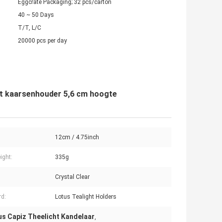
Eggcrate Packaging; 32 pcs/carton
40 ~ 50 Days
T/T, L/C
20000 pcs per day
cht kaarsenhouder 5,6 cm hoogte
12cm / 4.75inch
ight:
335g
Crystal Clear
d:
Lotus Tealight Holders
us Capiz Theelicht Kandelaar
,