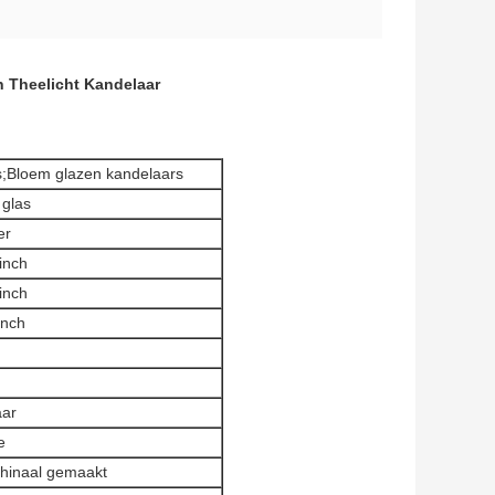
 Theelicht Kandelaar
s;Bloem glazen kandelaars
 glas
er
inch
inch
inch
ar
e
chinaal gemaakt