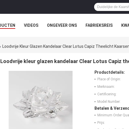
DUCTEN
VIDEOS
ONGEVEER ONS
FABRIEKSREIS
KWA
Loodvrije Kleur Glazen Kandelaar Clear Lotus Capiz Theelicht Kaars
Loodvrije kleur glazen kandelaar Clear Lotus Capiz t
Productdetails:
Place of Origin:
Merknaam:
Certificering:
Model Number:
Betalen & Verzen
Minimum Order Quan
Prijs: