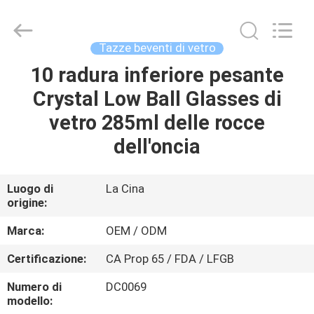
XI'AN
MASSHINE
HOME
PRODUCTS
CO.,
Tazze beventi di vetro
LTD..
All
10 radura inferiore pesante
CASA
Rights
Reserved.
Crystal Low Ball Glasses di
PRODOTTI
vetro 285ml delle rocce
dell'oncia
VIDEO
Luogo di
La Cina
origine:
CIRCA
NOI
Marca:
OEM / ODM
Certificazione:
CA Prop 65 / FDA / LFGB
GIRO
Numero di
DC0069
DELLA
modello: