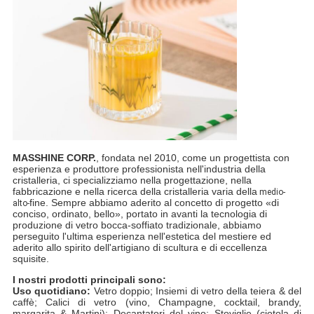
MASSHINE CORP.
, fondata nel 2010, come un progettista con
esperienza e produttore professionista nell'industria della
cristalleria, ci specializziamo nella progettazione, nella
fabbricazione e nella ricerca della cristalleria varia della
medio-
fine. Sempre abbiamo aderito al concetto di progetto «di
alto-
conciso, ordinato, bello», portato in avanti la tecnologia di
produzione di vetro bocca-soffiato tradizionale, abbiamo
perseguito l'ultima esperienza nell'estetica del mestiere ed
aderito allo spirito dell'artigiano di scultura e di eccellenza
squisite.
I nostri prodotti principali sono:
Uso quotidiano:
Vetro doppio; Insiemi di vetro della teiera & del
caffè; Calici di vetro (vino, Champagne, cocktail, brandy,
margarita & Martini); Decantatori del vino; Stoviglie (ciotola di