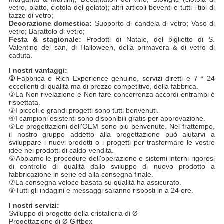
vetro, piatto, ciotola del gelato); altri articoli beventi e tutti i tipi di
tazze di vetro;
Decorazione domestica:
Supporto di candela di vetro; Vaso di
vetro; Barattolo di vetro;
Festa & stagionale:
Prodotti di Natale, del biglietto di S.
Valentino del san, di Halloween, della primavera & di vetro di
caduta.
I nostri vantaggi:
①
Fabbrica e Rich Experience genuino, servizi diretti e 7 * 24
eccellenti di qualità ma di prezzo competitivo, della fabbrica.
②La Non rivelazione e Non fare concorrenza accordi entrambi è
rispettata.
③I piccoli e grandi progetti sono tutti benvenuti.
④
I campioni esistenti sono disponibili gratis per approvazione.
⑤
Le progettazioni dell'OEM sono più benvenute. Nel frattempo,
il nostro gruppo addetto alla progettazione può aiutarvi a
sviluppare i nuovi prodotti o i progetti per trasformare le vostre
idee nei prodotti di caldo-vendita.
⑥Abbiamo le procedure dell'operazione e sistemi interni rigorosi
di controllo di qualità dallo sviluppo di nuovo prodotto a
fabbricazione in serie ed alla consegna finale.
⑦La consegna veloce basata su qualità ha assicurato.
⑧
Tutti gli indagini e messaggi saranno risposti in a 24 ore.
I nostri servizi:
Sviluppo di progetto della cristalleria di Ø
Progettazione di Ø Giftbox