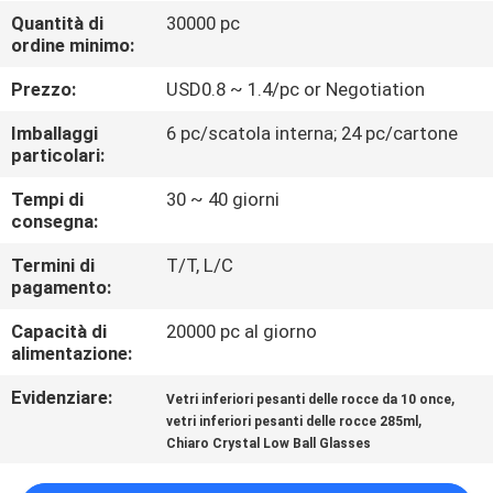
FABBRICA
Quantità di
30000 pc
ordine minimo:
CONTROLLO
Prezzo:
USD0.8 ~ 1.4/pc or Negotiation
DI
Imballaggi
6 pc/scatola interna; 24 pc/cartone
QUALITÀ
particolari:
Tempi di
30 ~ 40 giorni
consegna:
CONTATTICI
Termini di
T/T, L/C
pagamento:
BLOG
Capacità di
20000 pc al giorno
alimentazione:
MAPPA
Evidenziare:
,
Vetri inferiori pesanti delle rocce da 10 once
DEL
,
vetri inferiori pesanti delle rocce 285ml
SITO
Chiaro Crystal Low Ball Glasses