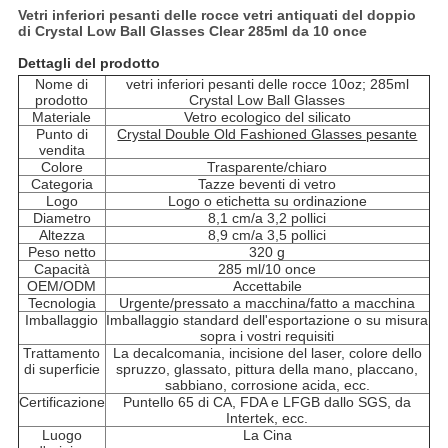
Vetri inferiori pesanti delle rocce vetri antiquati del doppio
di Crystal Low Ball Glasses Clear 285ml da 10 once
Dettagli del prodotto
Nome di
vetri inferiori pesanti delle rocce 10oz; 285ml
prodotto
Crystal Low Ball Glasses
Materiale
Vetro ecologico del silicato
Punto di
Crystal Double Old Fashioned Glasses pesante
vendita
Colore
Trasparente/chiaro
Categoria
Tazze beventi di vetro
Logo
Logo o etichetta su ordinazione
Diametro
8,1 cm/a 3,2 pollici
Altezza
8,9 cm/a 3,5 pollici
Peso netto
320 g
Capacità
285 ml/10 once
OEM/ODM
Accettabile
Tecnologia
Urgente/pressato a macchina/fatto a macchina
Imballaggio
Imballaggio standard dell'esportazione o su misura
sopra i vostri requisiti
Trattamento
La decalcomania, incisione del laser, colore dello
di superficie
spruzzo, glassato, pittura della mano, placcano,
sabbiano, corrosione acida, ecc.
Certificazione
Puntello 65 di CA, FDA e LFGB dallo SGS, da
Intertek, ecc.
Luogo
La Cina