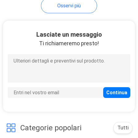
Osservi più
18
caraffa per l'acqua
Lasciate un messaggio
di vetro
Ti richiameremo presto!
9
Barattolo di
immagazzinamento
nel vetro
Categorie popolari
Tutti
trasparente