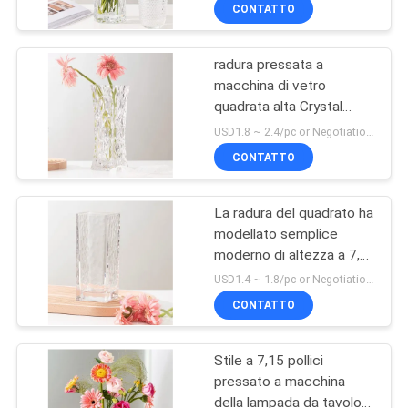
FABBRICA
CONTATTO
radura pressata a
CONTROLLO
36
macchina di vetro
DI
quadrata alta Crystal
Calici beventi di
QUALITÀ
Vases dei vasi 22.5oz di
USD1.8 ~ 2.4/pc or Negotiation MOQ:20000 PCS
vetro
altezza di 24cm
CONTATTO
CONTATTICI
La radura del quadrato ha
modellato semplice
BLOG
moderno di altezza a 7,8
31
pollici pressata a
USD1.4 ~ 1.8/pc or Negotiation MOQ:30000 pc
macchina di vetro dei
MAPPA
Supporto di candela
CONTATTO
vasi
DEL
di vetro di colore
Stile a 7,15 pollici
SITO
pressato a macchina
della lampada da tavolo