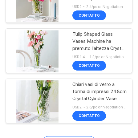
PRIVACY
di altezza dei vasi di
USD2 ~ 2.4/pc or Negotiation MOQ:20000 PCS
vetro a forma di
POLICY
CONTATTO
trasparenti
21
Vetro domestico
Tulip Shaped Glass
Vases Machine ha
della decorazione
premuto l'altezza Crystal
Glass Flower Vase di
USD1.4 ~ 1.8/pc or Negotiation MOQ:30000 pc
19.8cm
CONTATTO
Chiari vasi di vetro a
20
forma di impressi 24.8cm
Articoli di vetro della
Crystal Cylinder Vase
senza piombo
USD2 ~ 2.6/pc or Negotiation MOQ:20000 PCS
cucina
CONTATTO