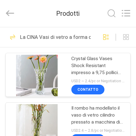
XI'AN
MASSHINE
HOME
Prodotti
PRODUCTS
CO.,
LTD..
All
CASA
Rights
43
Reserved.
La CINA Vasi di vetro a forma di
Tazze beventi di
PRODOTTI
vetro
Crystal Glass Vases
Shock Resistant
VIDEO
impresso a 9,75 pollici
per la decorazione
USD2 ~ 2.4/pc or Negotiation MOQ:20000 PCS
domestica
CIRCA
CONTATTO
25
NOI
Il rombo ha modellato il
Bicchiere doppio
vaso di vetro cilindro
GIRO
pressato a macchina di
DELLA
vetro dei vasi del chiaro
USD2.4 ~ 2.8/pc or Negotiation MOQ:20000 PCS