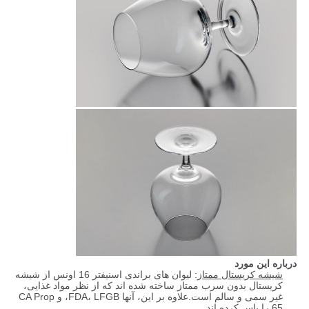
درباره این مورد
شیشه کریستال ممتاز
: لیوان های براندی اسنیفتر 16 اونس از شیشه
کریستال بدون سرب ممتاز ساخته شده اند که از نظر مواد غذایی،
غیر سمی و سالم است.علاوه بر این، آنها FDA، LFGB، و CA Prop
65 را پاس کرده اند.