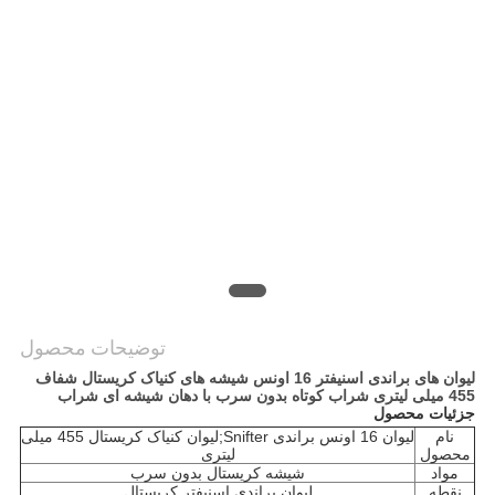
سایت
PRIVACY
POLICY
توضیحات محصول
لیوان های براندی اسنیفتر 16 اونس شیشه های کنیاک کریستال شفاف
455 میلی لیتری شراب کوتاه بدون سرب با دهان شیشه ای شراب
جزئیات محصول
نام
لیوان 16 اونس براندی Snifter;لیوان کنیاک کریستال 455 میلی
محصول
لیتری
مواد
شیشه کریستال بدون سرب
نقطه
لیوان براندی اسنیفتر کریستال