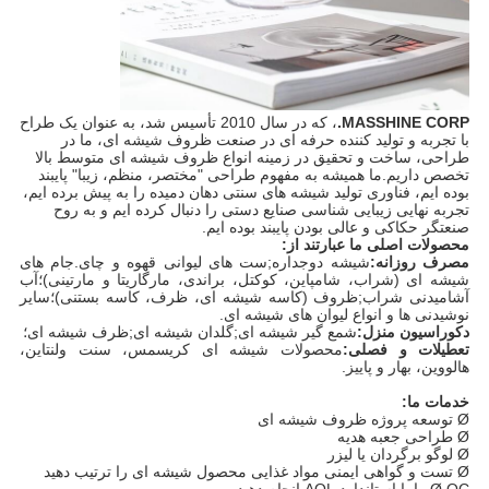
MASSHINE CORP.
، که در سال 2010 تأسیس شد، به عنوان یک طراح
با تجربه و تولید کننده حرفه ای در صنعت ظروف شیشه ای، ما در
طراحی، ساخت و تحقیق در زمینه انواع ظروف شیشه ای متوسط ​​​​بالا
تخصص داریم.ما همیشه به مفهوم طراحی "مختصر، منظم، زیبا" پایبند
بوده ایم، فناوری تولید شیشه های سنتی دهان دمیده را به پیش برده ایم،
تجربه نهایی زیبایی شناسی صنایع دستی را دنبال کرده ایم و به روح
صنعتگر حکاکی و عالی بودن پایبند بوده ایم.
محصولات اصلی ما عبارتند از:
مصرف روزانه:
شیشه دوجداره;ست های لیوانی قهوه و چای.جام های
شیشه ای (شراب، شامپاین، کوکتل، براندی، مارگاریتا و مارتینی)؛آب
آشامیدنی شراب;ظروف (کاسه شیشه ای، ظرف، کاسه بستنی)؛سایر
نوشیدنی ها و انواع لیوان های شیشه ای.
دکوراسیون منزل:
شمع گیر شیشه ای;گلدان شیشه ای;ظرف شیشه ای؛
تعطیلات و فصلی:
محصولات شیشه ای کریسمس، سنت ولنتاین،
هالووین، بهار و پاییز.
خدمات ما:
Ø توسعه پروژه ظروف شیشه ای
Ø طراحی جعبه هدیه
Ø لوگو برگردان یا لیزر
Ø تست و گواهی ایمنی مواد غذایی محصول شیشه ای را ترتیب دهید
Ø QC را با استاندارد AQL انجام دهید