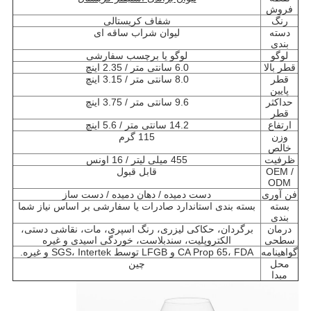
فروش
رنگ
شفاف کریستالی
دسته
لیوان شراب ساقه ای
بندی
لوگو
لوگو یا برچسب سفارشی
قطر بالا
6.0 سانتی متر / 2.35 اینچ
قطر
8.0 سانتی متر / 3.15 اینچ
پایین
حداکثر
9.6 سانتی متر / 3.75 اینچ
قطر
ارتفاع
14.2 سانتی متر / 5.6 اینچ
وزن
115 گرم
خالص
ظرفیت
455 میلی لیتر / 16 اونس
OEM /
قابل قبول
ODM
فن آوری
دست دمیده / دهان دمیده / دست ساز
بسته
بسته بندی استاندارد صادرات یا سفارشی بر اساس نیاز شما
بندی
درمان
برگردان، حکاکی لیزری، رنگ اسپری، مات، نقاشی دستی،
سطحی
الکتروپلیت، سندبلاست، خوردگی اسیدی و غیره
گواهینامه
CA Prop 65، FDA و LFGB توسط SGS، Intertek و غیره.
محل
چین
مبدا