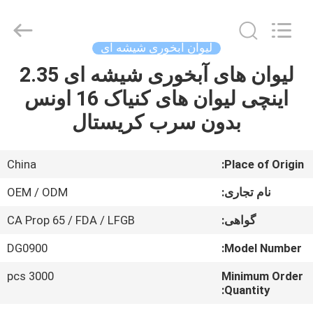
XI'AN
MASSHINE
HOME
PRODUCTS
CO.,
لیوان آبخوری شیشه ای
LTD..
All
لیوان های آبخوری شیشه ای 2.35
صفحه
Rights
Reserved.
اینچی لیوان های کنیاک 16 اونس
اصلی
بدون سرب کریستال
محصولات
China
Place of Origin:
فیلم
نام تجاری:
OEM / ODM
های
گواهی:
CA Prop 65 / FDA / LFGB
DG0900
Model Number:
درباره
ما
3000 pcs
Minimum Order
Quantity: