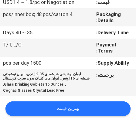
قیمت:
USD1.4 ~ 1.8/pc or Negotiation
تور
کارخانه
4 pcs/inner box; 48 pcs/carton
Packaging
Details:
کنترل
35 ~ 40 Days
Delivery Time:
کیفیت
T/T, L/C
Payment
Terms:
با
1500 pcs per day
Supply Ability:
ما
برجسته:
لیوان نوشیدنی شیشه ای 2.35 اینچی، لیوان نوشیدنی
شیشه ای 16 اونس، لیوان های کنیاک بدون سرب کریستال
تماس
,
,
Glass Drinking Goblets 16 Ounces
Cognac Glasses Crystal Lead Free
بگیرید
بهترین قیمت
وبلاگ
نقشه