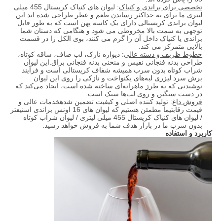
تخصصی برای براندی و کنیاک
: لیوان های کنیاک کریستال 455 میلی
لیتری ما برای به حداکثر رساندن طعم و عطر طراحی شده اند.این
لیوان براندی کریستالی دارای یک کاسه پهن است که به طور قابل
توجهی به سمت بالا مخروطی می شود و هنگامی که دستان شما
براندی یا کنیاک داخل آن را گرم می کنند، بوی الکل را در قسمت
بالایی متمرکز می کند.
خطوط ظریف و دسته عالی
: دیواره نازک، لب صاف، ساقه کوتاه،
طراحی بدنه فنجانی نفیس و منحنی بدنه فنجانی براق.این لیوان
شراب کوتاه بدون سرب همیشه شفاف کریستالی است و فرآیند
برش سرد لیزری لبه‌های یکنواخت و نازکی را روی این لیوان
نوشیدنی که به طرز ماهرانه‌ای ساخته شده است، ایجاد می‌کند که
در دست سنگین و روی لب‌ها سبک است.
فروش داغ
: تولید کننده اصلی و کیفیت تضمین شدهخدمات عالی و
قیمت رقابتیما مطمئن هستیم که لیوان های 16 اونس براندی اسنیفتر
/ لیوان های کنیاک کریستال 455 میلی لیتری / لیوان شراب کوتاه
بدون سرب ما در بازار هدف شما به فروش خواهد رسید.
کاربرد و استفاده