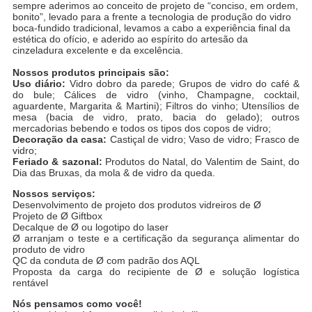
sempre aderimos ao conceito de projeto de “conciso, em ordem,
bonito”, levado para a frente a tecnologia de produção do vidro
boca-fundido tradicional, levamos a cabo a experiência final da
estética do ofício, e aderido ao espírito do artesão da
cinzeladura excelente e da excelência.
Nossos produtos principais são:
Uso diário:
Vidro dobro da parede; Grupos de vidro do café &
do bule; Cálices de vidro (vinho, Champagne, cocktail,
aguardente, Margarita & Martini); Filtros do vinho; Utensílios de
mesa (bacia de vidro, prato, bacia do gelado); outros
mercadorias bebendo e todos os tipos dos copos de vidro;
Decoração da casa:
Castiçal de vidro; Vaso de vidro; Frasco de
vidro;
Feriado & sazonal:
Produtos do Natal, do Valentim de Saint, do
Dia das Bruxas, da mola & de vidro da queda.
Nossos serviços:
Desenvolvimento de projeto dos produtos vidreiros de Ø
Projeto de Ø Giftbox
Decalque de Ø ou logotipo do laser
Ø arranjam o teste e a certificação da segurança alimentar do
produto de vidro
QC da conduta de Ø com padrão dos AQL
Proposta da carga do recipiente de Ø e solução logística
rentável
Nós pensamos como você!