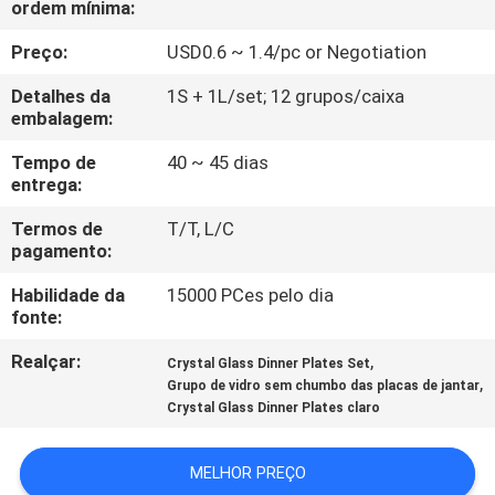
ordem mínima:
FÁBRICA
Preço:
USD0.6 ~ 1.4/pc or Negotiation
CONTROLE
Detalhes da
1S + 1L/set; 12 grupos/caixa
DA
embalagem:
QUALIDADE
Tempo de
40 ~ 45 dias
entrega:
CONTACTE-
Termos de
T/T, L/C
pagamento:
NOS
Habilidade da
15000 PCes pelo dia
fonte:
BLOG
Realçar:
,
Crystal Glass Dinner Plates Set
,
Grupo de vidro sem chumbo das placas de jantar
MAPA
Crystal Glass Dinner Plates claro
DO
MELHOR PREÇO
SITE