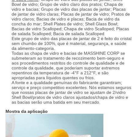
Bowl de vidro; Grupo de vidro claro dos pratos; Chapa de
vidro e bacias; Grupo de vidro das placas de jantar; Placas
de jantar de vidro claras; Placas de jantar de vidro; Pratos de
vidro claros; Bacias de vidro e placas; Bacia de vidro da
concha do mar; Shell Plates de vidro; Shell Glass Bowl;
Bacias de vidro Scalloped; Chapa de vidro Scalloped; Placas
de salada Scalloped; Bacia de salada Scalloped
Este grupo de vidro das placas de jantar de 2 é feito do cristal
sem chumbo de 100%, que é material, segurança, e saúde
da alimento-categoria.
Todas as chapa de vidro e bacias de MASSHINE CORP se
submeteram ao tratamento de recozimento bem-seguro e
aos procedimentos restritos do controle de qualidade e de
controle da qualidade, que poderiam suportar extremos
repentinos da temperatura de -4°F a 212°F, e são
apropriadas para líquidos quentes ou frios.
A fonte e a qualidade genuínas do fabricante garantiram;
serviço e preço competitivo excelentes. Nós estamos seguros
que nossas placas de jantar de vidro se ajustam de 2/vidro
Shell Bowl/pratos de vidro claros ajustados/chapa de vidro e
as bacias serão uma batida em seu mercado.
Mostra da aplicação