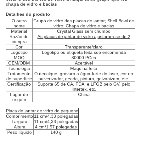
chapa de vidro e bacias
Detalhes do produto
O outro
Grupo de vidro das placas de jantar; Shell Bowl de
nome
vidro; Chapa de vidro e bacias
Material
Crystal Glass sem chumbo
Razão de
As placas de jantar de vidro ajustaram-se de 2
compra
Cor
Transparente/claro
Logotipo
Logotipo ou etiqueta feita sob encomenda
MOQ
30000 PCes
OEM/ODM
Aceitável
Tecnologia
Máquina feita
Tratamento
O decalque, gravura a água-forte do laser, cor do
de superfície
pulverizador, geada, pintura, galvanizam, etc.
Certificação
Suporte 65 de CA, FDA, e LFGB pelo GV, pelo
Intertek, etc.
Lugar de
China
origem
Placa de jantar de vidro do pequeno
Comprimento
11 cm/4,33 polegadas
Largura
11 cm/4,33 polegadas
Altura
4 cm/1,57 polegadas
Peso líquido
140 g