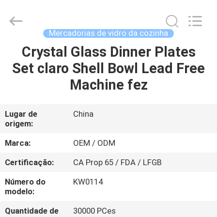
XI'AN
MASSHINE
HOME
PRODUCTS
CO.,
Mercadorias de vidro da cozinha
LTD..
All
Rights
Crystal Glass Dinner Plates
CASA
Reserved.
Set claro Shell Bowl Lead Free
PRODUTOS
Machine fez
VÍDEOS
Lugar de
China
origem:
SOBRE
Marca:
OEM / ODM
NÓS
Certificação:
CA Prop 65 / FDA / LFGB
Número do
KW0114
EXCURSÃO
modelo:
DA
Quantidade de
30000 PCes