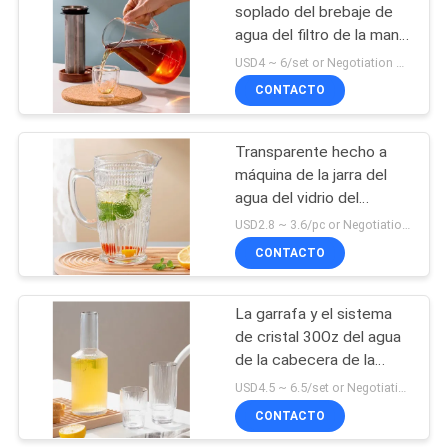
soplado del brebaje de
agua del filtro de la mano
18
de cristal a prueba de
USD4 ~ 6/set or Negotiation MOQ:3000 sistemas
calor de la jarra 1100ml
jarra de cristal del
CONTACTO
agua
Transparente hecho a
máquina de la jarra del
agua del vidrio del
vintage de 45 onzas
USD2.8 ~ 3.6/pc or Negotiation MOQ:10000 PC
grabado en relieve
CONTACTO
9
Tarro de cristal
La garrafa y el sistema
de cristal 30Oz del agua
claro del
de la cabecera de la
almacenamiento
ondulación dan el oro
USD4.5 ~ 6.5/set or Negotiation MOQ:3000 sistemas
soplado o el borde de
CONTACTO
plata