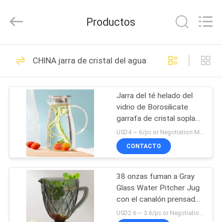
XI'AN
MASSHINE
HOME
Productos
PRODUCTS
CO.,
LTD..
All
HOGAR
Rights
43
Reserved.
CHINA jarra de cristal del agua
Tazas de
PRODUCTOS
consumición de
Jarra del té helado del
vidrio de Borosilicate
cristal
VIDEOS
garrafa de cristal soplada
de la mano clara de 50
USD4 ~ 6/pc or Negotiation MOQ:3000 PC
onzas con la tapa
SOBRE
CONTACTO
25
NOSOTROS
Vidrio de
38 onzas fuman a Gray
Glass Water Pitcher Jug
VIAJE
consumición doble
con el canalón prensado
DE
a máquina
USD2.6 ~ 3.6/pc or Negotiation MOQ:20000 PCS
de la pared