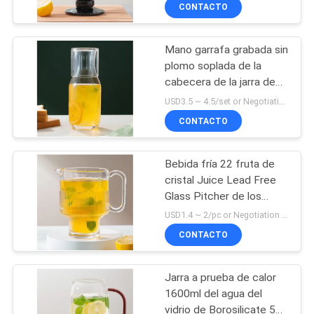
LA
CONTACTO
FÁBRICA
Mano garrafa grabada sin
36
plomo soplada de la
CONTROL
cabecera de la jarra de
Cubiletes de
DE
cristal del agua de 30
USD3.5 ~ 4.5/set or Negotiation MOQ:3000 sistemas
consumición de
onzas con la taza
CALIDAD
CONTACTO
cristal
Bebida fría 22 fruta de
ÉNTRENOS
cristal Juice Lead Free
EN
Glass Pitcher de los
31
jarros 625ml del té
CONTACTO
USD1.4 ~ 2/pc or Negotiation MOQ:20000 PCS
helado de la onza
Candelero de cristal
CONTACTO
CON
del color
Jarra a prueba de calor
BLOG
1600ml del agua del
vidrio de Borosilicate 56