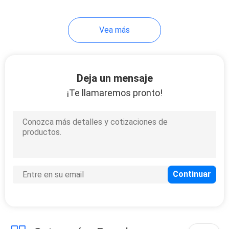
7
Vea más
Floreros de cristal
formados
Deja un mensaje
¡Te llamaremos pronto!
11
Crystal Wine
Decanter