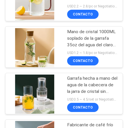
onzas con Amber Handle
MAPA
USD2.2 ~ 2.8/pc or Negotiation MOQ:3000 PC
CONTACTO
DEL
21
SITIO
Vidrio casero de la
Mano de cristal 1000ML
soplado de la garrafa
decoración
PRIVACY
35oz del agua del claro
del Borosilicate con Cork
POLICY
USD1.2 ~ 1.8/pc or Negotiation MOQ:3000 PC
Stopper
CONTACTO
Garrafa hecha a mano del
20
agua de la cabecera de
Mercancías de
la jarra de cristal sin
plomo del agua de 36
USD3.5 ~ 4.5/set or Negotiation MOQ:3000 sistemas
cristal de la cocina
onzas con la taza
CONTACTO
Fabricante de café frío