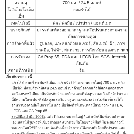
ความจุ
700 มล. / 24.5 ออนซ์
โออีเอ็ม/โอเอ็ม
ยอมรับได้
เอ็ม
เทคโนโลยี
พัด / พัดมือ / เป่าปาก / แฮนด์เมด
บรรจุภัณฑ์
บรรจุภัณฑ์ส่งออกมาตรฐานหรือปรับแต่งตามความ
ต้องการของคุณ
การรักษาพื้นผิว
รูปลอก, แกะสลักด้วยเลเซอร์, สีสเปรย์, ฝ้า, ภาพ
วาดมือ, ไฟฟ้า, พ่นทราย, การกัดกร่อนของกรด ฯลฯ
การรับรอง
CA Prop 65, FDA และ LFGB โดย SGS, Intertek
เป็นต้น
สถานที่กำเนิด
จีน
เกี่ยวกับรายการนี้
แก้วไร้สารตะกั่วระดับพรีเมียม
: แก้วเบียร์ Pilsner ขนาดใหญ่ 700 มล. / แก้ว
เบียร์พิมพ์ลายสั่งทำพิเศษ 24.5 ออนซ์ เป่าด้วยมือจากแก้วซิลิเกตปลอดสาร
ตะกั่วเกรดพรีเมียม เป็นมิตรกับสิ่งแวดล้อม และดีต่อสุขภาพแก้วเบียร์เป่าเหล่า
นี้มีความใสระดับคริสตัล สูงและเรียว หรูหราและส่องสว่างไปที่บาร์และโต๊ะ
อาหารของคุณยิ่งไปกว่านั้น แก้วเบียร์สั่งทำพิเศษเหล่านี้สามารถผ่าน FDA,
LFGB และ CA Prop 65
งานฝีมือเป่ามือ 100%
: แก้ว Pilsner ขนาดใหญ่ / แก้วเบียร์พิมพ์แบบกำหนด
เองเหล่านี้มีรูปทรงที่เชี่ยวชาญและเป่าด้วยมือโดยช่างฝีมือที่มีประสบการณ์
ของเราโดยใช้วิธีการแบบดั้งเดิมเพื่อสร้างส่วนโค้งของตัวถ้วยที่สง่างามและ
ความรู้สึกที่ยอดเยี่ยมของมือขอบถูกตัดอย่างระมัดระวังและขัดด้วยไฟเพื่อเพิ่ม