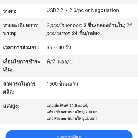
USD2.2 ~ 2.6/pc or Negotiation
ราคา:
ทัวร์
รายละเอียดการ
2 pcs/inner box;
2 ชิ้น/กล่องด้านใน;
24
โรงงาน
บรรจุ:
pcs/carton
24 ชิ้น/กล่อง
เวลาการส่งมอบ:
35 ~ 40 วัน
ควบคุม
เงื่อนไขการชำระ
ที/ที, แอล/C
คุณภาพ
เงิน:
สามารถในการ
1500 ชิ้นต่อวัน
ติดต่อ
ผลิต:
,
เรา
แสงสูง:
แก้วเบียร์พิมพ์ 24.5 ออนซ์
,
แก้ว Pilsner ขนาดใหญ่ 700 มล.
แก้ว Pilsner ขนาดใหญ่แบบเก่า
บล็อก
ราคาถูกที่สุด