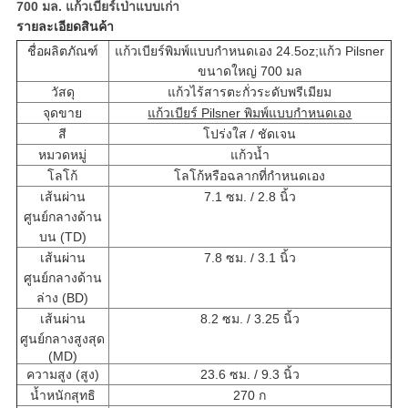
700 มล. แก้วเบียร์เป่าแบบเก่า
รายละเอียดสินค้า
ชื่อผลิตภัณฑ์
แก้วเบียร์พิมพ์แบบกำหนดเอง 24.5oz;แก้ว Pilsner
ขนาดใหญ่ 700 มล
วัสดุ
แก้วไร้สารตะกั่วระดับพรีเมียม
จุดขาย
แก้วเบียร์ Pilsner พิมพ์แบบกำหนดเอง
สี
โปร่งใส / ชัดเจน
หมวดหมู่
แก้วน้ำ
โลโก้
โลโก้หรือฉลากที่กำหนดเอง
เส้นผ่าน
7.1 ซม. / 2.8 นิ้ว
ศูนย์กลางด้าน
บน (TD)
เส้นผ่าน
7.8 ซม. / 3.1 นิ้ว
ศูนย์กลางด้าน
ล่าง (BD)
เส้นผ่าน
8.2 ซม. / 3.25 นิ้ว
ศูนย์กลางสูงสุด
(MD)
ความสูง (สูง)
23.6 ซม. / 9.3 นิ้ว
น้ำหนักสุทธิ
270 ก