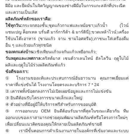
ฝีมือ และยึดมั่นในจิตวิญญาณของช่างฝีมือในการแกะสลักที่ประณีต
และความเป็นเลิศ
ผลิตภัณฑ์หลักของเราคือ:
ใช้ทุกวัน:
กระจกสองชั้น;ชุดแก้วกาแฟและหม้อชา;แก้วน้ำ (ไวน์
แชมเปญ ค็อกเทล บรั่นดี มาร์การิต้า & มาร์ตินี่);ขวดเหล้าไวน์;เครื่อง
ใช้บนโต๊ะอาหาร (ชามแก้ว จาน ชามไอศครีม);ภาชนะใส่เครื่องดื่ม
อื่น ๆ และถ้วยแก้วทุกชนิด
ของตกแต่งบ้าน:
เชิงเทียนแก้วแจกันแก้วเหยือกแก้ว;
วันหยุดและเทศกาล:
คริสต์มาส เซนต์วาเลนไทน์ ฮัลโลวีน ฤดูใบไม้
ผลิและฤดูใบไม้ร่วงผลิตภัณฑ์แก้ว
ข้อดีของเรา:
① โรงงานของแท้และประสบการณ์อันยาวนาน คุณภาพเยี่ยมแต่
ราคาที่แข่งขันได้ โรงงานโดยตรงและบริการ 7 * 24
② เคารพทั้งข้อตกลงการไม่เปิดเผยข้อมูลและการไม่แข่งขัน
③ ยินดีต้อนรับโครงการขนาดเล็กและใหญ่
④ ตัวอย่างที่มีอยู่มีให้บริการฟรีสำหรับการขออนุมัติ
⑤ การออกแบบ OEM ยินดีต้อนรับมากที่สุดในขณะเดียวกัน ทีม
ออกแบบของเราสามารถช่วยคุณพัฒนาผลิตภัณฑ์หรือโครงการใหม่ๆ
เพื่อเปลี่ยนแนวคิดของคุณให้กลายเป็นผลิตภัณฑ์ขายดี
⑥ เรามีขั้นตอนการดำเนินงานภายในองค์กรที่เข้มงวดและระบบ