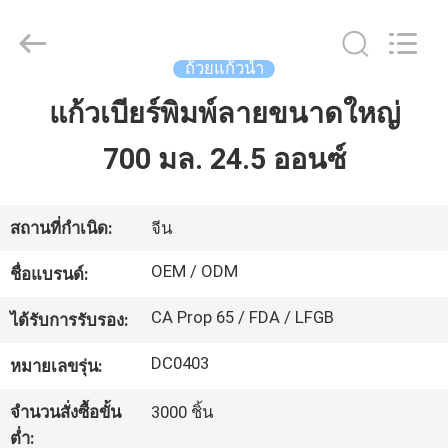
XI'AN
MASSHINE
HOME
PRODUCTS
CO.,
ถ้วยแก้วน้ำ
LTD..
All
Rights
แก้วเบียร์พิมพ์ลายขนาดใหญ่
บ้าน
Reserved.
700 มล. 24.5 ออนซ์
สินค้า
สถานที่กำเนิด:
จีน
วิดีโอ
OEM / ODM
ชื่อแบรนด์:
CA Prop 65 / FDA / LFGB
ได้รับการรับรอง:
เกี่ยว
DC0403
หมายเลขรุ่น:
กับ
จำนวนสั่งซื้อขั้น
3000 ชิ้น
เรา
ต่ำ: