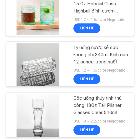
15 Oz Hobnail Glass
Highball đính cườm
18
Green 430ml
USD1.2 ~ 1.6/pc or Negotiation MOQ:30000 chiếc
Bình đựng nước thủy
LIÊN HỆ
tinh
Ly uống nước kẻ sọc
không chì 340ml Kính cao
12 ounce trong suốt
USD1.2 ~ 1.6/pc or Negotiation MOQ:30000 chiếc
LIÊN HỆ
9
Hũ đựng bằng thủy
Cốc uống thủy tinh thủ
công 18Oz Tall Pilsner
tinh trong suốt
Glasses Clear 510ml
USD1.8 ~ 2.2/pc or Negotiation MOQ:3000 CÁI
LIÊN HỆ