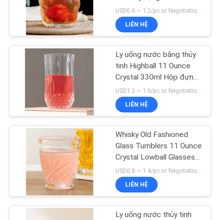
CHÚNG
USD0.6 ~ 1.2/pc or Negotiation MOQ:30000 chiếc
TÔI
LIÊN HỆ
21
BLOG
Kính trang trí nội
Ly uống nước bằng thủy
tinh Highball 11 Ounce
thất
SƠ
Crystal 330ml Hộp đựng
ly thủy tinh ép cổ điển
USD1.2 ~ 1.6/pc or Negotiation MOQ:20000 chiếc
ĐỒ
LIÊN HỆ
TRANG
WEB
Whisky Old Fashioned
20
Glass Tumblers 11 Ounce
Đồ dùng nhà bếp
Crystal Lowball Glasses
PRIVACY
Miễn phí
USD0.8 ~ 1.4/pc or Negotiation MOQ:30000 chiếc
POLICY
bằng kính
LIÊN HỆ
Ly uống nước thủy tinh