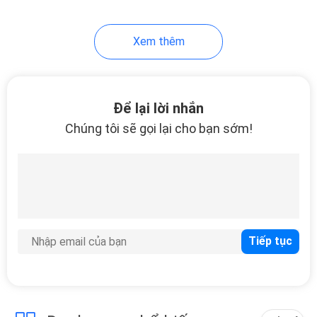
7
Xem thêm
Lọ thủy tinh hình
Để lại lời nhắn
Chúng tôi sẽ gọi lại cho bạn sớm!
11
Bình rượu pha lê