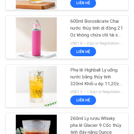
LIÊN HỆ
THAM
600ml Borosilicate Chai
QUAN
36
nước thủy tinh di động 21
NHÀ
Oz không chứa chì tái sử
Ly uống nước
dụng
MÁY
USD1.6 ~ 2/pc or Negotiation MOQ:4000 chiếc
LIÊN HỆ
KIỂM
Pha lê Highball Ly uống
SOÁT
nước bằng thủy tinh
CHẤT
320ml Khối u ép 11,2Oz
31
Chì miễn phí
USD1.2 ~ 1.6/pc or Negotiation MOQ:20000 chiếc
LƯỢNG
Giá đỡ nến thủy tinh
LIÊN HỆ
LIÊN
màu
260ml Ly rượu Whisky
HỆ
pha lê Glacier 9 Cốc thủy
tinh đáy nặng Ounce