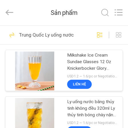
XI'AN
MASSHINE
HOME
Sản phẩm
PRODUCTS
CO.,
LTD..
All
NHÀ
Rights
43
Reserved.
Trung Quốc Ly uống nước
Ly uống nước
CÁC
Milkshake Ice Cream
SẢN
Sundae Glasses 12 Oz
PHẨM
Knickerbocker Glory
Glasses 350ml
USD1.2 ~ 1.6/pc or Negotiation MOQ:30000 chiếc
VIDEO
LIÊN HỆ
25
Ly uống nước tường
Ly uống nước bằng thủy
VỀ
tinh không đều 320ml Ly
CHÚNG
đôi
thủy tinh bóng chày nặng
Glacier
TÔI
USD1.2 ~ 1.6/pc or Negotiation MOQ:30000 chiếc