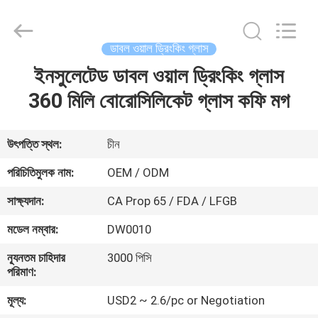
MASSHINE
HOME
PRODUCTS
CO.,
LTD..
ডাবল ওয়াল ড্রিংকিং গ্লাস
All
Rights
ইনসুলেটেড ডাবল ওয়াল ড্রিংকিং গ্লাস
বাড়ি
Reserved.
360 মিলি বোরোসিলিকেট গ্লাস কফি মগ
পণ্য
উৎপত্তি স্থল:
চীন
ভিডিও
পরিচিতিমুলক নাম:
OEM / ODM
সাক্ষ্যদান:
CA Prop 65 / FDA / LFGB
আমাদের
মডেল নম্বার:
DW0010
সম্পর্কে
ন্যূনতম চাহিদার
3000 পিসি
পরিমাণ:
কারখানা
মূল্য:
USD2 ~ 2.6/pc or Negotiation
ভ্রমণ