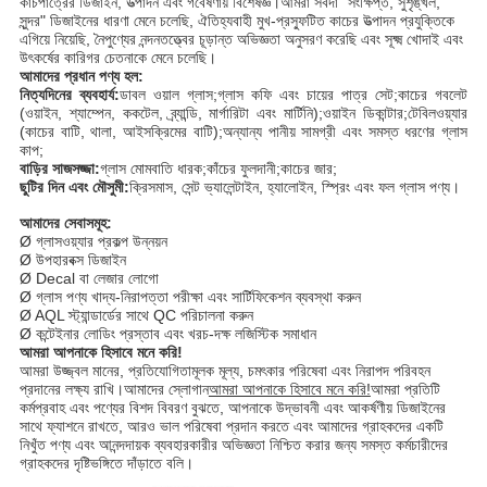
কাচপাত্রের ডিজাইন, উত্পাদন এবং গবেষণায় বিশেষজ্ঞ।আমরা সর্বদা "সংক্ষিপ্ত, সুশৃঙ্খল,
সুন্দর" ডিজাইনের ধারণা মেনে চলেছি, ঐতিহ্যবাহী মুখ-প্রস্ফুটিত কাচের উত্পাদন প্রযুক্তিকে
এগিয়ে নিয়েছি, নৈপুণ্যের নন্দনতত্ত্বের চূড়ান্ত অভিজ্ঞতা অনুসরণ করেছি এবং সূক্ষ্ম খোদাই এবং
উৎকর্ষের কারিগর চেতনাকে মেনে চলেছি।
আমাদের প্রধান পণ্য হল:
নিত্যদিনের ব্যবহার্য:
ডাবল ওয়াল গ্লাস;গ্লাস কফি এবং চায়ের পাত্র সেট;কাচের গবলেট
(ওয়াইন, শ্যাম্পেন, ককটেল, ব্র্যান্ডি, মার্গারিটা এবং মার্টিনি);ওয়াইন ডিকান্টার;টেবিলওয়্যার
(কাচের বাটি, থালা, আইসক্রিমের বাটি);অন্যান্য পানীয় সামগ্রী এবং সমস্ত ধরণের গ্লাস
কাপ;
বাড়ির সাজসজ্জা:
গ্লাস মোমবাতি ধারক;কাঁচের ফুলদানী;কাচের জার;
ছুটির দিন এবং মৌসুমী:
ক্রিসমাস, সেন্ট ভ্যালেন্টাইন, হ্যালোইন, স্প্রিং এবং ফল গ্লাস পণ্য।
আমাদের সেবাসমূহ:
Ø গ্লাসওয়্যার প্রকল্প উন্নয়ন
Ø উপহারবক্স ডিজাইন
Ø Decal বা লেজার লোগো
Ø গ্লাস পণ্য খাদ্য-নিরাপত্তা পরীক্ষা এবং সার্টিফিকেশন ব্যবস্থা করুন
Ø AQL স্ট্যান্ডার্ডের সাথে QC পরিচালনা করুন
Ø কন্টেইনার লোডিং প্রস্তাব এবং খরচ-দক্ষ লজিস্টিক সমাধান
আমরা আপনাকে হিসাবে মনে করি!
আমরা উজ্জ্বল মানের, প্রতিযোগিতামূলক মূল্য, চমৎকার পরিষেবা এবং নিরাপদ পরিবহন
প্রদানের লক্ষ্য রাখি।আমাদের স্লোগান
আমরা আপনাকে হিসাবে মনে করি!
আমরা প্রতিটি
কর্মপ্রবাহ এবং পণ্যের বিশদ বিবরণ বুঝতে, আপনাকে উদ্ভাবনী এবং আকর্ষণীয় ডিজাইনের
সাথে ফ্যাশনে রাখতে, আরও ভাল পরিষেবা প্রদান করতে এবং আমাদের গ্রাহকদের একটি
নিখুঁত পণ্য এবং আনন্দদায়ক ব্যবহারকারীর অভিজ্ঞতা নিশ্চিত করার জন্য সমস্ত কর্মচারীদের
গ্রাহকদের দৃষ্টিভঙ্গিতে দাঁড়াতে বলি।