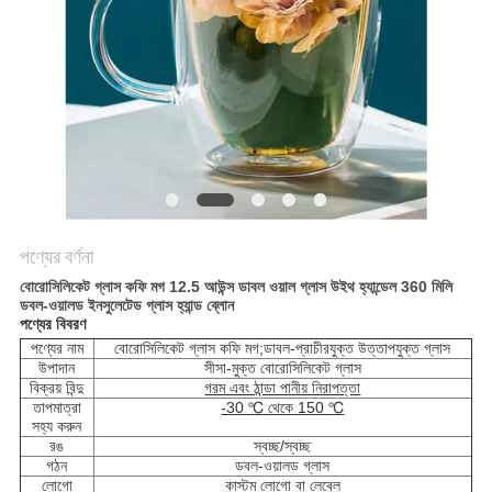
POLICY
পণ্যের বর্ণনা
বোরোসিলিকেট গ্লাস কফি মগ 12.5 আউন্স ডাবল ওয়াল গ্লাস উইথ হ্যান্ডেল 360 মিলি
ডবল-ওয়ালড ইনসুলেটেড গ্লাস হ্যান্ড ব্লোন
পণ্যের বিবরণ
পণ্যের নাম
বোরোসিলিকেট গ্লাস কফি মগ;ডাবল-প্রাচীরযুক্ত উত্তাপযুক্ত গ্লাস
উপাদান
সীসা-মুক্ত বোরোসিলিকেট গ্লাস
বিক্রয় বিন্দু
গরম এবং ঠান্ডা পানীয় নিরাপত্তা
তাপমাত্রা
-30 ℃ থেকে 150 ℃
সহ্য করুন
রঙ
স্বচ্ছ/স্বচ্ছ
গঠন
ডবল-ওয়ালড গ্লাস
লোগো
কাস্টম লোগো বা লেবেল