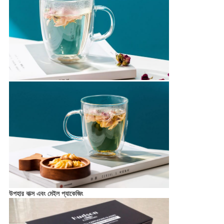
উপহার বাক্স এবং মেইল ​​প্যাকেজিং