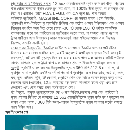
প্রিমিয়াম বোরোসিলিকেট গ্লাস
: 12.5oz বোরোসিলিকেট গ্লাস কফি মগ খাদ্য-গ্রেডের
উচ্চ বোরোসিলিকেট গ্লাস থেকে মুখ দিয়ে তৈরি, যা 100% সীসা-মুক্ত, অ-বিষাক্ত এবং
নিরাপদ।এছাড়াও, তারা FDA, LFGB, এবং CA প্রপ 65 পাস করেছে।
অভিঘাত প্রতিরোধী
: MASSHINE CORP-এর সমস্ত ডাবল ওয়াল ড্রিংকিং
গ্লাসগুলি ভাল-নির্ভরযোগ্য অ্যানিলিং চিকিত্সা এবং কঠোর গুণমান নিশ্চিতকরণ এবং গুণমান
নিয়ন্ত্রণ পদ্ধতির মধ্য দিয়ে গেছে।তারা -30 ℃ থেকে 150 ℃ পর্যন্ত আকস্মিক
তাপমাত্রার সাথে শক প্রতিরোধের প্রতিরোধ করতে পারে, যা সমস্ত ধরণের গরম বা
ঠান্ডা পানীয়ের জন্য উপযুক্ত।আরও গুরুত্বপূর্ণ, তারা মাইক্রোওয়েভ এবং ফ্রিজার
নিরাপদ, এমনকি একটি চুলা।
ডাবল ওয়াল ইনসুলেটেড ডিজাইন
: মার্জিত ডাবল ওয়াল ডিজাইন আপনার পানীয়টিকে
ভিতরের কাচের মধ্যে স্থগিত করে, একটি অত্যাশ্চর্য অপটিক্যাল প্রভাব তৈরি করে।কী
গুরুত্বপূর্ণ, এই নকশাটি চূড়ান্ত নিরোধক অফার করতে পারে এবং আপনার হটেস্ট পানীয়ের
সাথেও আপনার হাতকে ঠান্ডা রাখে এবং আপনার ঠান্ডা পানীয়গুলিকে ঘনীভূত করে না।
বহুমুখী
: প্রতিটি ডাবল-ওয়ালড ইনসুলেটেড গ্লাসে 360 মিলি / 12.5 oz থাকে, যা
ক্যাপুচিনো বা ল্যাটের একটি আদর্শ কাপের সাথে পুরোপুরি মেলে।এছাড়াও, এটি চা, কফি,
দুধ, জুস, ওটমিল, স্মুদি, হট কোকো, প্রোটিন শেক এবং আরও অনেক কিছুর জন্য একটি
চমৎকার পছন্দ।এছাড়াও, 12.5 আউন্সের বড় ক্ষমতা আপনাকে দুধের গুঁড়া এবং চিনি
মেশানোর এবং যোগ করার জন্য যথেষ্ট জায়গা দেয়।
হট বিক্রয়
: প্রকৃত প্রস্তুতকারক এবং গুণমান নিশ্চিত;চমৎকার সেবা এবং প্রতিযোগী
মূল্য।আমরা নিশ্চিত যে আমাদের 12.5oz বোরোসিলিকেট গ্লাস কফি মগ / হ্যান্ডেল সহ
ডাবল ওয়াল গ্লাস / 360 মিলি ডবল-ওয়ালড ইনসুলেটেড গ্লাস আপনার টার্গেট বাজারে
গরম বিক্রি হবে।
অ্যাপ্লিকেশন শো