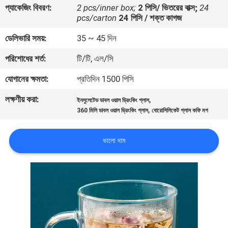
প্যাকেজিং বিবরণ:
2 pcs/inner box;
2 পিসি/ ভিতরের বাক্স;
24
pcs/carton
24 পিসি / শক্ত কাগজ
মান
ডেলিভারি সময়:
35 ~ 45 দিন
নিয়ন্ত্রণ
পরিশোধের শর্ত:
টি/টি, এল/সি
যোগাযোগ
যোগানের ক্ষমতা:
প্রতিদিন 1500 পিসি
করুন
লক্ষণীয় করা:
,
ইনসুলেটেড ডাবল ওয়াল ড্রিংকিং গ্লাস
,
360 মিলি ডাবল ওয়াল ড্রিংকিং গ্লাস
বোরোসিলিকেট গ্লাস কফি মগ
ব্লগ
ভালো দাম
সাইট
ম্যাপ
PRIVACY