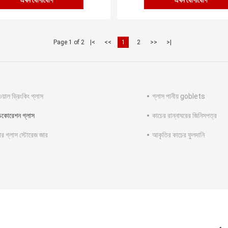
এখন যোগাযোগ
এখন যোগাযোগ
Page 1 of 2
|<
<<
1
2
>>
>|
য়াল ড্রিংকিং গ্লাস
গ্লাস পানীয় goblets
েকোরেশন গ্লাস
কাচের রান্নাঘরের জিনিসপত্র
ার গ্লাস স্টোরেজ জার
আকৃতির কাচের ফুলদানি