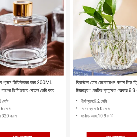
্য গ্লাস ডিফিউজার জার 200ML
ক্রিস্টাল হোম ডেকোরেশন গ্লাস লিড ফ্
ি কাচের ডিফিউজার বোতল তৈরি করে
টিয়ারড্রপ ভোটিভ ক্যান্ডেল হোল্ডার 8.8
উচ্চতা
0 সেমি
শীর্ষ ব্যাস:9.2 সেমি
.6 সেমি
নিচের ব্যাস:6.0 সেমি
:320 গ্রাম
সর্বোচ্চ ব্যাস:10.8 সেমি