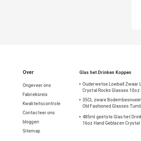
Over
Glas het Drinken Koppen
Ouderwetse Lowball Zwaar L
Ongeveer ons
Crystal Rocks Glasses 10oz
Fabrieksreis
35CL zware Bodembesnoeiin
Kwaliteitscontrole
Old Fashioned Glasses Tumb
Ons
Contacteer ons
485ml geëtste Glas het Dri
bloggen
16oz Hand Geblazen Crystal
Drinking Glasses
Sitemap