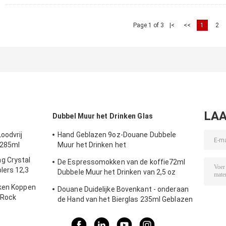
Page 1 of 3
|<
<<
1
2
LAA
Dubbel Muur het Drinken Glas
oodvrij
Hand Geblazen 9oz-Douane Dubbele
 285ml
Muur het Drinken het
Glastuimelschakelaars 270ml van
g Crystal
De Espressomokken van de koffie72ml
Glasborosilicate
lers 12,3
Dubbele Muur het Drinken van 2,5 oz
Borosilicate Glazen
nken Koppen
Douane Duidelijke Bovenkant - onderaan
 Rock
de Hand van het Bierglas 235ml Geblazen
Dubbele de Muurkoppen van 8 Oz