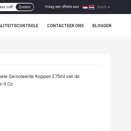
Vraag een offerte aan
Zoeken
|
Dutch
LITEITSCONTROLE
CONTACTEER ONS
BLOGGEN
bbele Geïsoleerde Koppen 275ml van de
n 9 Oz