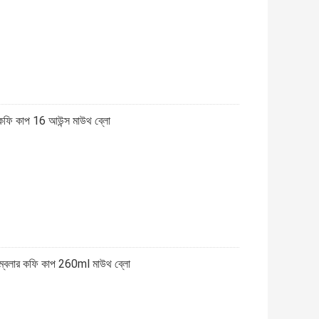
 কফি কাপ 16 আউন্স মাউথ ব্লো
টাম্বলার কফি কাপ 260ml মাউথ ব্লো