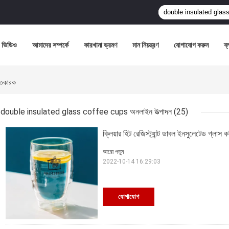
ভিডিও
আমাদের সম্পর্কে
কারখানা ভ্রমণ
মান নিয়ন্ত্রণ
যোগাযোগ করুন
ব্
তকারক
double insulated glass coffee cups অনলাইন উত্পাদন
(25)
ক্লিয়ার হিট রেজিস্ট্যান্ট ডাবল ইনসুলেটেড গ্ল
আরো পড়ুন
2022-10-14 16:29:03
যোগাযোগ