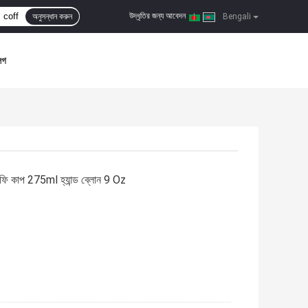
উদ্ধৃতির জন্য আবেদন
অনুসন্ধান করুন
|
Bengali
লগ
াস কফি কাপ 275ml হ্যান্ড ব্লোন 9 Oz