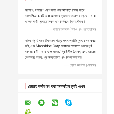
আমরা 8 বছরেরও বেশি সময় ধরে ম্যাশাইন টিমের সাথে
সহযোগিতা করেছি এবং আমাদের ব্যবসা ভালভাবে বেড়েছে। তারা
একজন দায়ী প্রস্তুতকারক এবং নির্ভরযোগ্য অংশীদার।
—— প্যাট্রিক স্কট (সিইও এবং প্রতিষ্ঠাতা)
আমরা প্রতি বছর চীন থেকে প্রচুর ডবল-প্রাচীরযুক্ত চশমা ক্রয়
করি, এবং Masshine Corp আমাদের অন্যতম গুরুত্বপূর্ণ
সরবরাহকারী। তারা ভাল মানের, স্থিতিশীল উত্পাদন, এবং সময়মত
ডেলিভারি আছে. খুব নির্ভরযোগ্য এবং বিশ্বাসযোগ্য!
—— হেদার অরলিক (ক্রেতা)
তোমার দর্শন লগ করা অনলাইন চ্যাট এখন