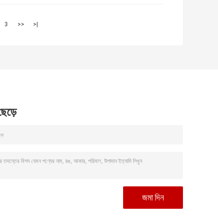
3
>>
>|
 ছেড়ে