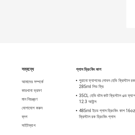
সম্বন্ধে
গ্লাস ড্রিংকিং কাপ
পুরানো ফ্যাশনের লোবল হেভি ক্রিস্টাল
আমাদের সম্পর্কে
285ml লিড ফ্রি
কারখানা ভ্রমণ
35CL হেভি বটম কাট ক্রিস্টাল ওল্ড ফ্যাশ
মান নিয়ন্ত্রণ
12.3 আউন্স
যোগাযোগ করুন
485ml ইচড গ্লাস ড্রিংকিং কাপ 16oz হ্
ব্লগ
ক্রিস্টাল রক ড্রিংকিং গ্লাস
সাইটম্যাপ