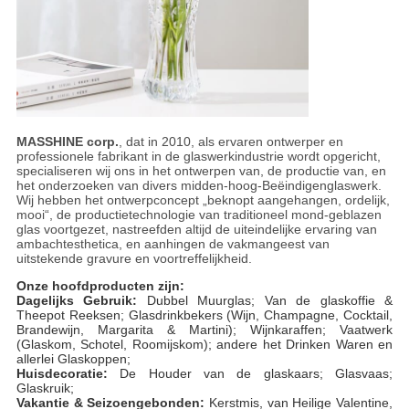
MASSHINE corp.
, dat in 2010, als ervaren ontwerper en
professionele fabrikant in de glaswerkindustrie wordt opgericht,
specialiseren wij ons in het ontwerpen van, de productie van, en
het onderzoeken van divers midden-hoog-Beëindigenglaswerk.
Wij hebben het ontwerpconcept „beknopt aangehangen, ordelijk,
mooi“, de productietechnologie van traditioneel mond-geblazen
glas voortgezet, nastreefden altijd de uiteindelijke ervaring van
ambachtesthetica, en aanhingen de vakmangeest van
uitstekende gravure en voortreffelijkheid.
Onze hoofdproducten zijn:
Dagelijks Gebruik:
Dubbel Muurglas; Van de glaskoffie &
Theepot Reeksen; Glasdrinkbekers (Wijn, Champagne, Cocktail,
Brandewijn, Margarita & Martini); Wijnkaraffen; Vaatwerk
(Glaskom, Schotel, Roomijskom); andere het Drinken Waren en
allerlei Glaskoppen;
Huisdecoratie:
De Houder van de glaskaars; Glasvaas;
Glaskruik;
Vakantie & Seizoengebonden:
Kerstmis, van Heilige Valentine,