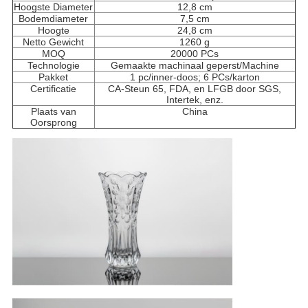
Hoogste Diameter
12,8 cm
Bodemdiameter
7,5
cm
Hoogte
24,8
cm
Netto Gewicht
1260
g
MOQ
20000 PCs
Technologie
Gemaakte machinaal geperst/Machine
Pakket
1 pc/inner-doos; 6 PCs/karton
Certificatie
CA-Steun 65, FDA, en LFGB door SGS,
Intertek, enz.
Plaats van
China
Oorsprong