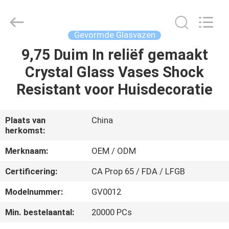
XI'AN
MASSHINE
HOME
PRODUCTS
CO.,
Gevormde Glasvazen
LTD..
All
Rights
9,75 Duim In reliëf gemaakt
HUIS
Reserved.
Crystal Glass Vases Shock
PRODUCTEN
Resistant voor Huisdecoratie
VIDEOS
Plaats van
China
herkomst:
ONGEVEER
Merknaam:
OEM / ODM
ONS
Certificering:
CA Prop 65 / FDA / LFGB
Modelnummer:
GV0012
FABRIEKSREIS
Min. bestelaantal:
20000 PCs