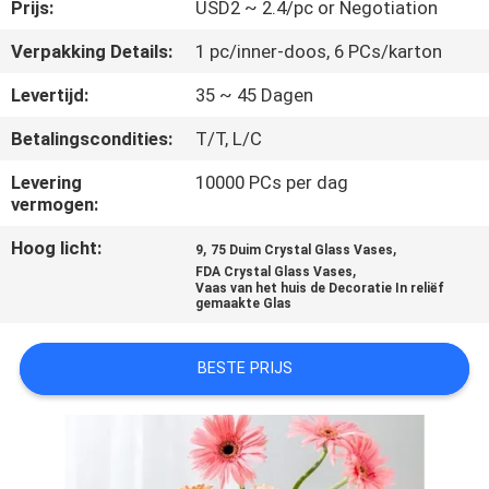
KWALITEITSCONTROLE
Prijs:
USD2 ~ 2.4/pc or Negotiation
Verpakking Details:
1 pc/inner-doos, 6 PCs/karton
CONTACTEER
Levertijd:
35 ~ 45 Dagen
ONS
Betalingscondities:
T/T, L/C
BLOGGEN
Levering
10000 PCs per dag
vermogen:
Hoog licht:
,
,
SITEMAP
9
75 Duim Crystal Glass Vases
,
FDA Crystal Glass Vases
Vaas van het huis de Decoratie In reliëf
gemaakte Glas
PRIVACY
POLICY
BESTE PRIJS