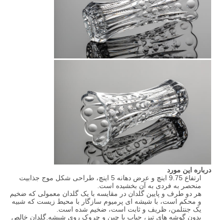
درباره این مورد
ارتفاع 9.75 اینچ و عرض دهانه 5 اینچ، طراحی شکل موج جذابیت
منحصر به فردی به آن بخشیده است.
هر دو طرف و پایین گلدان در مقایسه با یک گلدان معمولی که ضخیم
و محکم است، با شیشه ای پرمیوم سازگار با محیط زیست که شبیه
یک جنتلمن، ظریف و ثابت است، ضخیم شده است.
بدون گوشه های تیز، حباب یا چین و چروک روی شیشه.گلدان خالص