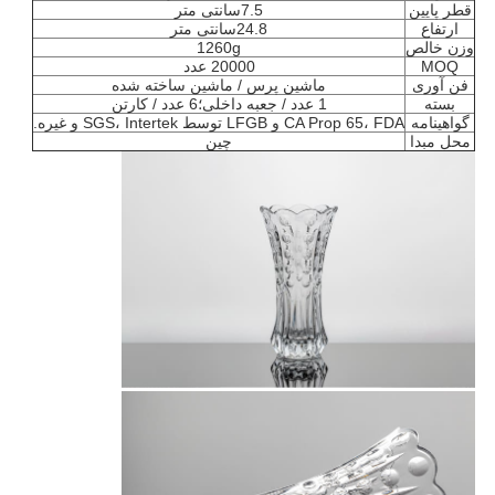
قطر پایین
7.5
سانتی متر
ارتفاع
24.8
سانتی متر
وزن خالص
g
1260
MOQ
20000 عدد
فن آوری
ماشین پرس / ماشین ساخته شده
بسته
1 عدد / جعبه داخلی؛6 عدد / کارتن
گواهینامه
CA Prop 65، FDA و LFGB توسط SGS، Intertek و غیره.
محل مبدا
چین