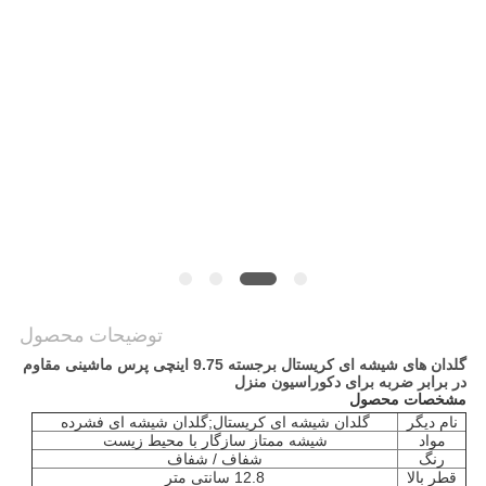
سایت
PRIVACY
POLICY
توضیحات محصول
گلدان های شیشه ای کریستال برجسته 9.75 اینچی پرس ماشینی مقاوم
در برابر ضربه برای دکوراسیون منزل
مشخصات محصول
نام دیگر
گلدان شیشه ای کریستال;گلدان شیشه ای فشرده
مواد
شیشه ممتاز سازگار با محیط زیست
رنگ
شفاف / شفاف
قطر بالا
12.8 سانتی متر