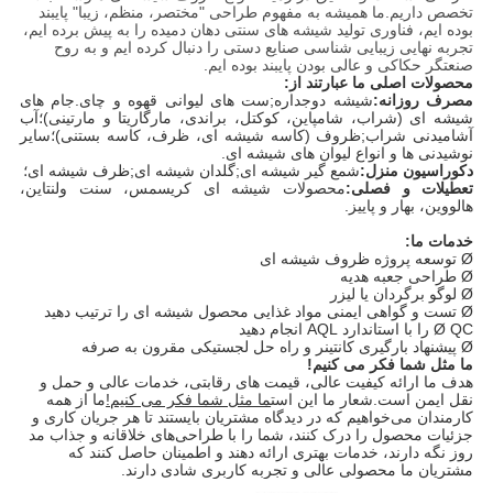
تخصص داریم.ما همیشه به مفهوم طراحی "مختصر، منظم، زیبا" پایبند
بوده ایم، فناوری تولید شیشه های سنتی دهان دمیده را به پیش برده ایم،
تجربه نهایی زیبایی شناسی صنایع دستی را دنبال کرده ایم و به روح
صنعتگر حکاکی و عالی بودن پایبند بوده ایم.
محصولات اصلی ما عبارتند از:
مصرف روزانه:
شیشه دوجداره;ست های لیوانی قهوه و چای.جام های
شیشه ای (شراب، شامپاین، کوکتل، براندی، مارگاریتا و مارتینی)؛آب
آشامیدنی شراب;ظروف (کاسه شیشه ای، ظرف، کاسه بستنی)؛سایر
نوشیدنی ها و انواع لیوان های شیشه ای.
دکوراسیون منزل:
شمع گیر شیشه ای;گلدان شیشه ای;ظرف شیشه ای؛
تعطیلات و فصلی:
محصولات شیشه ای کریسمس، سنت ولنتاین،
هالووین، بهار و پاییز.
خدمات ما:
Ø توسعه پروژه ظروف شیشه ای
Ø طراحی جعبه هدیه
Ø لوگو برگردان یا لیزر
Ø تست و گواهی ایمنی مواد غذایی محصول شیشه ای را ترتیب دهید
Ø QC را با استاندارد AQL انجام دهید
Ø پیشنهاد بارگیری کانتینر و راه حل لجستیکی مقرون به صرفه
ما مثل شما فکر می کنیم!
هدف ما ارائه کیفیت عالی، قیمت های رقابتی، خدمات عالی و حمل و
نقل ایمن است.شعار ما این است
ما مثل شما فکر می کنیم!
ما از همه
کارمندان می‌خواهیم که در دیدگاه مشتریان بایستند تا هر جریان کاری و
جزئیات محصول را درک کنند، شما را با طراحی‌های خلاقانه و جذاب مد
روز نگه دارند، خدمات بهتری ارائه دهند و اطمینان حاصل کنند که
مشتریان ما محصولی عالی و تجربه کاربری شادی دارند.