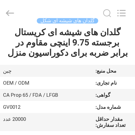
XI'AN
MASSHINE
HOME
PRODUCTS
CO.,
گلدان های شیشه ای شکل
LTD..
All
گلدان های شیشه ای کریستال
صفحه
Rights
Reserved.
برجسته 9.75 اینچی مقاوم در
اصلی
برابر ضربه برای دکوراسیون منزل
محصولات
محل منبع:
چین
فیلم
نام تجاری:
OEM / ODM
های
گواهی:
CA Prop 65 / FDA / LFGB
شماره مدل:
GV0012
درباره
ما
مقدار حداقل
20000 عدد
تعداد سفارش: