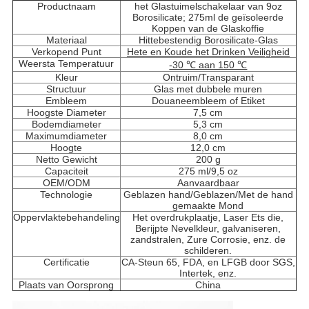
Productnaam
het Glastuimelschakelaar van 9oz
Borosilicate; 275ml de geïsoleerde
Koppen van de Glaskoffie
Materiaal
Hittebestendig Borosilicate-Glas
Verkopend Punt
Hete en Koude het Drinken Veiligheid
Weersta Temperatuur
-30 ℃ aan 150 ℃
Kleur
Ontruim/Transparant
Structuur
Glas met dubbele muren
Embleem
Douaneembleem of Etiket
Hoogste Diameter
7,5 cm
Bodemdiameter
5,3 cm
Maximumdiameter
8,0 cm
Hoogte
12,0 cm
Netto Gewicht
200 g
Capaciteit
275 ml/9,5 oz
OEM/ODM
Aanvaardbaar
Technologie
Geblazen hand/Geblazen/Met de hand
gemaakte Mond
Oppervlaktebehandeling
Het overdrukplaatje, Laser Ets die,
Berijpte Nevelkleur, galvaniseren,
zandstralen, Zure Corrosie, enz. de
schilderen.
Certificatie
CA-Steun 65, FDA, en LFGB door SGS,
Intertek, enz.
Plaats van Oorsprong
China