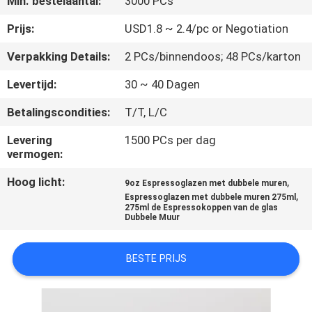
Min. bestelaantal:
3000 PCs
KWALITEITSCONTROLE
Prijs:
USD1.8 ~ 2.4/pc or Negotiation
CONTACTEER
Verpakking Details:
2 PCs/binnendoos; 48 PCs/karton
ONS
Levertijd:
30 ~ 40 Dagen
Betalingscondities:
T/T, L/C
BLOGGEN
Levering
1500 PCs per dag
vermogen:
SITEMAP
Hoog licht:
,
9oz Espressoglazen met dubbele muren
,
Espressoglazen met dubbele muren 275ml
PRIVACY
275ml de Espressokoppen van de glas
Dubbele Muur
POLICY
BESTE PRIJS