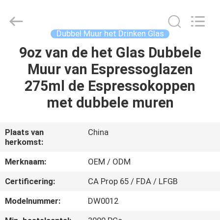
XI'AN
MASSHINE
HOME
PRODUCTS
CO.,
Dubbel Muur het Drinken Glas
LTD..
All
Rights
9oz van de het Glas Dubbele
HUIS
Reserved.
Muur van Espressoglazen
PRODUCTEN
275ml de Espressokoppen
met dubbele muren
VIDEOS
Plaats van
China
herkomst:
ONGEVEER
ONS
Merknaam:
OEM / ODM
Certificering:
CA Prop 65 / FDA / LFGB
FABRIEKSREIS
Modelnummer:
DW0012