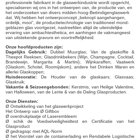
professionele fabrikant in de glaswerkindustrie wordt opgericht,
specialiseren wij ons in het ontwerpen van, de productie van, en
het onderzoeken van divers midden-hoog-Beëindigenglaswerk
dat. Wij hebben het ontwerpconcept „beknopt aangehangen,
ordelijk, mooi“, de productietechnologie van traditioneel mond-
geblazen glas voortgezet, nastreefden altijd de uiteindelijke
ervaring van ambachtesthetica, en aanhingen de vakmangeest
van uitstekende gravure en voortreffelijkheid.
Onze hoofdproducten zijn:
Dagelijks Gebruik:
Dubbel Muurglas; Van de glaskoffie &
Theepot Reeksen; Glasdrinkbekers (Wijn, Champagne, Cocktail,
Brandewijn, Margarita & Martini); Wijnkaraffen; Vaatwerk
(Glaskom, Schotel, Roomijskom); andere het Drinken Waren en
allerlei Glaskoppen;
Huisdecoratie:
De Houder van de glaskaars; Glasvaas;
Glaskruik;
Vakantie & Seizoengebonden:
Kerstmis, van Heilige Valentine,
van Halloween, van de Lente & van de Daling Glasproducten.
Onze Diensten:
Ø Ontwikkeling van het glaswerkproject
Het Ontwerp van Ø Giftbox
Ø overdrukplaatje of Laserembleem
Ø schik de Voedselveiligheidtest en Certificatie van het
Glasproduct
Ø gedragsqc met AQL-Norm
Ø het Voorstel van de containerlading en Rendabele Logistische