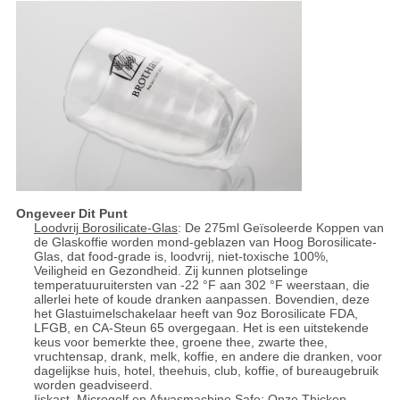
Ongeveer Dit Punt
Loodvrij Borosilicate-Glas
: De 275ml Geïsoleerde Koppen van
de Glaskoffie worden mond-geblazen van Hoog Borosilicate-
Glas, dat food-grade is, loodvrij, niet-toxische 100%,
Veiligheid en Gezondheid. Zij kunnen plotselinge
temperatuuruitersten van -22 °F aan 302 °F weerstaan, die
allerlei hete of koude dranken aanpassen. Bovendien, deze
het Glastuimelschakelaar heeft van 9oz Borosilicate FDA,
LFGB, en CA-Steun 65 overgegaan. Het is een uitstekende
keus voor bemerkte thee, groene thee, zwarte thee,
vruchtensap, drank, melk, koffie, en andere die dranken, voor
dagelijkse huis, hotel, theehuis, club, koffie, of bureaugebruik
worden geadviseerd.
Ijskast, Microgolf en Afwasmachine Safe
: Onze Thicken