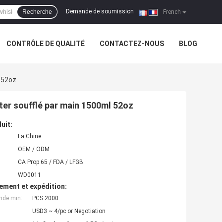
Demande de soumission
Recherche
|
French
CONTRÔLE DE QUALITÉ
CONTACTEZ-NOUS
BLOG
 52oz
ter soufflé par main 1500ml 52oz
uit:
La Chine
OEM / ODM
CA Prop 65 / FDA / LFGB
WD0011
ement et expédition:
nde min:
PCS 2000
USD3 ~ 4/pc or Negotiation