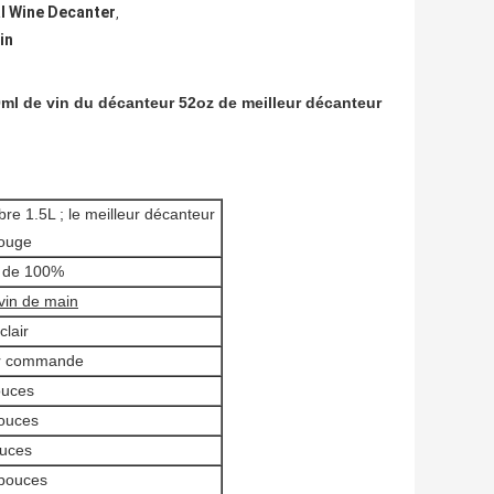
l Wine Decanter
,
in
ml de vin du décanteur 52oz de meilleur décanteur
bre 1.5L ; le meilleur décanteur
rouge
b de 100%
vin de main
clair
sur commande
ouces
ouces
ouces
 pouces