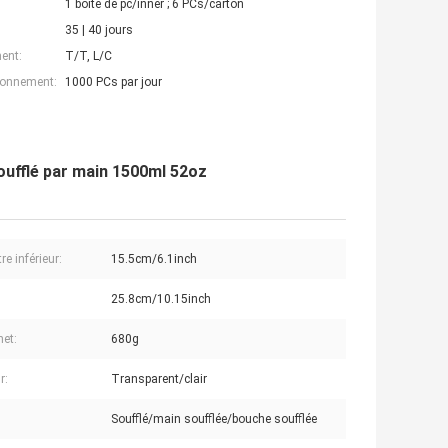
1 boîte de pc/inner ; 6 PCs/carton
35 | 40 jours
ent:
T/T, L/C
ionnement:
1000 PCs par jour
oufflé par main 1500ml 52oz
e inférieur:
15.5cm/6.1inch
25.8cm/10.15inch
net:
680g
r:
Transparent/clair
Soufflé/main soufflée/bouche soufflée