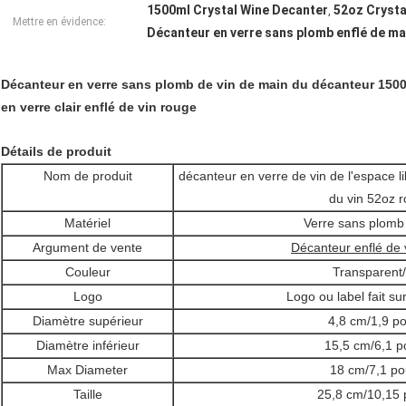
1500ml Crystal Wine Decanter
52oz Crysta
,
Mettre en évidence:
Décanteur en verre sans plomb enflé de ma
Décanteur en verre sans plomb de vin de main du décanteur 1500
en verre clair enflé de vin rouge
Détails de produit
Nom de produit
décanteur en verre de vin de l'espace li
du vin 52oz 
Matériel
Verre sans plom
Argument de vente
Décanteur enflé de 
Couleur
Transparent/
Logo
Logo ou label fait 
Diamètre supérieur
4,8 cm/1,9 p
Diamètre inférieur
15,5 cm/6,1 p
Max Diameter
18 cm/7,1 p
Taille
25,8 cm/10,15