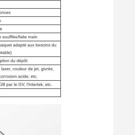
onces
s
e
 soufflée/faite main
e paquet adapté aux besoins du
ptable)
ption du dépôt
laser, couleur de jet, givrée,
corrosion acide, etc.
 par le GV, l'Intertek, etc.
e