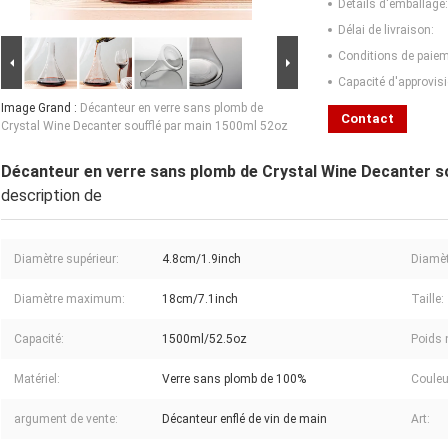
Détails d'emballage:
Délai de livraison:
Conditions de paiem
Capacité d'approvis
Image Grand :
Décanteur en verre sans plomb de
Contact
Crystal Wine Decanter soufflé par main 1500ml 52oz
Décanteur en verre sans plomb de Crystal Wine Decanter s
description de
Diamètre supérieur:
4.8cm/1.9inch
Diamètr
Diamètre maximum:
18cm/7.1inch
Taille:
Capacité:
1500ml/52.5oz
Poids 
Matériel:
Verre sans plomb de 100%
Couleu
argument de vente:
Décanteur enflé de vin de main
Art: