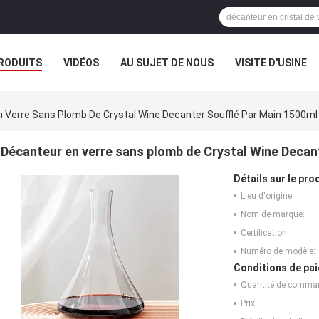
RODUITS
VIDÉOS
AU SUJET DE NOUS
VISITE D'USINE
 Verre Sans Plomb De Crystal Wine Decanter Soufflé Par Main 1500ml
Décanteur en verre sans plomb de Crystal Wine Decan
Détails sur le prod
Lieu d'origine:
Nom de marque:
Certification:
Numéro de modèle:
Conditions de pai
Quantité de comma
Prix: