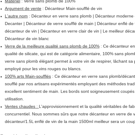
Matériel
: Verre sans plomb de 100%
Argument de vente
: Décanteur Main-soufflé de vin
L'autre nom
: Décanteur en verre sans plomb | Décanteur moderne de
Decanter | Décanteur de verre soufflé de main | Décanteur enflé de 
décanteur de vin | Décanteur en verre clair de vin | Le meilleur déc
Décanteur de vin blanc
Verre de la meilleure qualité sans plomb de 100%
: Ce décanteur enf
qualité de silicate, qui est de catégorie alimentaire, 100% sans plom
verre sans plomb élégant permet à votre vin de respirer, lâchant sa 
employé pour les vins rouges ou blancs.
100% arts Main-soufflés
: Ce décanteur en verre sans plomb/décanteu
soufflé par nos artisans expérimentés employant des méthodes tradi
excellent sentiment de main. Les bords sont soigneusement coupés 
utilisation.
Ventes chaudes :
L'approvisionnement et la qualité véritables de fabr
concurrentiel. Nous sommes sûrs que notre décanteur en verre de vi
décanteur/1.5L enflé de vin de la main 1500ml meilleur sera un cou