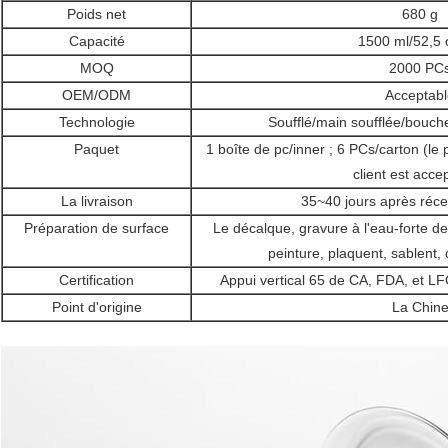
Poids net
680 g
Capacité
1500 ml/52,5 
MOQ
2000 PC
OEM/ODM
Acceptabl
Technologie
Soufflé/main soufflée/bouche
Paquet
1 boîte de pc/inner ; 6 PCs/carton (l
client est acce
La livraison
35~40 jours après réce
Préparation de surface
Le décalque, gravure à l'eau-forte de 
peinture, plaquent, sablent, 
Certification
Appui vertical 65 de CA, FDA, et LFGB
Point d'origine
La Chin