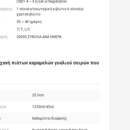
USD1.4 ~ 3.6/set or Negotiation
μέρειες:
1 σύνολο/εσωτερικό κιβώτιο 6 σύνολα/
χαρτοκιβώτιο
:
30 ~ 40 ημέρες
T/T, L/C
οράς:
20000 ΣΥΝΟΛΑ ΑΝΑ ΗΜΕΡΑ
ηχανή πιάτων καραμελών γυαλιού σειρών που
25.5cm
ητα:
1230ml/43oz
:
Καθαρίστε/διαφανής