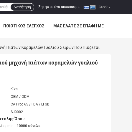
Ζητήστε ένα απόσπασμα
Αναζήτηση
|
Greek
ΠΟΙΟΤΙΚΌΣ ΈΛΕΓΧΟΣ
ΜΑΣ ΕΛΆΤΕ ΣΕ ΕΠΑΦΉ ΜΕ
ανή Πιάτων Καραμελών Γυαλιού Σειρών Που Πιέζεται
λιού μηχανή πιάτων καραμελών γυαλιού
Κίνα
OEM / ODM
CA Prop 65 / FDA / LFGB
SJ0002
τολής Όροι:
ίας min:
10000 σύνολα