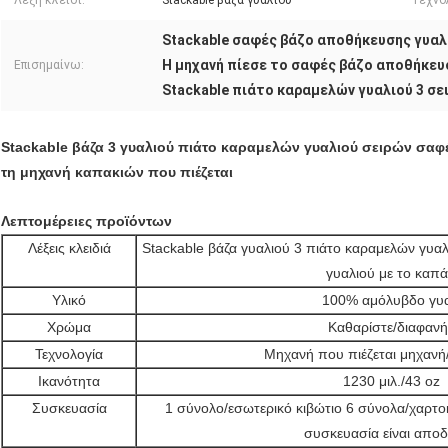
Λέξη κλειδί:
Stackable βάζα γυαλιού
Τεχνο
Stackable σαφές βάζο αποθήκευσης γυαλ
Η μηχανή πίεσε το σαφές βάζο αποθήκευ
Επισημαίνω:
Stackable πιάτο καραμελών γυαλιού 3 σε
Stackable βάζα 3 γυαλιού πιάτο καραμελών γυαλιού σειρών σαφ
τη μηχανή καπακιών που πιέζεται
Λεπτομέρειες προϊόντων
Λέξεις κλειδιά
Stackable βάζα γυαλιού 3 πιάτο καραμελών γυα
γυαλιού με το καπά
Υλικό
100% αμόλυβδο γυα
Χρώμα
Καθαρίστε/διαφανή
Τεχνολογία
Μηχανή που πιέζεται μηχανή/
Ικανότητα
1230 μιλ./43 oz
Συσκευασία
1 σύνολο/εσωτερικό κιβώτιο 6 σύνολα/χαρτ
συσκευασία είναι αποδ