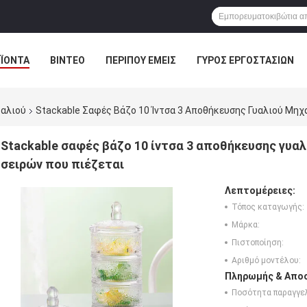
ΪΌΝΤΑ
ΒΊΝΤΕΟ
ΠΕΡΊΠΟΥ ΕΜΕΊΣ
ΓΎΡΟΣ ΕΡΓΟΣΤΑΣΊΩΝ
υαλιού
Stackable Σαφές Βάζο 10 Ίντσα 3 Αποθήκευσης Γυαλιού Μηχ
Stackable σαφές βάζο 10 ίντσα 3 αποθήκευσης γυα
σειρών που πιέζεται
Λεπτομέρειες:
Τόπος καταγωγής:
Μάρκα:
Πιστοποίηση:
Αριθμό μοντέλου:
Πληρωμής & Αποσ
Ποσότητα παραγγελ