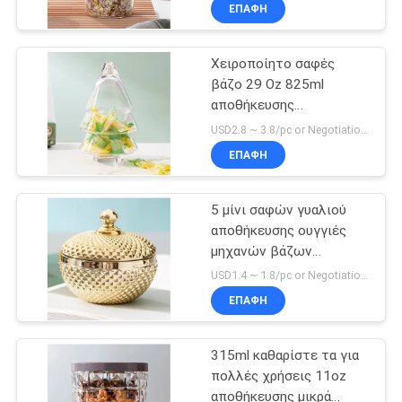
καπάκι μπαμπού
ΕΠΑΦΉ
ΠΟΙΟΤΙΚΌΣ
Χειροποίητο σαφές
ΈΛΕΓΧΟΣ
36
βάζο 29 Oz 825ml
αποθήκευσης
Goblets
ΜΑΣ
χριστουγεννιάτικων
USD2.8 ~ 3.8/pc or Negotiation MOQ:2000 PC
κατανάλωσης
δέντρων γυαλιού για την
ΕΛΆΤΕ
ΕΠΑΦΉ
καραμέλα
γυαλιού
ΣΕ
5 μίνι σαφών γυαλιού
ΕΠΑΦΉ
αποθήκευσης ουγγιές
ΜΕ
μηχανών βάζων
31
καλυμμένων χρυσός που
USD1.4 ~ 1.8/pc or Negotiation MOQ:20000 PC
πιέζονται για τη ζάχαρη
Κάτοχος κεριών
ΙΣΤΟΛΌΓΙΟ
ΕΠΑΦΉ
κύβων
γυαλιού χρώματος
315ml καθαρίστε τα για
SITEMAP
πολλές χρήσεις 11oz
αποθήκευσης μικρά