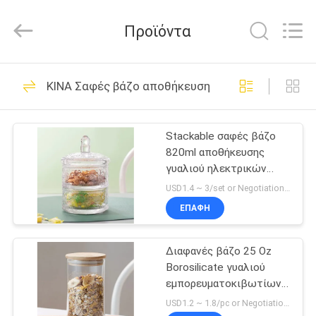
MASSHINE
HOME
PRODUCTS
Προϊόντα
CO.,
LTD..
All
Rights
ΣΠΊΤΙ
Reserved.
43
ΚΙΝΑ Σαφές βάζο αποθήκευσης γυαλιού
Φλυτζάνια
ΠΡΟΪΌΝΤΑ
κατανάλωσης
Stackable σαφές βάζο
820ml αποθήκευσης
γυαλιού
ΒΊΝΤΕΟ
γυαλιού ηλεκτρικών
οικιακών εξοπλισμών 2
USD1.4 ~ 3/set or Negotiation MOQ:10000 σύνολα
κομμάτια με το καπάκι
ΠΕΡΊΠΟΥ
ΕΠΑΦΉ
25
ΕΜΕΊΣ
Διπλοτειχισμένο
Διαφανές βάζο 25 Oz
Borosilicate γυαλιού
ΓΎΡΟΣ
γυαλί κατανάλωσης
εμπορευματοκιβωτίων
ΕΡΓΟΣΤΑΣΊΩΝ
αποθήκευσης με το
USD1.2 ~ 1.8/pc or Negotiation MOQ:4000 PC