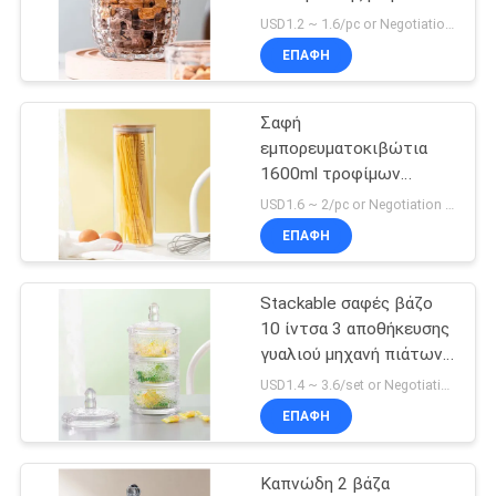
PRIVACY
φλυτζάνια κεριών
USD1.2 ~ 1.6/pc or Negotiation MOQ:10000 PC
γυαλιού μεταλλικών
POLICY
ΕΠΑΦΉ
κουτιών
21
Γυαλί εγχώριων
Σαφή
εμπορευματοκιβώτια
διακοσμήσεων
1600ml τροφίμων
βάζων αποθήκευσης
USD1.6 ~ 2/pc or Negotiation MOQ:4000 PC
γυαλιού Borosilicate
ΕΠΑΦΉ
ύψος 11 ίντσας με το
καπάκι
Stackable σαφές βάζο
20
10 ίντσα 3 αποθήκευσης
Εμπορεύματα
γυαλιού μηχανή πιάτων
καραμελών γυαλιού
USD1.4 ~ 3.6/set or Negotiation MOQ:10000 σύνολα
κουζινών γυαλιού
σειρών που πιέζεται
ΕΠΑΦΉ
Καπνώδη 2 βάζα