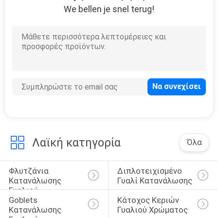
We bellen je snel terug!
7
Διαμορφωμένα
βάζα γυαλιού
11
Καράφα κρασιού
Λαϊκή κατηγορία
Όλα
κρυστάλλου
Φλυτζάνια 
Διπλοτειχισμένο 
Κατανάλωσης 
Γυαλί Κατανάλωσης
Γυαλιού
Goblets 
Κάτοχος Κεριών 
Κατανάλωσης 
Γυαλιού Χρώματος