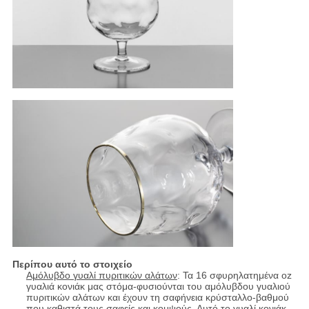
Περίπου αυτό το στοιχείο
Αμόλυβδο γυαλί πυριτικών αλάτων
: Τα 16 σφυρηλατημένα oz
γυαλιά κονιάκ μας στόμα-φυσιούνται του αμόλυβδου γυαλιού
πυριτικών αλάτων και έχουν τη σαφήνεια κρύσταλλο-βαθμού
που καθιστά τους σαφείς και κομψούς. Αυτό το γυαλί κονιάκ