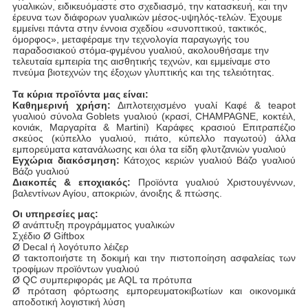
γυαλικών, ειδικευόμαστε στο σχεδιασμό, την κατασκευή, και την
έρευνα των διάφορων γυαλικών μέσος-υψηλός-τελών. Έχουμε
εμμείνει πάντα στην έννοια σχεδίου «συνοπτικού, τακτικός,
όμορφος», μεταφέραμε την τεχνολογία παραγωγής του
παραδοσιακού στόμα-φγμένου γυαλιού, ακολουθήσαμε την
τελευταία εμπειρία της αισθητικής τεχνών, και εμμείναμε στο
πνεύμα βιοτεχνών της έξοχων γλυπτικής και της τελειότητας.
Τα κύρια προϊόντα μας είναι:
Καθημερινή χρήση:
Διπλοτειχισμένο γυαλί Καφέ & teapot
γυαλιού σύνολα Goblets γυαλιού (κρασί, CHAMPAGNE, κοκτέιλ,
κονιάκ, Μαργαρίτα & Martini) Καράφες κρασιού Επιτραπέζιο
σκεύος (κύπελλο γυαλιού, πιάτο, κύπελλο παγωτού) άλλα
εμπορεύματα κατανάλωσης και όλα τα είδη φλυτζανιών γυαλιού
Εγχώρια διακόσμηση:
Κάτοχος κεριών γυαλιού Βάζο γυαλιού
Βάζο γυαλιού
Διακοπές & εποχιακός:
Προϊόντα γυαλιού Χριστουγέννων,
βαλεντίνων Αγίου, αποκριών, άνοιξης & πτώσης.
Οι υπηρεσίες μας:
Ø ανάπτυξη προγράμματος γυαλικών
Σχέδιο Ø Giftbox
Ø Decal ή λογότυπο λέιζερ
Ø τακτοποιήστε τη δοκιμή και την πιστοποίηση ασφαλείας των
τροφίμων προϊόντων γυαλιού
Ø QC συμπεριφοράς με AQL τα πρότυπα
Ø πρόταση φόρτωσης εμπορευματοκιβωτίων και οικονομικά
αποδοτική λογιστική λύση