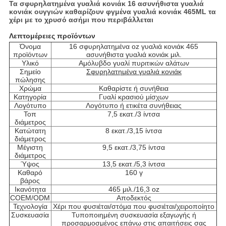
Τα σφυρηλατημένα γυαλιά κονιάκ 16 ασυνήθιστα γυαλιά
κονιάκ ουγγιών καθαρίζουν φγμένα γυαλιά κονιάκ 465ML τα
χέρι με το χρυσό ασήμι που περιβάλλεται
Λεπτομέρειες προϊόντων
Όνομα
16 σφυρηλατημένα oz γυαλιά κονιάκ 465
προϊόντων
ασυνήθιστα γυαλιά κονιάκ μιλ.
Υλικό
Αμόλυβδο γυαλί πυριτικών αλάτων
Σημείο
Σφυρηλατημένα γυαλιά κονιάκ
πώλησης
Χρώμα
Καθαρίστε ή συνήθεια
Κατηγορία
Γυαλί κρασιού μίσχων
Λογότυπο
Λογότυπο ή ετικέτα συνήθειας
Τοπ
7,5 εκατ./3 ίντσα
διάμετρος
Κατώτατη
8 εκατ./3,15 ίντσα
διάμετρος
Μέγιστη
9,5 εκατ./3,75 ίντσα
διάμετρος
Ύψος
13,5 εκατ./5,3 ίντσα
Καθαρό
160 γ
βάρος
Ικανότητα
465 μιλ./16,3 oz
COEM/ODM
Αποδεκτός
Τεχνολογία
Χέρι που φυσιέται/στόμα που φυσιέται/χειροποίητο
Συσκευασία
Τυποποιημένη συσκευασία εξαγωγής ή
προσαρμοσμένος επάνω στις απαιτήσεις σας