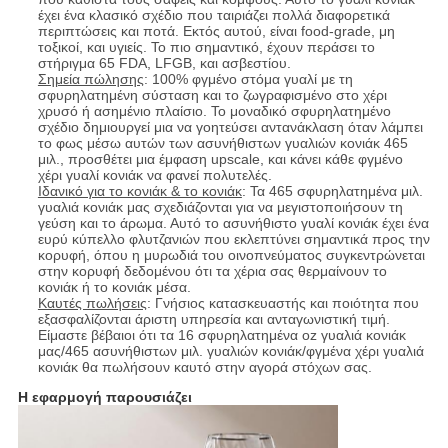
έχει ένα κλασικό σχέδιο που ταιριάζει πολλά διαφορετικά
περιπτώσεις και ποτά. Εκτός αυτού, είναι food-grade, μη
τοξικοί, και υγιείς. Το πιο σημαντικό, έχουν περάσει το
στήριγμα 65 FDA, LFGB, και ασβεστίου.
Σημεία πώλησης
: 100% φγμένο στόμα γυαλί με τη
σφυρηλατημένη σύσταση και το ζωγραφισμένο στο χέρι
χρυσό ή ασημένιο πλαίσιο. Το μοναδικό σφυρηλατημένο
σχέδιο δημιουργεί μια να γοητεύσει αντανάκλαση όταν λάμπει
το φως μέσω αυτών των ασυνήθιστων γυαλιών κονιάκ 465
μιλ., προσθέτει μια έμφαση upscale, και κάνει κάθε φγμένο
χέρι γυαλί κονιάκ να φανεί πολυτελές.
Ιδανικό για το κονιάκ & το κονιάκ
: Τα 465 σφυρηλατημένα μιλ.
γυαλιά κονιάκ μας σχεδιάζονται για να μεγιστοποιήσουν τη
γεύση και το άρωμα. Αυτό το ασυνήθιστο γυαλί κονιάκ έχει ένα
ευρύ κύπελλο φλυτζανιών που εκλεπτύνει σημαντικά προς την
κορυφή, όπου η μυρωδιά του οινοπνεύματος συγκεντρώνεται
στην κορυφή δεδομένου ότι τα χέρια σας θερμαίνουν το
κονιάκ ή το κονιάκ μέσα.
Καυτές πωλήσεις
: Γνήσιος κατασκευαστής και ποιότητα που
εξασφαλίζονται άριστη υπηρεσία και ανταγωνιστική τιμή.
Είμαστε βέβαιοι ότι τα 16 σφυρηλατημένα oz γυαλιά κονιάκ
μας/465 ασυνήθιστων μιλ. γυαλιών κονιάκ/φγμένα χέρι γυαλιά
κονιάκ θα πωλήσουν καυτό στην αγορά στόχων σας.
Η εφαρμογή παρουσιάζει