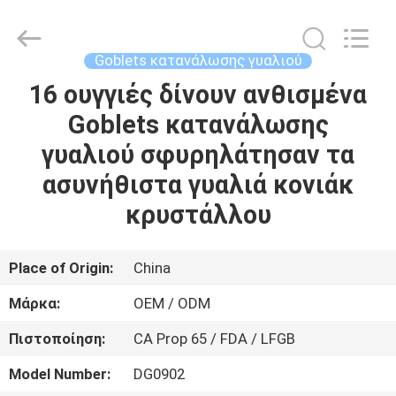
MASSHINE
HOME
PRODUCTS
CO.,
LTD..
Goblets κατανάλωσης γυαλιού
All
Rights
16 ουγγιές δίνουν ανθισμένα
ΣΠΊΤΙ
Reserved.
Goblets κατανάλωσης
ΠΡΟΪΌΝΤΑ
γυαλιού σφυρηλάτησαν τα
ασυνήθιστα γυαλιά κονιάκ
ΒΊΝΤΕΟ
κρυστάλλου
ΠΕΡΊΠΟΥ
Place of Origin:
China
ΕΜΕΊΣ
Μάρκα:
OEM / ODM
Πιστοποίηση:
CA Prop 65 / FDA / LFGB
ΓΎΡΟΣ
ΕΡΓΟΣΤΑΣΊΩΝ
Model Number:
DG0902