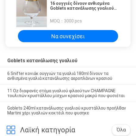
16 ουγγιές δίνουν ανθισμένα
Goblets κατανάλωσης γυαλιού
σφυρηλάτησαν τα ασυνήθιστα
γυαλιά κονιάκ κρυστάλλου
MOQ：
3000 pcs
Να συνεχίσει
Goblets κατανάλωσης γυαλιού
6 Snifter κονιάκ ουγγιών τα γυαλιά 180ml δίνουν τα
ανθισμένα γυαλιά κατανάλωσης αεροπλάνων κρασιού
11 Oz διαφανές στόμα γυαλιού φλαούτων CHAMPAGNE
τουλιπών κρυστάλλου μίσχων κρασιού μακρύ που φυσιέται
Goblets 240ml κατανάλωσης γυαλιού κρυστάλλου προήλθαν
Martini χέρι γυαλιών κοκτέιλ που φυσηκε
Λαϊκή κατηγορία
Όλα