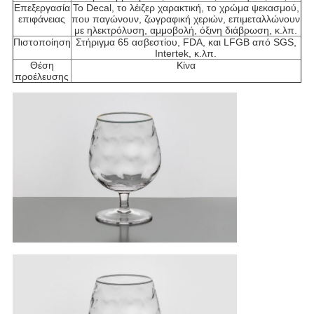
Επεξεργασία
Το Decal, το λέιζερ χαρακτική, το χρώμα ψεκασμού,
επιφάνειας
που παγώνουν, ζωγραφική χεριών, επιμεταλλώνουν
με ηλεκτρόλυση, αμμοβολή, όξινη διάβρωση, κ.λπ.
Πιστοποίηση
Στήριγμα 65 ασβεστίου, FDA, και LFGB από SGS,
Intertek, κ.λπ.
Θέση
Κίνα
προέλευσης