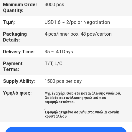
Minimum Order
3000 pcs
Quantity:
ΠΟΙΟΤΙΚΌΣ
ΈΛΕΓΧΟΣ
Τιμή:
USD1.6 ~ 2/pc or Negotiation
Packaging
4 pcs/inner box; 48 pcs/carton
Details:
ΜΑΣ
ΕΛΆΤΕ
Delivery Time:
35 ~ 40 Days
ΣΕ
Payment
T/T, L/C
Terms:
ΕΠΑΦΉ
ΜΕ
Supply Ability:
1500 pcs per day
Υψηλό φως:
,
Φγμένα χέρι Goblets κατανάλωσης γυαλιού
Goblets κατανάλωσης γυαλιού που
ΙΣΤΟΛΌΓΙΟ
σφυρηλατούνται
,
Σφυρηλατημένα ασυνήθιστα γυαλιά κονιάκ
κρυστάλλου
SITEMAP