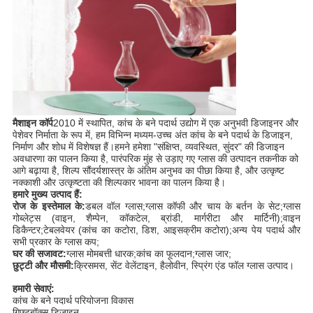
मैशाइन कॉर्प
2010 में स्थापित, कांच के बने पदार्थ उद्योग में एक अनुभवी डिजाइनर और
पेशेवर निर्माता के रूप में, हम विभिन्न मध्यम-उच्च अंत कांच के बने पदार्थ के डिजाइन,
निर्माण और शोध में विशेषज्ञ हैं।हमने हमेशा "संक्षिप्त, व्यवस्थित, सुंदर" की डिजाइन
अवधारणा का पालन किया है, पारंपरिक मुंह से उड़ाए गए ग्लास की उत्पादन तकनीक को
आगे बढ़ाया है, शिल्प सौंदर्यशास्त्र के अंतिम अनुभव का पीछा किया है, और उत्कृष्ट
नक्काशी और उत्कृष्टता की शिल्पकार भावना का पालन किया है।
हमारे मुख्य उत्पाद हैं:
रोज के इस्तेमाल के:
डबल वॉल ग्लास;ग्लास कॉफी और चाय के बर्तन के सेट;ग्लास
गोब्लेट्स (वाइन, शैम्पेन, कॉकटेल, ब्रांडी, मार्गरीटा और मार्टिनी);वाइन
डिकैन्टर;टेबलवेयर (कांच का कटोरा, डिश, आइसक्रीम कटोरा);अन्य पेय पदार्थ और
सभी प्रकार के ग्लास कप;
घर की सजावट:
ग्लास मोमबत्ती धारक;कांच का फूलदान;ग्लास जार;
छुट्टी और मौसमी:
क्रिसमस, सेंट वेलेंटाइन, हैलोवीन, स्प्रिंग एंड फॉल ग्लास उत्पाद।
हमारी सेवाएं:
कांच के बने पदार्थ परियोजना विकास
गिफ्टबॉक्स डिजाइन