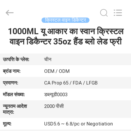
XI'AN
MASSHINE
HOME
PRODUCTS
CO.,
क्रिस्टल वाइन डिकैन्टर
LTD..
All
Rights
1000ML यू आकार का स्वान क्रिस्टल
घर
Reserved.
वाइन डिकैन्टर 35oz हैंड ब्लो लेड फ्री
उत्पादों
उत्पत्ति के प्लेस:
चीन
वीडियो
ब्रांड नाम:
OEM / ODM
प्रमाणन:
CA Prop 65 / FDA / LFGB
हमारे
मॉडल संख्या:
डब्ल्यूडी0003
बारे
न्यूनतम आदेश
2000 पीसी
में
मात्रा:
मूल्य:
USD5.6 ~ 6.8/pc or Negotiation
कारखाना