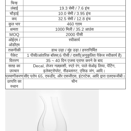
चिन्ह
लंबाई
19.3 सेमी / 7.6 इंच
चौड़ाई
10.0 सेमी / 3.95 इंच
कद
32.5 सेमी / 12.8 इंच
कुल भार
460 ग्राम
क्षमता
1000 मिली / 35.2 आउंस
MOQ
2000 पीसी
ओईएम /
स्वीकार्य
ओडीएम
तकनीकी
हाथ उड़ा / मुंह उड़ा / हस्तनिर्मित
पैकेट
1 पीसी/आंतरिक बॉक्स;6 पीसी / दफ़्ती
(अनुकूलित पैकेज स्वीकार्य है)
वितरण
35 ~ 40 दिन ए
जमा प्राप्त करने के बाद
सतह का
Decal, लेजर नक़्क़ाशी, स्प्रे रंग, पाले सेओढ़ लिया, पेंटिंग,
उपचार
इलेक्ट्रोप्लेट, सैंडब्लास्ट, एसिड जंग, आदि।
प्रमाणीकरण
सीए प्रोप 65, एफडीए, और एसजीएस, इंटरटेक, आदि द्वारा एलएफजीबी।
उत्पत्ति का
चीन
स्थान