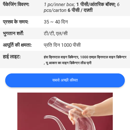
पैकेजिंग विवरण:
1 pc/inner box;
1 पीसी/आंतरिक बॉक्स;
6
भ्रमण
pcs/carton
6 पीसी / दफ़्ती
प्रसव के समय:
35 ~ 40 दिन
गुणवत्ता
भुगतान शर्तें:
टी/टी, एल/सी
नियंत्रण
आपूर्ति की क्षमता:
प्रति दिन 1000 पीसी
संपर्क
हाई लाइट:
,
हंस क्रिस्टल वाइन डिकैन्टर
1000 एमएल क्रिस्टल वाइन डिकैन्टर
,
करें
यू आकार का वाइन डिकैन्टर लीड फ्री
सबसे अच्छी कीमत
ब्लॉग
साइटमैप
PRIVACY