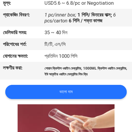
মূল্য:
USD5.6 ~ 6.8/pc or Negotiation
মান
প্যাকেজিং বিবরণ:
1 pc/inner box;
1 পিসি/ ভিতরের বাক্স;
6
pcs/carton
6 পিসি / শক্ত কাগজ
নিয়ন্ত্রণ
ডেলিভারি সময়:
35 ~ 40 দিন
যোগাযোগ
পরিশোধের শর্ত:
টি/টি, এল/সি
করুন
যোগানের ক্ষমতা:
প্রতিদিন 1000 পিসি
লক্ষণীয় করা:
,
,
সোয়ান ক্রিস্টাল ওয়াইন ডেক্যান্টার
1000ML ক্রিস্টাল ওয়াইন ডেক্যান্টার
ব্লগ
ইউ আকৃতির ওয়াইন ডেক্যান্টার লিড ফ্রি
সাইট
ভালো দাম
ম্যাপ
PRIVACY