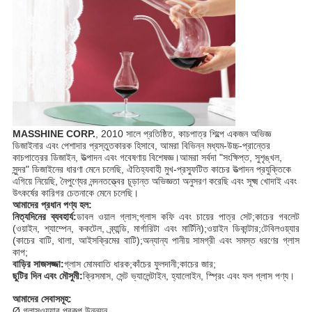
MASSHINE CORP.
, 2010 সালে প্রতিষ্ঠিত, কাচপাত্র শিল্পে একজন অভিজ্ঞ
ডিজাইনার এবং পেশাদার প্রস্তুতকারক হিসাবে, আমরা বিভিন্ন মধ্যম-উচ্চ-প্রান্তের
কাচপাত্রের ডিজাইন, উত্পাদন এবং গবেষণায় বিশেষজ্ঞ।আমরা সর্বদা "সংক্ষিপ্ত, সুশৃঙ্খল,
সুন্দর" ডিজাইনের ধারণা মেনে চলেছি, ঐতিহ্যবাহী মুখ-প্রস্ফুটিত কাচের উত্পাদন প্রযুক্তিকে
এগিয়ে নিয়েছি, নৈপুণ্যের নন্দনতত্ত্বের চূড়ান্ত অভিজ্ঞতা অনুসরণ করেছি এবং সূক্ষ্ম খোদাই এবং
উৎকর্ষের কারিগর চেতনাকে মেনে চলেছি।
আমাদের প্রধান পণ্য হল:
নিত্যদিনের ব্যবহার্য:
ডাবল ওয়াল গ্লাস;গ্লাস কফি এবং চায়ের পাত্র সেট;কাচের গবলেট
(ওয়াইন, শ্যাম্পেন, ককটেল, ব্র্যান্ডি, মার্গারিটা এবং মার্টিনি);ওয়াইন ডিকান্টার;টেবিলওয়্যার
(কাচের বাটি, থালা, আইসক্রিমের বাটি);অন্যান্য পানীয় সামগ্রী এবং সমস্ত ধরণের গ্লাস
কাপ;
বাড়ির সাজসজ্জা:
গ্লাস মোমবাতি ধারক;কাঁচের ফুলদানী;কাচের জার;
ছুটির দিন এবং মৌসুমী:
ক্রিসমাস, সেন্ট ভ্যালেন্টাইন, হ্যালোইন, স্প্রিং এবং ফল গ্লাস পণ্য।
আমাদের সেবাসমূহ:
Ø গ্লাসওয়্যার প্রকল্প উন্নয়ন