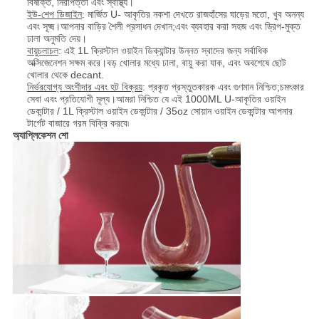
বিষাক্ত, নিরাপত্তা এবং স্বাস্থ্য।
ইউ-শেপ ডিজাইন
: মার্জিত U- আকৃতির নকশা দেখতে রাজহাঁসের ঘাড়ের মতো, খুব অনন্য
এবং সূক্ষ্ম।আপনার বাড়ির শৈলী প্রসাধন দেখান;এবং ব্যবহার করা সহজ এবং ড্রিপ-মুক্ত
ঢালা অনুমতি দেয়।
বায়ুচলাচল
: এই 1L ক্রিস্টাল ওয়াইন ডিক্যান্টার উন্নত স্বাদের জন্য সর্বাধিক
অক্সিজেনেশন সক্ষম করে।বড় খোলার মধ্যে ঢালা, বায়ু করা যাক, এবং অবশেষে ছোট
খোলার থেকে decant.
নির্ভরযোগ্য অংশীদার এবং হট বিক্রয়
: প্রকৃত প্রস্তুতকারক এবং গুণমান নিশ্চিত;চমৎকার
সেবা এবং প্রতিযোগী মূল্য।আমরা নিশ্চিত যে এই 1000ML U-আকৃতির ওয়াইন
ডেকান্টার / 1L ক্রিস্টাল ওয়াইন ডেকান্টার / 35oz সোয়ান ওয়াইন ডেকান্টার আপনার
টার্গেট বাজারে গরম বিক্রি করবে৷
অ্যাপ্লিকেশন শো