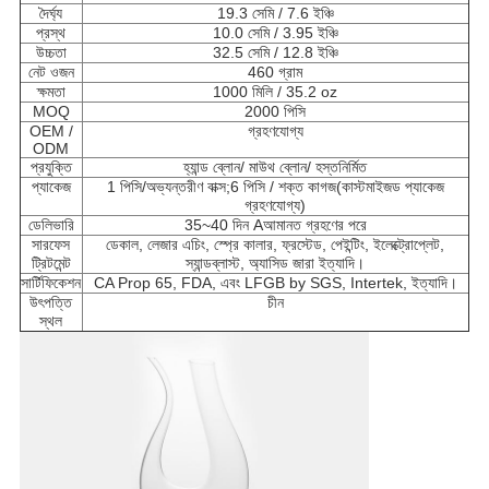
দৈর্ঘ্য
19.3 সেমি / 7.6 ইঞ্চি
প্রস্থ
10.0 সেমি / 3.95 ইঞ্চি
উচ্চতা
32.5 সেমি / 12.8 ইঞ্চি
নেট ওজন
460 গ্রাম
ক্ষমতা
1000 মিলি / 35.2 oz
MOQ
2000 পিসি
OEM /
গ্রহণযোগ্য
ODM
প্রযুক্তি
হ্যান্ড ব্লোন/ মাউথ ব্লোন/ হস্তনির্মিত
প্যাকেজ
1 পিসি/অভ্যন্তরীণ বাক্স;6 পিসি / শক্ত কাগজ
(কাস্টমাইজড প্যাকেজ
গ্রহণযোগ্য)
ডেলিভারি
35~40 দিন A
আমানত গ্রহণের পরে
সারফেস
ডেকাল, লেজার এচিং, স্প্রে কালার, ফ্রস্টেড, পেইন্টিং, ইলেক্ট্রোপ্লেট,
ট্রিটমেন্ট
স্যান্ডব্লাস্ট, অ্যাসিড জারা ইত্যাদি।
সার্টিফিকেশন
CA Prop 65, FDA, এবং LFGB by SGS, Intertek, ইত্যাদি।
উৎপত্তি
চীন
স্থল