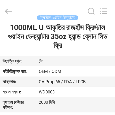
MASSHINE
HOME
PRODUCTS
CO.,
LTD..
ক্রিস্টাল ওয়াইন ডিক্যান্টার
All
Rights
1000ML U আকৃতির রাজহাঁস ক্রিস্টাল
বাড়ি
Reserved.
ওয়াইন ডেক্যান্টার 35oz হ্যান্ড ব্লোন লিড
পণ্য
ফ্রি
ভিডিও
উৎপত্তি স্থল:
চীন
পরিচিতিমুলক নাম:
OEM / ODM
আমাদের
সাক্ষ্যদান:
CA Prop 65 / FDA / LFGB
সম্পর্কে
মডেল নম্বার:
WD0003
কারখানা
ন্যূনতম চাহিদার
2000 পিসি
পরিমাণ:
ভ্রমণ