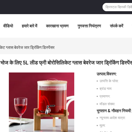
वीडियो
हमारे बारे में
कारखाना भ्रमण
गुणवत्ता नियंत्रण
संपर्क करें
ट ग्लास बेवरेज जार ड्रिंकिंग डिस्पेंसर
भोज के लिए 5L लीड फ्री बोरोसिलिकेट ग्लास बेवरेज जार ड्रिंकिंग डिस्पें
उत्पाद विवरण:
उत्पत्ति के प्लेस:
ब्रांड नाम:
प्रमाणन:
मॉडल संख्या:
भुगतान & नौवहन नियमों:
न्यूनतम आदेश मात्रा:
मूल्य: