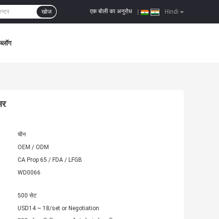
एक बोली का अनुरोध
खोज
|
Hindi
ब्लॉग
सर
चीन
OEM / ODM
CA Prop 65 / FDA / LFGB
WD0066
500 सेट
USD14 ~ 18/set or Negotiation