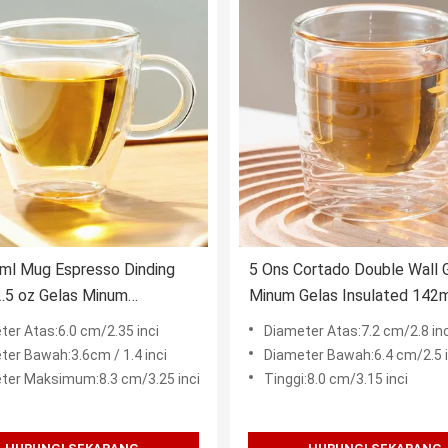
ml Mug Espresso Dinding
5 Ons Cortado Double Wall 
.5 oz Gelas Minum
Minum Gelas Insulated 142
kat
Blown
ter Atas:6.0 cm/2.35 inci
Diameter Atas:7.2 cm/2.8 inc
ter Bawah:3.6cm / 1.4 inci
Diameter Bawah:6.4 cm/2.5 i
ter Maksimum:8.3 cm/3.25 inci
Tinggi:8.0 cm/3.15 inci