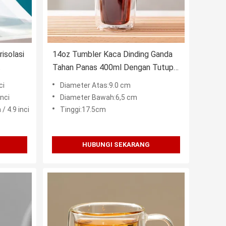
isolasi
14oz Tumbler Kaca Dinding Ganda
t
Tahan Panas 400ml Dengan Tutup
Dan Lengan Silikon
ci
Diameter Atas:9.0 cm
nci
Diameter Bawah:6,5 cm
 4.9 inci
Tinggi:17.5cm
HUBUNGI SEKARANG