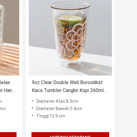
Gelas
9oz Clear Double Wall Borosilikat
ml Hand
Kaca Tumbler Cangkir Kopi 260ml
Mulut Ditiup
i
Diameter Atas:8.3cm
nci
Diameter Bawah:5.4cm
Tinggi:12.9 cm