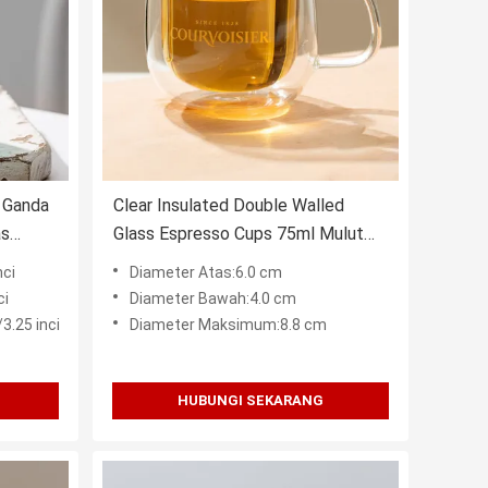
 Ganda
Clear Insulated Double Walled
as
Glass Espresso Cups 75ml Mulut
Ditiup 2,6 Ons
nci
Diameter Atas:6.0 cm
ci
Diameter Bawah:4.0 cm
.25 inci
Diameter Maksimum:8.8 cm
HUBUNGI SEKARANG