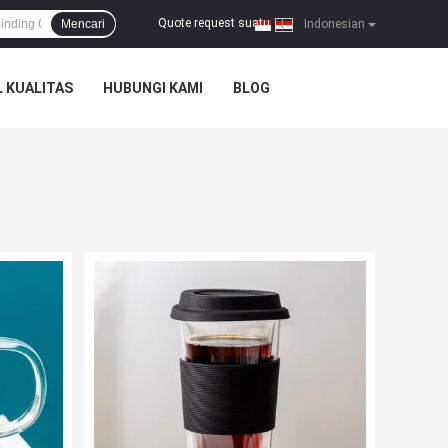
Quote request suatu
Mencari
|
Indonesian
 KUALITAS
HUBUNGI KAMI
BLOG