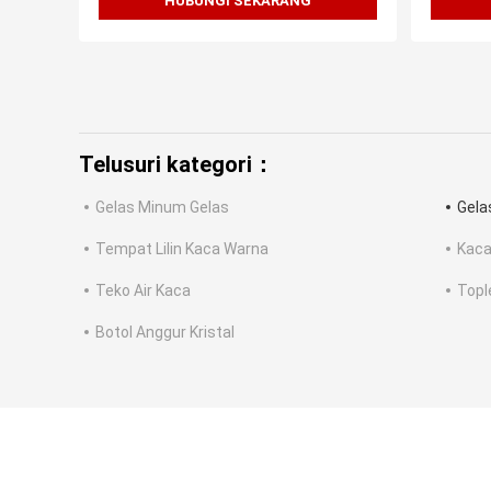
HUBUNGI SEKARANG
Telusuri kategori：
Gelas Minum Gelas
Gela
Tempat Lilin Kaca Warna
Kaca
Teko Air Kaca
Topl
Botol Anggur Kristal