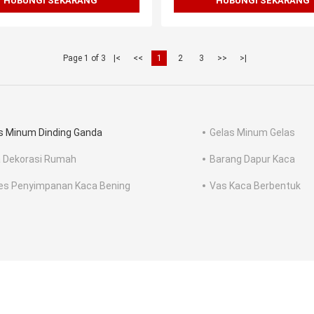
HUBUNGI SEKARANG
HUBUNGI SEKARANG
Page 1 of 3
|<
<<
1
2
3
>>
>|
s Minum Dinding Ganda
Gelas Minum Gelas
 Dekorasi Rumah
Barang Dapur Kaca
es Penyimpanan Kaca Bening
Vas Kaca Berbentuk