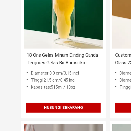
18 Ons Gelas Minum Dinding Ganda
Custom
Tergores Gelas Bir Borosilikat
Glass 
Terbalik
Double 
Diameter:8.0 cm/3.15 inci
Diame
Tinggi:21.5 cm/8.45 inci
Diame
Kapasitas:515ml / 18oz
Tinggi
HUBUNGI SEKARANG