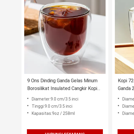
9 Ons Dinding Ganda Gelas Minum
Kopi 72
Borosilikat Insulated Cangkir Kopi
Ganda 2
Mulut Ditiup
Borosili
Diameter:9.0 cm/3.5 inci
Diame
Tinggi:9.0 cm/3.5 inci
Diame
Kapasitas:9oz / 258ml
Diame