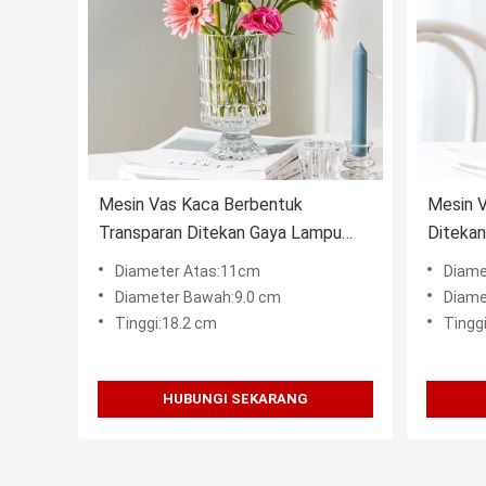
Mesin Vas Kaca Berbentuk
Mesin V
Transparan Ditekan Gaya Lampu
Ditekan
Meja Tinggi 7,15 Inch
Tinggi 
Diameter Atas:11cm
Diame
Diameter Bawah:9.0 cm
Diame
Tinggi:18.2 cm
Tingg
HUBUNGI SEKARANG