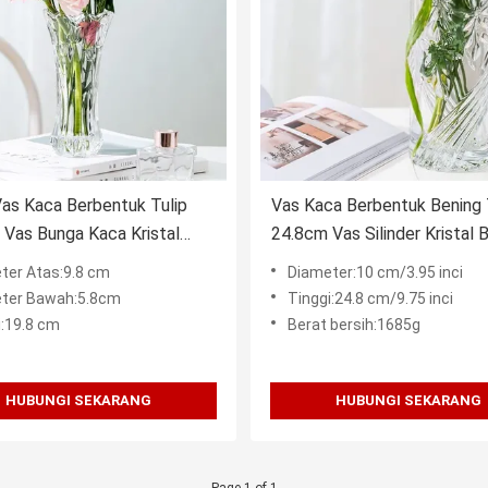
as Kaca Berbentuk Tulip
Vas Kaca Berbentuk Bening
 Vas Bunga Kaca Kristal
24.8cm Vas Silinder Kristal 
19.8cm
Timbal
ter Atas:9.8 cm
Diameter:10 cm/3.95 inci
ter Bawah:5.8cm
Tinggi:24.8 cm/9.75 inci
i:19.8 cm
Berat bersih:1685g
HUBUNGI SEKARANG
HUBUNGI SEKARANG