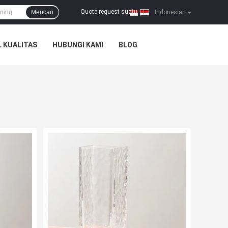
Quote request suatu
Mencari
|
Indonesian
 KUALITAS
HUBUNGI KAMI
BLOG