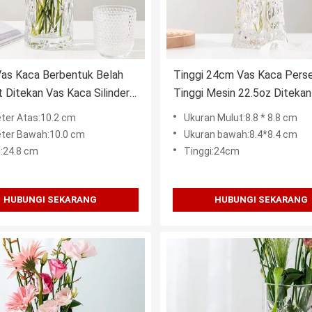
as Kaca Berbentuk Belah
Tinggi 24cm Vas Kaca Perse
 Ditekan Vas Kaca Silinder
Tinggi Mesin 22.5oz Ditekan
Kristal Bening
ter Atas:10.2 cm
Ukuran Mulut:8.8 * 8.8 cm
ter Bawah:10.0 cm
Ukuran bawah:8.4*8.4 cm
i:24.8 cm
Tinggi:24cm
HUBUNGI SEKARANG
HUBUNGI SEKARANG