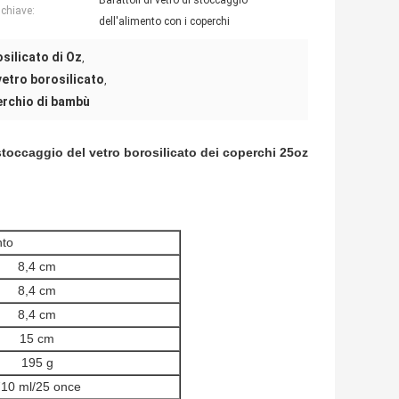
Barattoli di vetro di stoccaggio
 chiave:
dell'alimento con i coperchi
silicato di Oz
,
vetro borosilicato
,
perchio di bambù
 stoccaggio del vetro borosilicato dei coperchi 25oz
nto
8,4 cm
8,4 cm
8,4 cm
15 cm
195 g
10 ml/25 once