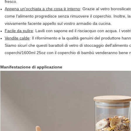
fresco.
Appena un'occhiata a che cosa è interno
: Grazie al vetro borosilica
come l'alimento progredisce senza rimuovere il coperchio. Inoltre, la
visivamente facente appello sul vostro armadio da cucina.
Facile da pulire
: Lavili con sapone ed il risciacquo con acqua. I vos
Vendite calde
: Il rifornimento e la qualità genuini del produttore han
Siamo sicuri che questi barattoli di vetro di stoccaggio dell'alimento c
coperchi/1600ml 25oz con il coperchio di bambù venderanno bene nel
Manifestazione di applicazione