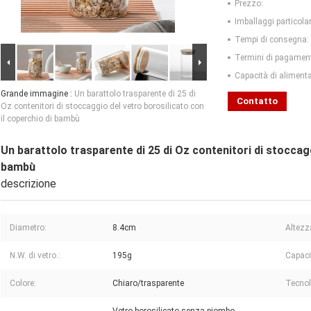
Prezzo:
Imballaggi particolar
Tempi di consegna:
Termini di pagamen
Capacità di aliment
Grande immagine :
Un barattolo trasparente di 25 di
Contatto
Oz contenitori di stoccaggio del vetro borosilicato con
il coperchio di bambù
Un barattolo trasparente di 25 di Oz contenitori di stoccagg
bambù
descrizione
Diametro:
8.4cm
Altezza
N.W. di vetro.:
195g
Capaci
Colore:
Chiaro/trasparente
Tecnol