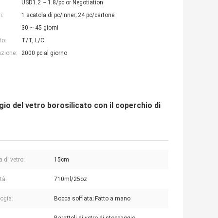
USD1.2 ~ 1.8/pc or Negotiation
i:
1 scatola di pc/inner; 24 pc/cartone
30 ~ 45 giorni
to:
T/T, L/C
azione:
2000 pc al giorno
io del vetro borosilicato con il coperchio di
 di vetro:
15cm
tà:
710ml/25oz
ogia:
Bocca soffiata; Fatto a mano