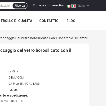
Richiedere un preventivo
Ricerca
|
Italian
TROLLO DI QUALITÀ
CONTATTICI
BLOG
Stoccaggio Del Vetro Borosilicato Con Il Coperchio Di Bambù
ccaggio del vetro borosilicato con il
La Cina
OEM / ODM
CA Prop 65 / FDA / LFGB
SJ0009
nto e spedizione:
minimo:
4000 PCS