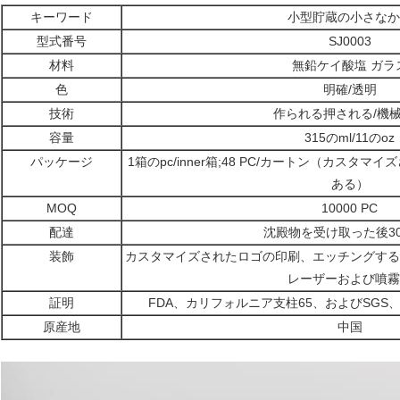
キーワード
小型貯蔵の小さなか
型式番号
SJ0003
材料
無鉛ケイ酸塩 ガラ
色
明確/透明
技術
作られる押される/機
容量
315のml/11のoz
パッケージ
1箱のpc/inner箱;48 PC/カートン（カス
ある）
MOQ
10000 PC
配達
沈殿物を受け取った後30
装飾
カスタマイズされたロゴの印刷、エッチングする
レーザーおよび噴霧
証明
FDA、カリフォルニア支柱65、およびSGS、In
原産地
中国