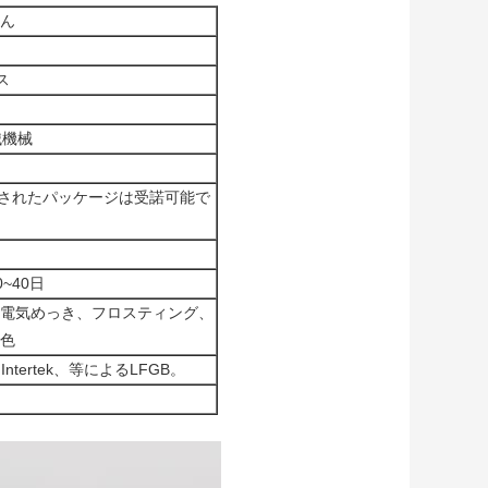
ん
ス
械機械
タマイズされたパッケージは受諾可能で
~40日
電気めっき、フロスティング、
色
tertek、等によるLFGB。