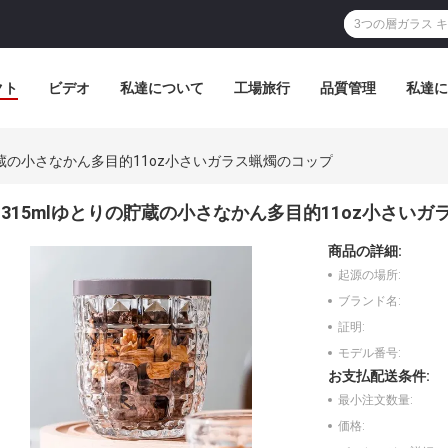
クト
ビデオ
私達について
工場旅行
品質管理
私達に
貯蔵の小さなかん多目的11oz小さいガラス蝋燭のコップ
315mlゆとりの貯蔵の小さなかん多目的11oz小さい
商品の詳細:
起源の場所:
ブランド名:
証明:
モデル番号:
お支払配送条件:
最小注文数量:
価格: