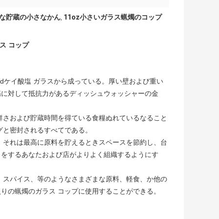
な貯蔵の小さなかん
11oz小さいガラス蝋燭のコップ
,
ス コップ
dedケイ酸塩 ガラスから成っている。厚い壁および重い
傷に対して抵抗力があるディッシュウォッシャーの金
鮮さおよび貯蔵時間を得ている食糧ぬれているなること
グと密封されるすべてである。
。それは最高に原料を貯えるときスペースを節約し、台
トをするあなたおよび店がよりよく組織するようにす
、スパイス、等のようなさまざまな原料、軽食、か他の
りの蝋燭のガラス コップに使用することができる。