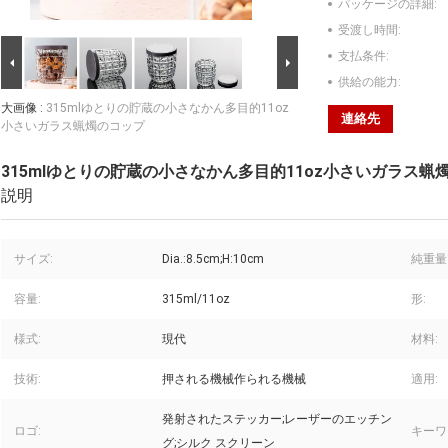
パッケージの詳細:
受渡し時間:
支払条件:
供給の能力:
大画像 :
315mlゆとりの貯蔵の小さなかん多目的11oz
連絡先
小さいガラス蝋燭のコップ
315mlゆとりの貯蔵の小さなかん多目的11oz小さいガラス蝋
説明
サイズ:
Dia.:8.5cm;H:10cm
純重量
容量:
315ml/11oz
形:
様式:
現代
材料:
技術:
押される機械作られる機械
適用:
発射されたステッカー;レーザーのエッチン
ロゴ:
キーワ
グ;シルク スクリーン