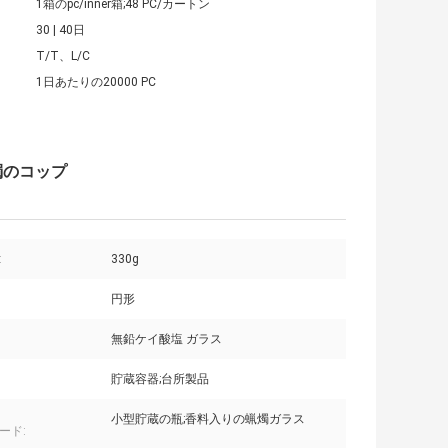
1箱のpc/inner箱;48 PC/カートン
30 | 40日
T/T、L/C
1日あたりの20000 PC
燭のコップ
:
330g
円形
無鉛ケイ酸塩 ガラス
貯蔵容器;台所製品
小型貯蔵の瓶;香料入りの蝋燭ガラス
ード: