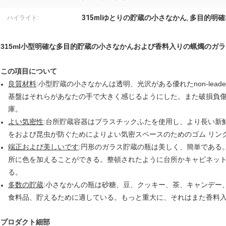
315mlゆとりの貯蔵の小さなかん
多目的明確
ハイライト:
,
315ml小型明確な多目的貯蔵の小さなかんおよび香料入りの蝋燭のガラ
この項目について
良質材料
:小型貯蔵の小さなかんは透明、光沢がある優れたnon-lea
基盤はそれらがあなたの手で大きく感じるようにした。また破損負
庫。
よい気密性
:台所貯蔵容器はプラスチックふたを使用し、より長い新
をおよび昆虫が防ぐためによりよい気密スペースのためのゴム リン
端正および美しいです
:円形のガラス貯蔵の瓶は美しく、簡単である
所に色を加えることができる。整頓されたように台所かキャビネッ
る。
多数の貯蔵
:小さなかんの瓶は砂糖、豆、クッキー、茶、キャンデー
食料品、貯えるために適している。もっと重大に、それはまた香料入
プロダクト細部