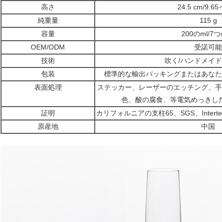
高さ
24.5 cm/9.
純重量
115 g
容量
200のml/7つ
OEM/ODM
受諾可能
技術
吹く/ハンドメイド
包装
標準的な輸出パッキングまたはあなた
表面処理
ステッカー、レーザーのエッチング、手
色、酸の腐食、等電気めっきし
証明
カリフォルニアの支柱65、SGS、Intert
原産地
中国