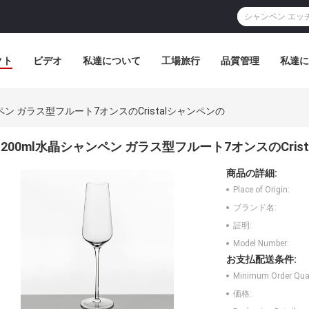
クト
ビデオ
私達について
工場旅行
品質管理
私達に
ペン ガラス型フルート7オンスのCristalシャンペンの
200ml水晶シャンペン ガラス型フルート7オンスのCris
商品の詳細:
Place of Origin:
ブランド名:
証明:
Model Number:
お支払配送条件:
Minimum Order Quan
価格: