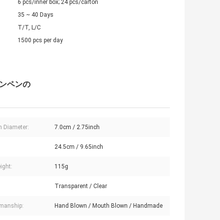
6 pcs/inner box; 24 pcs/carton
35 ~ 40 Days
T/T, L/C
1500 pcs per day
ャンペンの
 Diameter:
7.0cm / 2.75inch
:
24.5cm / 9.65inch
ight:
115g
Transparent / Clear
manship:
Hand Blown / Mouth Blown / Handmade