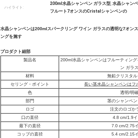
200ml水晶シャンペン ガラス型
水晶シャンペ
,
ハイライト:
フルート7オンスのCristalシャンペンの
水晶シャンペンは200mlスパークリング ワイン ガラスの透明な7オ
ングを施す
プロダクト細部
製品名
200ml水晶シャンペンはフルーティング
ン ガラ
材料
無鉛クリスタル
セリング・ポイント
長い茎水晶シャンペンはフ
色
透明/明
部門
茎のシャンペン
ロゴ
注文のロゴか
口の直径
4.8 cm/1.
最下の直径
7.0 cm/2.7
コップの直径
5.4 cm/2.1