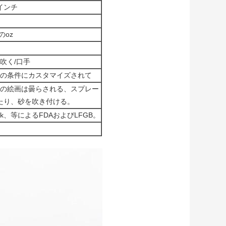
65インチ
のoz
吹く/口手
の条件にカスタマイズされて
の絵画は曇らされる、スプレー
たり、砂を吹き付ける。
ek、等によるFDAおよびLFGB。