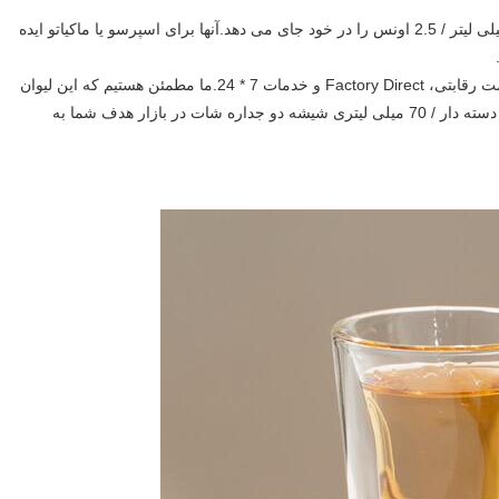
: هر لیوان اسپرسو دو جداره 70 میلی لیتر / 2.5 اونس را در خود جای می دهد.آنها برای اسپرسو یا ماکیاتو ایده
: کارخانه واقعی و تجربه غنی، کیفیت عالی اما قیمت رقابتی، Factory Direct و خدمات 7 * 24.ما مطمئن هستیم که این لیوان
دوجداره اسپرسو 2.5 اونسی / لیوان شیشه ای بوروسیلیکات دسته دار / 70 میلی لیتری شیشه دو جداره شات در بازار هدف شما به