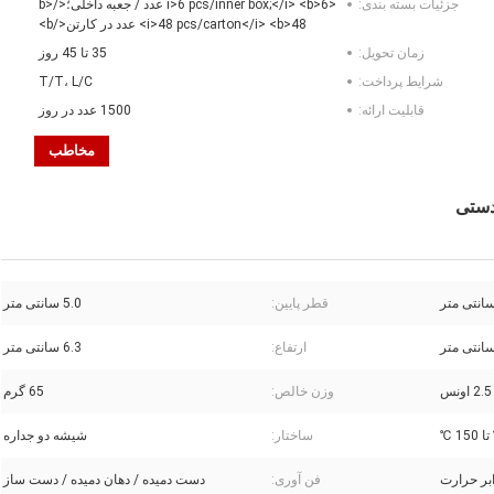
جزئیات بسته بندی:
<i>6 pcs/inner box;</i> <b>6 عدد / جعبه داخلی؛</b>
<i>48 pcs/carton</i> <b>48 عدد در کارتن</b>
زمان تحویل:
35 تا 45 روز
شرایط پرداخت:
T/T، L/C
قابلیت ارائه:
1500 عدد در روز
مخاطب
قطر پایین:
5.0 سانتی متر
ارتفاع:
6.3 سانتی متر
وزن خالص:
65 گرم
ساختار:
شیشه دو جداره
بر حرارت
فن آوری:
دست دمیده / دهان دمیده / دست ساز