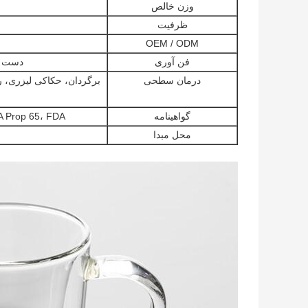
وزن خالص
ظرفیت
OEM / ODM
فن آوری
دست دم
درمان سطحی
برگردان، حکاکی لیزری، 
گواهینامه
CA Prop 65، FDA و LFGB توسط SGS، Intertek و
محل مبدا