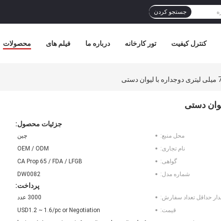
جستجو کردن
کنترل کیفیت
تور کارخانه
درباره ما
فیلم های
محصولات
جزئیات محصول:
محل منبع:
چین
نام تجاری:
OEM / ODM
گواهی:
CA Prop 65 / FDA / LFGB
شماره مدل:
DW0082
پرداخت:
دار حداقل تعداد سفارش:
3000 عدد
قیمت:
USD1.2 ~ 1.6/pc or Negotiation