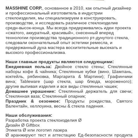
MASSHINE CORP.
, основанное в 2010, как опытный дизайнер
и профессиональный изготовитель в индустрии
стеклоизделия, мы специализируем в конструировать,
производстве, и исследовать различное стеклоизделие
средн-высок-конца. Мы всегда придерживались идеи проекта
«сжатого, аккуратный, красивый», снесенный вперед
технологии производства традиционного рт-дунутого стекла,
следовали окончательный опыт эстетики ремесла, и
придержанный духа мастера восхитительные высекать и
высокого профессионализма.
Наши главные продукты являются следующими:
Ежедневная польза:
Двойное стекло стены; Стеклянные
наборы кофе & чайника; Стеклянные кубки (вино, Шампань,
коктейль, рябиновка, Маргарита & Мартини); Графинчики
вина; Tableware (шар стекла, шар блюда, мороженого);
другие выпивая изделия и все виды стеклянных чашек;
Домашнее украшение:
Стеклянный держатель для свечи;
Стеклянная ваза; Стеклянный опарник;
Праздник & сезонное:
Продукты рождества, Святого
Валентайн, хеллоуина, весны & стекла падения.
Наши обслуживания:
Разработка проекта стеклоизделия Ø
Дизайн Ø Giftbox
Этикета Ø или логотип лазера
Ø аранжируют тест и аттестацию Ед-безопасности продукта