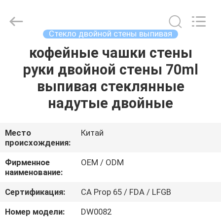
MASSHINE
HOME
PRODUCTS
CO.,
LTD..
Стекло двойной стены выпивая
All
Rights
кофейные чашки стены
ДОМ
Reserved.
руки двойной стены 70ml
ПРОДУКТЫ
выпивая стеклянные
надутые двойные
РОЛИКИ
Место
Китай
происхождения:
О
НАС
Фирменное
OEM / ODM
наименование:
ПУТЕШЕСТВИЕ
Сертификация:
CA Prop 65 / FDA / LFGB
ФАБРИКИ
Номер модели:
DW0082