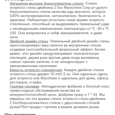
Наградное высокое боросиликатное стекло
: Стекло
эспрессо стены двойника 2.5oz Masschine Corp рт-дунуто
боросиликатного стекла качества еды высокого, которое
100% неэтилированное, нетоксическое, безопасность, и
здоровье. Лаборатори-испытаны наши кружки эспрессо
стеклянные, способный на выдерживать термальный удар
с неожиданными изменениями температуры от ℃ -30 к ℃
150. Они микроволна и сейф замораживателя, и даже
печи.
Двойной дизайн стены
: Уникальный двойной дизайн стены
приостанавливает ваш напиток во внутреннем стекле,
создавая сногсшибательный визуальный эффект. Более
важно, этот дизайн предусматривает окончательную
изоляцию, держа руки крутым даже когда выпивающ
самые горячие напитки, и не сконденсирует с
замороженными напитками.
Емкость эспрессо стандартная
: Каждое двойное стекло
эспрессо стены держит 70 ml/2,5 oz. Они идеально одеты
для эспрессо или Macchiato и идеальны для дома, офиса,
ресторана, и кафе.
Горячие продажи
: Неподдельная фабрика и богатый опыт,
превосходные обслуживания качества но
конкурентоспособной цены, фабрики сразу и 7 * 24. Мы
уверены что эта кружка стекла эспрессо стены двойника
2.5oz/боросиликатного стекла с двухстенной стопкой
ручка/70ml продаст горячее в вашем целевом рынке.
Шоу применения