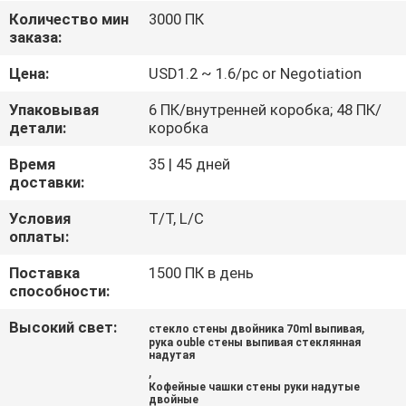
Количество мин
3000 ПК
ПРОВЕРКА
заказа:
КАЧЕСТВА
Цена:
USD1.2 ~ 1.6/pc or Negotiation
Упаковывая
6 ПК/внутренней коробка; 48 ПК/
СВЯЖИТЕСЬ
детали:
коробка
МЫ
Время
35 | 45 дней
доставки:
БЛОГ
Условия
T/T, L/C
оплаты:
КАРТА
Поставка
1500 ПК в день
способности:
САЙТА
Высокий свет:
,
стекло стены двойника 70ml выпивая
рука ouble стены выпивая стеклянная
надутая
PRIVACY
,
POLICY
Кофейные чашки стены руки надутые
двойные