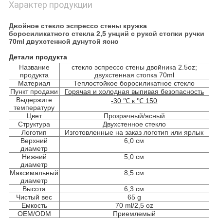
Характер продукции
Двойное стекло эспрессо стены кружка
боросиликатного стекла 2,5 унций с рукой стопки ручки
70ml двухстенной дунутой ясно
Детали продукта
Название
стекло эспрессо стены двойника 2.5oz;
продукта
двухстенная стопка 70ml
Материал
Теплостойкое боросиликатное стекло
Пункт продажи
Горячая и холодная выпивая безопасность
Выдержите
-30 ℃ к ℃ 150
температуру
Цвет
Прозрачный/ясный
Структура
Двухстенное стекло
Логотип
Изготовленные на заказ логотип или ярлык
Верхний
6,0 см
диаметр
Нижний
5,0 см
диаметр
Максимальный
8,5 см
диаметр
Высота
6,3 см
Чистый вес
65 g
Емкость
70 ml/2,5 oz
OEM/ODM
Приемлемый