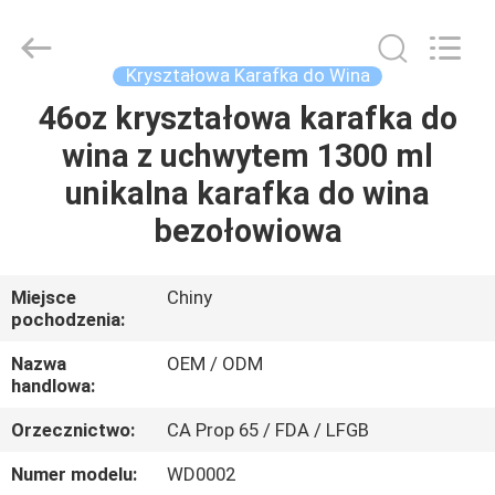
XI'AN
MASSHINE
HOME
PRODUCTS
CO.,
Kryształowa Karafka do Wina
LTD..
All
Rights
46oz kryształowa karafka do
DOM
Reserved.
wina z uchwytem 1300 ml
PRODUKTY
unikalna karafka do wina
bezołowiowa
FILMY
Miejsce
Chiny
pochodzenia:
O
NAS
Nazwa
OEM / ODM
handlowa:
WYCIECZKA
Orzecznictwo:
CA Prop 65 / FDA / LFGB
PO
Numer modelu:
WD0002