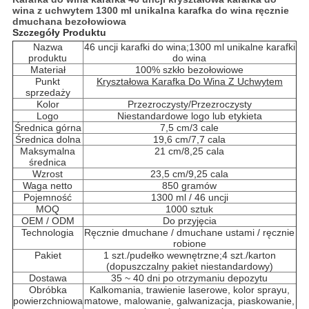
wina z uchwytem 1300 ml unikalna karafka do wina ręcznie
dmuchana bezołowiowa
Szczegóły Produktu
Nazwa
46 uncji karafki do wina;1300 ml unikalne karafki
produktu
do wina
Materiał
100% szkło bezołowiowe
Punkt
Kryształowa Karafka Do Wina Z Uchwytem
sprzedaży
Kolor
Przezroczysty/Przezroczysty
Logo
Niestandardowe logo lub etykieta
Średnica górna
7,5 cm/3 cale
Średnica dolna
19,6 cm/7,7 cala
Maksymalna
21 cm/8,25 cala
średnica
Wzrost
23,5 cm/9,25 cala
Waga netto
850 gramów
Pojemność
1300 ml / 46 uncji
MOQ
1000 sztuk
OEM / ODM
Do przyjęcia
Technologia
Ręcznie dmuchane / dmuchane ustami / ręcznie
robione
Pakiet
1 szt./pudełko wewnętrzne;4 szt./karton
(dopuszczalny pakiet niestandardowy)
Dostawa
35 ~ 40 dni po otrzymaniu depozytu
Obróbka
Kalkomania, trawienie laserowe, kolor sprayu,
powierzchniowa
matowe, malowanie, galwanizacja, piaskowanie,