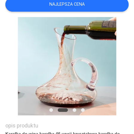
PRIVACY
NAJLEPSZA CENA
POLICY
opis produktu
Karafka do wina karafka 46 uncji kryształowa karafka do