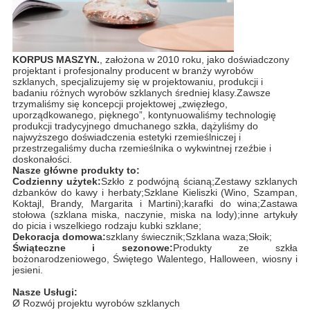
KORPUS MASZYN.
, założona w 2010 roku, jako doświadczony
projektant i profesjonalny producent w branży wyrobów
szklanych, specjalizujemy się w projektowaniu, produkcji i
badaniu różnych wyrobów szklanych średniej klasy.Zawsze
trzymaliśmy się koncepcji projektowej „zwięzłego,
uporządkowanego, pięknego”, kontynuowaliśmy technologię
produkcji tradycyjnego dmuchanego szkła, dążyliśmy do
najwyższego doświadczenia estetyki rzemieślniczej i
przestrzegaliśmy ducha rzemieślnika o wykwintnej rzeźbie i
doskonałości.
Nasze główne produkty to:
Codzienny użytek:
Szkło z podwójną ścianą;Zestawy szklanych
dzbanków do kawy i herbaty;Szklane Kieliszki (Wino, Szampan,
Koktajl, Brandy, Margarita i Martini);karafki do wina;Zastawa
stołowa (szklana miska, naczynie, miska na lody);inne artykuły
do ​​picia i wszelkiego rodzaju kubki szklane;
Dekoracja domowa:
szklany świecznik;Szklana waza;Słoik;
Świąteczne i sezonowe:
Produkty ze szkła
bożonarodzeniowego, Świętego Walentego, Halloween, wiosny i
jesieni.
Nasze Usługi:
Ø Rozwój projektu wyrobów szklanych