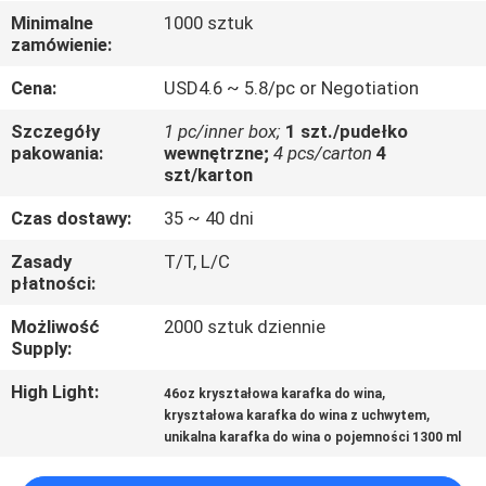
FABRYCE
Minimalne
1000 sztuk
zamówienie:
KONTROLA
Cena:
USD4.6 ~ 5.8/pc or Negotiation
JAKOŚCI
Szczegóły
1 pc/inner box;
1 szt./pudełko
pakowania:
wewnętrzne;
4 pcs/carton
4
szt/karton
SKONTAKTUJ
Czas dostawy:
35 ~ 40 dni
SIĘ
Z
Zasady
T/T, L/C
płatności:
NAMI
Możliwość
2000 sztuk dziennie
Supply:
BLOG
High Light:
,
46oz kryształowa karafka do wina
,
kryształowa karafka do wina z uchwytem
SITEMAP
​​unikalna karafka do wina o pojemności 1300 ml