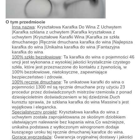
O tym przedmiocie
Inna nazwa
: Kryształowa Karafka Do Wina Z Uchwytem
|Karafka szklana z uchwytem |Karafka kryształowa z
uchwytem |Kryształowe Karafki Wina |Karafka ze szkła
dmuchanego |Ręcznie dmuchana karafka do wina |Najlepsza
karafka do wina |Unikalna karafka do wina |Fantazyjna
karafka do wina
100% szkło bezołowiowe
: Ta karafka do wina o pojemności 46
uncji jest wykonana z wysokiej jakości krystalicznie czystego
szkła, które jest przeznaczone do kontaktu z żywnością, w
100% bezołowiowe, nietoksyczne, zapewniające
bezpieczeństwo i zdrowie.
100% ręcznie dmuchane
: Te unikatowe karafki do wina o
pojemności 1300 ml są ręcznie dmuchane przy użyciu 23
procedur przez doświadczonych mistrzów rzemiosła z ponad
dziesięcioletnim doświadczeniem w tej dziedzinie.Duch
kunsztu sprawia, że ​​szklana karafka do wina Massine's jest
wyjątkowa i elegancka.
Specjalistyczny projekt
: Kryształowa karafka do wina z
uchwytem została zaprojektowana ze skośnym dziobkiem
ułatwiającym nalewanie bez kapania wina.Co ważniejsze,
unikalna podstawa z wytłoczonym winogronem dodaje
kuszącego uroku tej ręcznie dmuchanej karafce do wina.
Gorące wyprzedaże
: Gwarancja oryginalnej dostawy i jakości