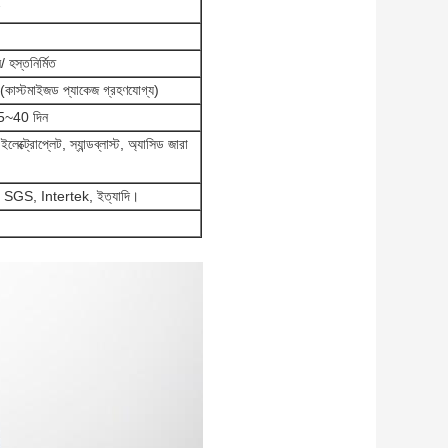
/ হস্তনির্মিত
 (কাস্টমাইজড প্যাকেজ গ্রহণযোগ্য)
35~40 দিন
লেক্ট্রোপ্লেট, স্যান্ডব্লাস্ট, অ্যাসিড জারা
GS, Intertek, ইত্যাদি।