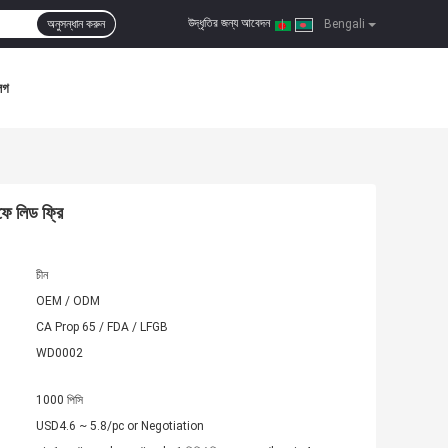
উদ্ধৃতির জন্য আবেদন
অনুসন্ধান করুন
|
Bengali
লগ
ফে লিড ফ্রি
চীন
OEM / ODM
CA Prop 65 / FDA / LFGB
WD0002
1000 পিসি
USD4.6 ~ 5.8/pc or Negotiation