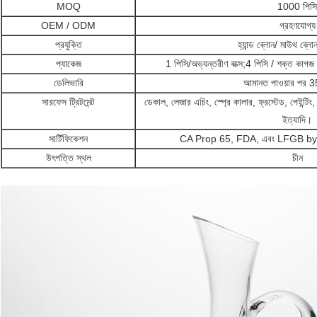
MOQ
1000 পিসি
OEM / ODM
গ্রহণযোগ্য
প্রযুক্তি
হ্যান্ড ব্লোন/ মাউথ ব্লোন
প্যাকেজ
1 পিসি/অভ্যন্তরীণ বাক্স;4 পিসি / শক্ত কাগজ
ডেলিভারি
আমানত পাওয়ার পর 
সারফেস ট্রিটমেন্ট
ডেকাল, লেজার এচিং, স্প্রে কালার, ফ্রস্টেড, পেইন্টিং, ই
ইত্যাদি।
সার্টিফিকেশন
CA Prop 65, FDA, এবং LFGB by S
উৎপত্তি স্থল
চীন