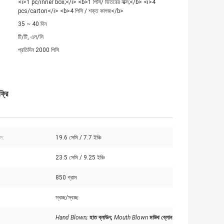
<i>1 pc/inner box;</i> <b>1 পিসি/ ভিতরের বাক্স;</b> <i>4
pcs/carton</i> <b>4 পিসি / শক্ত কাগজ</b>
35 ~ 40 দিন
টি/টি, এল/সি
প্রতিদিন 2000 পিসি
্রি
াস:
19.6 সেমি / 7.7 ইঞ্চি
23.5 সেমি / 9.25 ইঞ্চি
:
850 গ্রাম
স্বচ্ছ/স্বচ্ছ
Hand Blown;
হাত ব্লাউন;
Mouth Blown
মাউথ ব্লোন