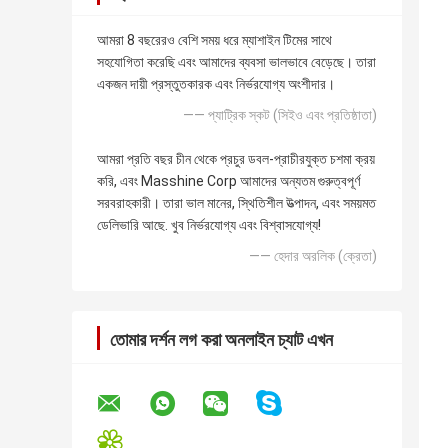
আমরা 8 বছরেরও বেশি সময় ধরে ম্যাশাইন টিমের সাথে
সহযোগিতা করেছি এবং আমাদের ব্যবসা ভালভাবে বেড়েছে। তারা
একজন দায়ী প্রস্তুতকারক এবং নির্ভরযোগ্য অংশীদার।
—— প্যাট্রিক স্কট (সিইও এবং প্রতিষ্ঠাতা)
আমরা প্রতি বছর চীন থেকে প্রচুর ডবল-প্রাচীরযুক্ত চশমা ক্রয়
করি, এবং Masshine Corp আমাদের অন্যতম গুরুত্বপূর্ণ
সরবরাহকারী। তারা ভাল মানের, স্থিতিশীল উত্পাদন, এবং সময়মত
ডেলিভারি আছে. খুব নির্ভরযোগ্য এবং বিশ্বাসযোগ্য!
—— হেদার অরলিক (ক্রেতা)
তোমার দর্শন লগ করা অনলাইন চ্যাট এখন