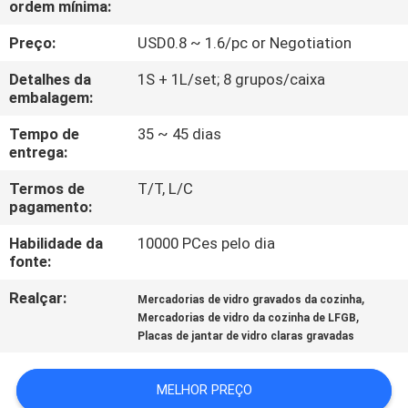
ordem mínima:
FÁBRICA
Preço:
USD0.8 ~ 1.6/pc or Negotiation
CONTROLE
Detalhes da
1S + 1L/set; 8 grupos/caixa
DA
embalagem:
QUALIDADE
Tempo de
35 ~ 45 dias
entrega:
CONTACTE-
Termos de
T/T, L/C
pagamento:
NOS
Habilidade da
10000 PCes pelo dia
fonte:
BLOG
Realçar:
,
Mercadorias de vidro gravados da cozinha
,
Mercadorias de vidro da cozinha de LFGB
MAPA
Placas de jantar de vidro claras gravadas
DO
MELHOR PREÇO
SITE