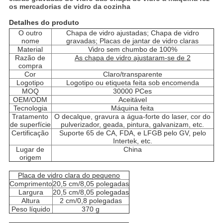
os mercadorias de vidro da cozinha
Detalhes do produto
O outro
Chapa de vidro ajustadas; Chapa de vidro
nome
gravadas; Placas de jantar de vidro claras
Material
Vidro sem chumbo de 100%
Razão de
As chapa de vidro ajustaram-se de 2
compra
Cor
Claro/transparente
Logotipo
Logotipo ou etiqueta feita sob encomenda
MOQ
30000 PCes
OEM/ODM
Aceitável
Tecnologia
Máquina feita
Tratamento
O decalque, gravura a água-forte do laser, cor do
de superfície
pulverizador, geada, pintura, galvanizam, etc.
Certificação
Suporte 65 de CA, FDA, e LFGB pelo GV, pelo
Intertek, etc.
Lugar de
China
origem
Placa de vidro clara do pequeno
Comprimento
20,5 cm/8,05 polegadas
Largura
20,5 cm/8,05 polegadas
Altura
2 cm/0,8 polegadas
Peso líquido
370 g