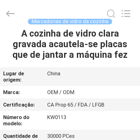
XI'AN
MASSHINE
HOME
PRODUCTS
CO.,
Mercadorias de vidro da cozinha
LTD..
All
Rights
A cozinha de vidro clara
CASA
Reserved.
gravada acautela-se placas
PRODUTOS
que de jantar a máquina fez
VÍDEOS
Lugar de
China
origem:
SOBRE
Marca:
OEM / ODM
NÓS
Certificação:
CA Prop 65 / FDA / LFGB
Número do
KW0113
EXCURSÃO
modelo:
DA
Quantidade de
30000 PCes