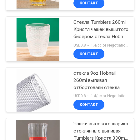
стекел 12,3 унции
КОНТАКТ
ПРОВЕРКА
Стекла Tumblers 260ml
КАЧЕСТВА
Кристл чашек вышитого
бисером стекла Hobnail
СВЯЖИТЕСЬ
выпивая старомодные
USD0.8 ~ 1.4/pc or Negotiation MOQ:40000 ПК
МЫ
КОНТАКТ
БЛОГ
стекла 9oz Hobnail
260ml выпивая
отбортовали стекла
КАРТА
стеклянных Tumblers
USD0.8 ~ 1.4/pc or Negotiation MOQ:40000 ПК
старомодные
САЙТА
КОНТАКТ
PRIVACY
Чашки высокого шарика
стеклянные выпивая
POLICY
Tumblers Кристл 330ml