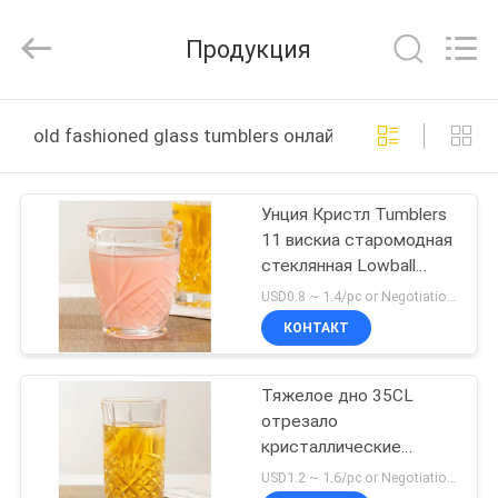
MASSHINE
HOME
PRODUCTS
Продукция
CO.,
LTD..
All
Rights
ДОМ
Reserved.
old fashioned glass tumblers онлайн производство
ПРОДУКТЫ
Унция Кристл Tumblers
11 вискиа старомодная
РОЛИКИ
стеклянная Lowball
стекла
USD0.8 ~ 1.4/pc or Negotiation MOQ:30000 ПК
неэтилированные
О
КОНТАКТ
НАС
Тяжелое дно 35CL
отрезало
ПУТЕШЕСТВИЕ
кристаллические
ФАБРИКИ
старомодные Tumblers
USD1.2 ~ 1.6/pc or Negotiation MOQ:30000 ПК