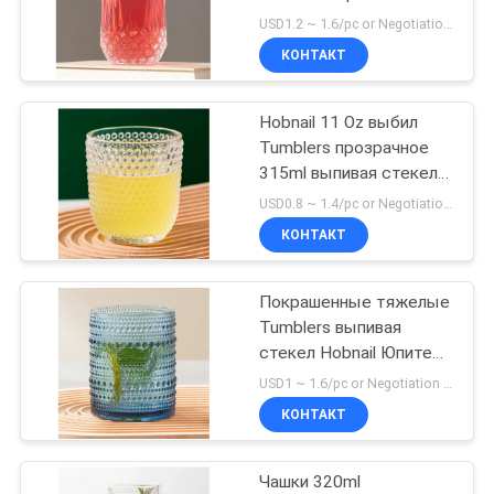
11 унции винтажные
USD1.2 ~ 1.6/pc or Negotiation MOQ:20000 PCS
отжатые стеклянные
КОНТАКТ
Hobnail 11 Oz выбил
Tumblers прозрачное
315ml выпивая стекел
старомодные
USD0.8 ~ 1.4/pc or Negotiation MOQ:40000 ПК
КОНТАКТ
Покрашенные тяжелые
Tumblers выпивая
стекел Hobnail Юпитера
отжатая машина 12 Oz
USD1 ~ 1.6/pc or Negotiation MOQ:30000 ПК
КОНТАКТ
Чашки 320ml