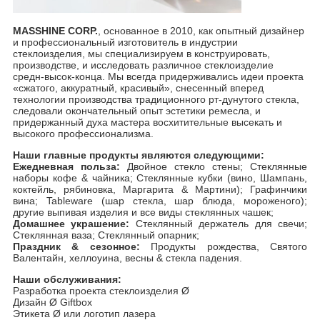
MASSHINE CORP.
, основанное в 2010, как опытный дизайнер
и профессиональный изготовитель в индустрии
стеклоизделия, мы специализируем в конструировать,
производстве, и исследовать различное стеклоизделие
средн-высок-конца. Мы всегда придерживались идеи проекта
«сжатого, аккуратный, красивый», снесенный вперед
технологии производства традиционного рт-дунутого стекла,
следовали окончательный опыт эстетики ремесла, и
придержанный духа мастера восхитительные высекать и
высокого профессионализма.
Наши главные продукты являются следующими:
Ежедневная польза:
Двойное стекло стены; Стеклянные
наборы кофе & чайника; Стеклянные кубки (вино, Шампань,
коктейль, рябиновка, Маргарита & Мартини); Графинчики
вина; Tableware (шар стекла, шар блюда, мороженого);
другие выпивая изделия и все виды стеклянных чашек;
Домашнее украшение:
Стеклянный держатель для свечи;
Стеклянная ваза; Стеклянный опарник;
Праздник & сезонное:
Продукты рождества, Святого
Валентайн, хеллоуина, весны & стекла падения.
Наши обслуживания:
Разработка проекта стеклоизделия Ø
Дизайн Ø Giftbox
Этикета Ø или логотип лазера