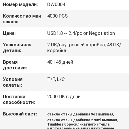
Номер модели:
DW0004
ПРОВЕРКА
Количество мин
4000 PCS
КАЧЕСТВА
заказа:
Цена:
USD1.8 ~ 2.4/pc or Negotiation
СВЯЖИТЕСЬ
Упаковывая
2 ПК/внутренней коробка; 48 ПК/
МЫ
детали:
коробка
Время
40 | 45 дней
БЛОГ
доставки:
Условия
T/T, L/C
оплаты:
КАРТА
САЙТА
Поставка
2000 ПК в день
способности:
Высокий свет:
,
PRIVACY
стекло стены двойника 9oz выпивая
,
стекло стены двойника 270ml выпивая
POLICY
Tumblers боросиликатного стекла
изготовленные на заказ двухстенные