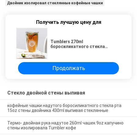
Двойник изолировал стеклянные кофейные чашки
Получить лучшую цену для
Tumblers 270ml
боросиликатного стекла
надутой изготовленной на
заказ двойной стены 9oz руки
выпивая стеклянные
Продолжать
Стекло двойной стены выпивая
кофейные чашки надутого боросиликатного стекла рта
15oz стены двойника 430ml выпивая стеклянные
Термо- двойная рука надутое 260ml чашек 9oz капучино
стены изолировала Tumbler кофе