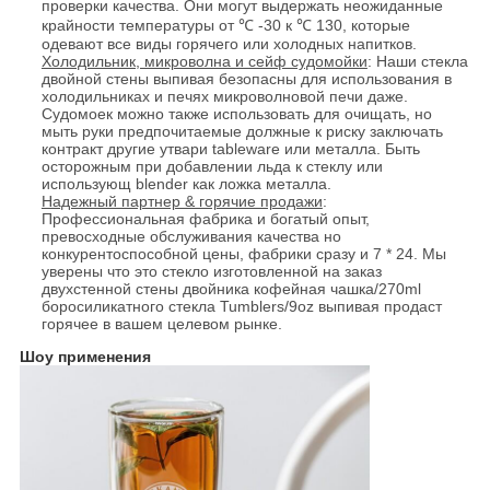
проверки качества. Они могут выдержать неожиданные
крайности температуры от ℃ -30 к ℃ 130, которые
одевают все виды горячего или холодных напитков.
Холодильник, микроволна и сейф судомойки
: Наши стекла
двойной стены выпивая безопасны для использования в
холодильниках и печях микроволновой печи даже.
Судомоек можно также использовать для очищать, но
мыть руки предпочитаемые должные к риску заключать
контракт другие утвари tableware или металла. Быть
осторожным при добавлении льда к стеклу или
использующ blender как ложка металла.
Надежный партнер & горячие продажи
:
Профессиональная фабрика и богатый опыт,
превосходные обслуживания качества но
конкурентоспособной цены, фабрики сразу и 7 * 24. Мы
уверены что это стекло изготовленной на заказ
двухстенной стены двойника кофейная чашка/270ml
боросиликатного стекла Tumblers/9oz выпивая продаст
горячее в вашем целевом рынке.
Шоу применения