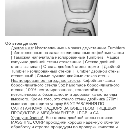
Об этом детале
Другое имя
: Изготовленные на заказ двухстенные Tumblers
| Изготовленные на заказ изолированные кофейные чашки
| Таможня напечатала изолированные Tumblers | Чашки
капучино двойной стены стеклянные | Стекло двойной
стены выпивая | Стекла двойной стены термо- | Двойной
Tumbler изолированный стеной | Tumbler двойной стены
стеклянный | Самые лучшие двойные стекла стены
Неэтилированное наградное стекло
: Кофейная чашка
боросиликатного стекла 9oz handmade боросиликатного
стекла, 100% неэтилированного, теплостойкого,
нетоксического, безопасности и здоровья качества еды
высокого. Кроме того, это стекло стены двойника 270ml
выпивая проходило упорку 65 УПРАВЛЕНИЯ ПО
САНИТАРНОМУ НАДЗОРУ ЗА КАЧЕСТВОМ ПИЩЕВЫХ
ПРОДУКТОВ И МЕДИКАМЕНТОВ, LFGB, и CA.
Удар устойчивый
: Все стекла двойной стены выпивая
MASSHINE CORP проходили хорошо надежную обжигая
обработку и строгие процедуры по проверки качества и