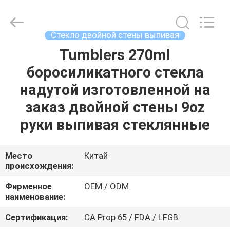
MASSHINE
HOME
PRODUCTS
CO.,
LTD..
Стекло двойной стены выпивая
All
Rights
Tumblers 270ml
ДОМ
Reserved.
боросиликатного стекла
ПРОДУКТЫ
надутой изготовленной на
заказ двойной стены 9oz
РОЛИКИ
руки выпивая стеклянные
О
Место
Китай
происхождения:
НАС
Фирменное
OEM / ODM
наименование:
ПУТЕШЕСТВИЕ
ФАБРИКИ
Сертификация:
CA Prop 65 / FDA / LFGB