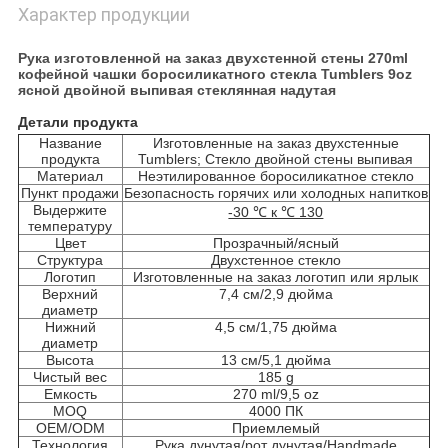
Характер продукции
Рука изготовленной на заказ двухстенной стены 270ml
кофейной чашки боросиликатного стекла Tumblers 9oz
ясной двойной выпивая стеклянная надутая
Детали продукта
Название
Изготовленные на заказ двухстенные
продукта
Tumblers; Стекло двойной стены выпивая
Материал
Неэтилированное боросиликатное стекло
Пункт продажи
Безопасность горячих или холодных напитков
Выдержите
-30 ℃ к ℃ 130
температуру
Цвет
Прозрачный/ясный
Структура
Двухстенное стекло
Логотип
Изготовленные на заказ логотип или ярлык
Верхний
7,4 см/2,9 дюйма
диаметр
Нижний
4,5 см/1,75 дюйма
диаметр
Высота
13 см/5,1 дюйма
Чистый вес
185 g
Емкость
270 ml/9,5 oz
MOQ
4000 ПК
OEM/ODM
Приемлемый
Технология
Рука дунутая/рот дунутая/Handmade