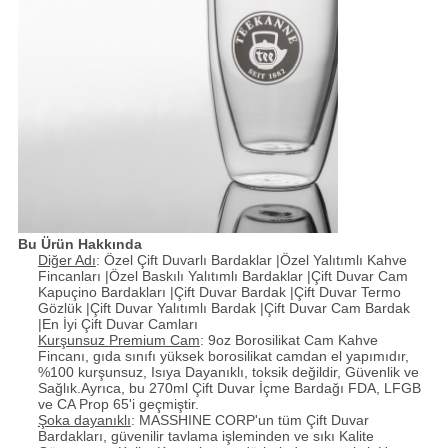
Bu Ürün Hakkında
Diğer Adı
: Özel Çift Duvarlı Bardaklar |Özel Yalıtımlı Kahve
Fincanları |Özel Baskılı Yalıtımlı Bardaklar |Çift Duvar Cam
Kapuçino Bardakları |Çift Duvar Bardak |Çift Duvar Termo
Gözlük |Çift Duvar Yalıtımlı Bardak |Çift Duvar Cam Bardak
|En İyi Çift Duvar Camları
Kurşunsuz Premium Cam
: 9oz Borosilikat Cam Kahve
Fincanı, gıda sınıfı yüksek borosilikat camdan el yapımıdır,
%100 kurşunsuz, Isıya Dayanıklı, toksik değildir, Güvenlik ve
Sağlık.Ayrıca, bu 270ml Çift Duvar İçme Bardağı FDA, LFGB
ve CA Prop 65'i geçmiştir.
Şoka dayanıklı
: MASSHINE CORP'un tüm Çift Duvar
Bardakları, güvenilir tavlama işleminden ve sıkı Kalite