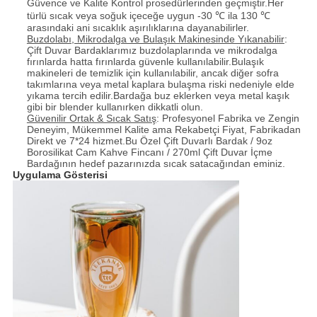
Güvence ve Kalite Kontrol prosedürlerinden geçmiştir.Her
türlü sıcak veya soğuk içeceğe uygun -30 ℃ ila 130 ℃
arasındaki ani sıcaklık aşırılıklarına dayanabilirler.
Buzdolabı, Mikrodalga ve Bulaşık Makinesinde Yıkanabilir
:
Çift Duvar Bardaklarımız buzdolaplarında ve mikrodalga
fırınlarda hatta fırınlarda güvenle kullanılabilir.Bulaşık
makineleri de temizlik için kullanılabilir, ancak diğer sofra
takımlarına veya metal kaplara bulaşma riski nedeniyle elde
yıkama tercih edilir.Bardağa buz eklerken veya metal kaşık
gibi bir blender kullanırken dikkatli olun.
Güvenilir Ortak & Sıcak Satış
: Profesyonel Fabrika ve Zengin
Deneyim, Mükemmel Kalite ama Rekabetçi Fiyat, Fabrikadan
Direkt ve 7*24 hizmet.Bu Özel Çift Duvarlı Bardak / 9oz
Borosilikat Cam Kahve Fincanı / 270ml Çift Duvar İçme
Bardağının hedef pazarınızda sıcak satacağından eminiz.
Uygulama Gösterisi