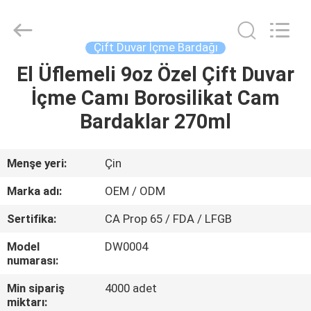
MASSHINE
HOME
PRODUCTS
CO.,
LTD..
Çift Duvar İçme Bardağı
All
Rights
El Üflemeli 9oz Özel Çift Duvar
EV
Reserved.
İçme Camı Borosilikat Cam
ÜRÜN:%
Bardaklar 270ml
S
Menşe yeri:
Çin
VİDEOLAR
Marka adı:
OEM / ODM
Sertifika:
CA Prop 65 / FDA / LFGB
HAKKIMIZDA
Model
DW0004
numarası:
FABRIKA
Min sipariş
4000 adet
TURU
miktarı: