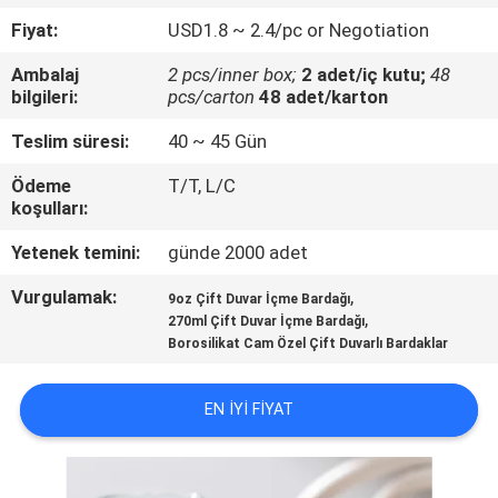
Fiyat:
USD1.8 ~ 2.4/pc or Negotiation
KALITE
Ambalaj
2 pcs/inner box;
2 adet/iç kutu;
48
KONTROL
bilgileri:
pcs/carton
48 adet/karton
Teslim süresi:
40 ~ 45 Gün
BIZIMLE
Ödeme
T/T, L/C
ILETIŞIME
koşulları:
GEÇIN
Yetenek temini:
günde 2000 adet
Vurgulamak:
,
BLOG
9oz Çift Duvar İçme Bardağı
,
270ml Çift Duvar İçme Bardağı
Borosilikat Cam Özel Çift Duvarlı Bardaklar
SITE
HARITASI
EN IYI FIYAT
PRIVACY