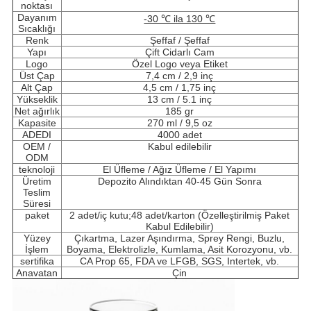
noktası
Dayanım
-30 ℃ ila 130 ℃
Sıcaklığı
Renk
Şeffaf / Şeffaf
Yapı
Çift Cidarlı Cam
Logo
Özel Logo veya Etiket
Üst Çap
7,4 cm / 2,9 inç
Alt Çap
4,5 cm / 1,75 inç
Yükseklik
13 cm / 5.1 inç
Net ağırlık
185 gr
Kapasite
270 ml / 9,5 oz
ADEDI
4000 adet
OEM /
Kabul edilebilir
ODM
teknoloji
El Üfleme / Ağız Üfleme / El Yapımı
Üretim
Depozito Alındıktan 40-45 Gün Sonra
Teslim
Süresi
paket
2 adet/iç kutu;48 adet/karton (Özelleştirilmiş Paket
Kabul Edilebilir)
Yüzey
Çıkartma, Lazer Aşındırma, Sprey Rengi, Buzlu,
İşlem
Boyama, Elektrolizle, Kumlama, Asit Korozyonu, vb.
sertifika
CA Prop 65, FDA ve LFGB, SGS, Intertek, vb.
Anavatan
Çin