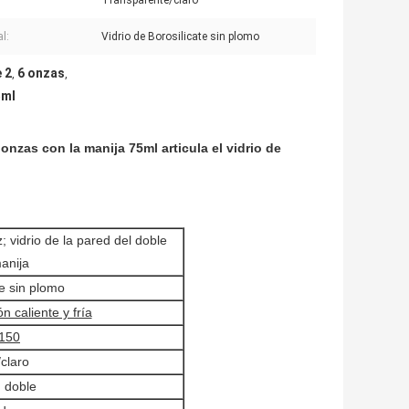
Transparente/claro
l:
Vidrio de Borosilicate sin plomo
 2
6 onzas
,
,
5ml
 onzas con la manija 75ml articula el vidrio de
; vidrio de la pared del doble
anija
te sin plomo
 caliente y fría
 150
claro
d doble