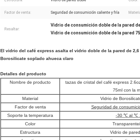
Estructura:
Vidrio de pared doble
Color:
Factor de venta:
Seguridad de consumición caliente y fría
Materia
Vidrio de consumición doble de la pared de
Resaltar:
Vidrio de consumición doble de la pared 7
El vidrio del café express asalta el vidrio doble de la pared de 2,6
Borosilicate soplado ahueca claro
Detalles del producto
Nombre de producto
tazas de cristal del café express 2.6oz
75ml con la m
Material
Vidrio de Borosilica
Factor de venta
Seguridad de consumición
Soporte la temperatura
-30 ℃ al ℃
Color
Transparente/
Estructura
Vidrio de pare