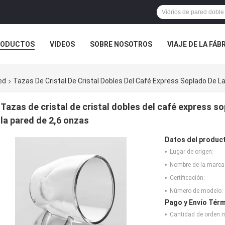
RODUCTOS
VIDEOS
SOBRE NOSOTROS
VIAJE DE LA FÁB
 CONTACTO CON
BLOG
ed
Tazas De Cristal De Cristal Dobles Del Café Express Soplado De 
Tazas de cristal de cristal dobles del café express s
la pared de 2,6 onzas
Datos del produc
Lugar de origen:
Nombre de la marca
Certificación:
Número de modelo:
Pago y Envío Térm
Cantidad de orden 