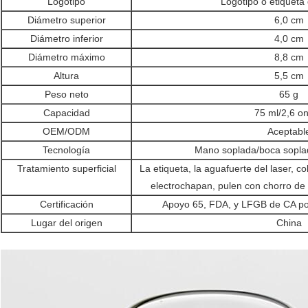
Logotipo
Logotipo o etiqueta
Diámetro superior
6,0 cm
Diámetro inferior
4,0 cm
Diámetro máximo
8,8 cm
Altura
5,5 cm
Peso neto
65 g
Capacidad
75 ml/2,6 o
OEM/ODM
Aceptabl
Tecnología
Mano soplada/boca sopl
Tratamiento superficial
La etiqueta, la aguafuerte del laser, co
electrochapan, pulen con chorro de 
Certificación
Apoyo 65, FDA, y LFGB de CA por 
Lugar del origen
China