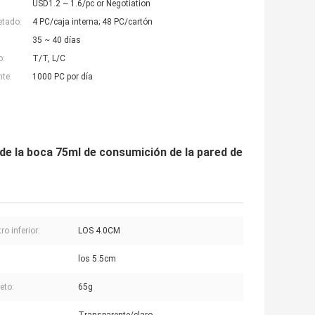
USD1.2 ~ 1.6/pc or Negotiation
etado:
4 PC/caja interna; 48 PC/cartón
35 ~ 40 días
o:
T/T, L/C
nte:
1000 PC por día
 de la boca 75ml de consumición de la pared de
o inferior:
LOS 4.0CM
los 5.5cm
eto:
65g