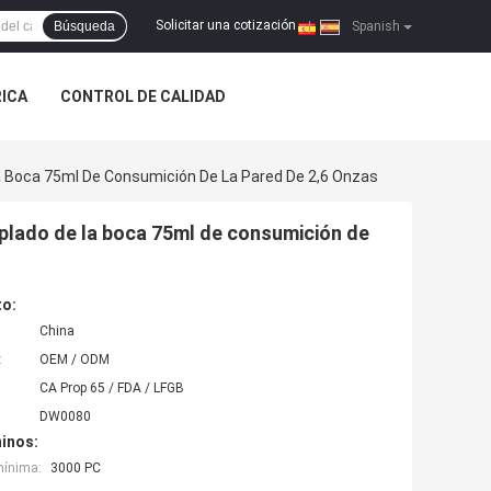
Solicitar una cotización
Búsqueda
|
Spanish
RICA
CONTROL DE CALIDAD
La Boca 75ml De Consumición De La Pared De 2,6 Onzas
oplado de la boca 75ml de consumición de
to:
China
:
OEM / ODM
CA Prop 65 / FDA / LFGB
DW0080
inos:
mínima:
3000 PC