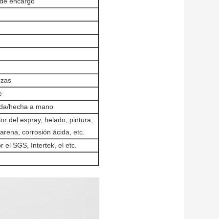
 de encargo
nzas
e
ada/hecha a mano
lor del espray, helado, pintura,
arena, corrosión ácida, etc.
el SGS, Intertek, el etc.