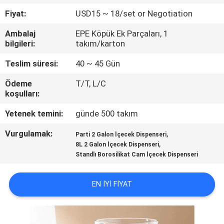
Fiyat:
USD15 ~ 18/set or Negotiation
KALITE
Ambalaj
EPE Köpük Ek Parçaları, 1
KONTROL
bilgileri:
takım/karton
Teslim süresi:
40 ~ 45 Gün
BIZIMLE
Ödeme
T/T, L/C
ILETIŞIME
koşulları:
GEÇIN
Yetenek temini:
günde 500 takım
Vurgulamak:
,
BLOG
Parti 2 Galon İçecek Dispenseri
,
8L 2 Galon İçecek Dispenseri
Standlı Borosilikat Cam İçecek Dispenseri
SITE
HARITASI
EN IYI FIYAT
PRIVACY