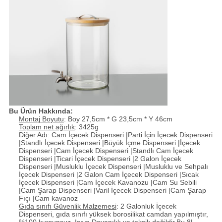
Bu Ürün Hakkında:
Montaj Boyutu
: Boy 27,5cm * G 23,5cm * Y 46cm
Toplam net ağırlık
: 3425g
Diğer Adı
: Cam İçecek Dispenseri |Parti İçin İçecek Dispenseri
|Standlı İçecek Dispenseri |Büyük İçme Dispenseri |İçecek
Dispenseri |Cam İçecek Dispenseri |Standlı Cam İçecek
Dispenseri |Ticari İçecek Dispenseri |2 Galon İçecek
Dispenseri |Musluklu İçecek Dispenseri |Musluklu ve Sehpalı
İçecek Dispenseri |2 Galon Cam İçecek Dispenseri |Sıcak
İçecek Dispenseri |Cam İçecek Kavanozu |Cam Su Sebili
|Cam Şarap Dispenseri |Varil İçecek Dispenseri |Cam Şarap
Fıçı |Cam kavanoz
Gıda sınıfı Güvenlik Malzemesi
: 2 Galonluk İçecek
Dispenseri, gıda sınıfı yüksek borosilikat camdan yapılmıştır,
%100 kurşunsuz, Isıya Dayanıklı ve toksik değildir.Bu 8L