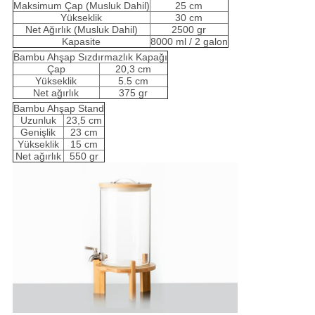
Maksimum Çap (Musluk Dahil)
25 cm
Yükseklik
30 cm
Net Ağırlık (Musluk Dahil)
2500 gr
Kapasite
8000 ml / 2 galon
Bambu Ahşap Sızdırmazlık Kapağı
Çap
20,3 cm
Yükseklik
5.5 cm
Net ağırlık
375 gr
Bambu Ahşap Stand
Uzunluk
23,5 cm
Genişlik
23 cm
Yükseklik
15 cm
Net ağırlık
550 gr