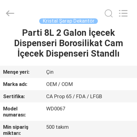
MASSHINE
HOME
PRODUCTS
CO.,
LTD..
Kristal Şarap Dekantör
All
Rights
Parti 8L 2 Galon İçecek
EV
Reserved.
Dispenseri Borosilikat Cam
ÜRÜN:%
İçecek Dispenseri Standlı
S
Menşe yeri:
Çin
VİDEOLAR
Marka adı:
OEM / ODM
Sertifika:
CA Prop 65 / FDA / LFGB
HAKKIMIZDA
Model
WD0067
numarası:
FABRIKA
Min sipariş
500 takım
TURU
miktarı: