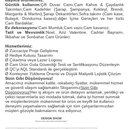
Başlıca ürünlerimiz:
Günlük kullanım:
Çift Duvar Camı;Cam Kahve & Çaydanlık
Takımları;Cam Kadehler (Şarap, Şampanya, Kokteyl, Brendi,
Margarita & Martini);Şarap Dekantörleri;Sofra takımı (Cam kase,
Bulaşık, Dondurma kasesi);diğer İçme Gereçleri ve her türlü
Cam Bardaklar;
Ev dekorasyonu:
Cam Mumluk;Cam vazo;Cam kavanoz;
Tatil ve Mevsimlik:
Noel, Aziz Valentine, Cadılar Bayramı,
İlkbahar ve Sonbahar Cam Ürünleri.
Hizmetlerimiz:
Ø Züccaciye Proje Geliştirme
Ø Hediye Kutusu Tasarımı
Ø Çıkartma veya Lazer Logosu
Ø Cam Ürün Gıda Güvenliği Testi ve Sertifikasyonu Düzenleyin
Ø QC'yi AQL Standardı ile gerçekleştirin
Ø Konteyner Yükleme Önerisi ve Düşük Maliyetli Lojistik Çözüm
Sizin Gibi Düşünüyoruz!
Amacımız mükemmel kalite, rekabetçi fiyatlar, mükemmel hizmet
ve güvenli ulaşım sağlamaktır.Sloganımız
Sizin Gibi
Düşünüyoruz!
Her iş akışını ve ürün detayını anlamak, yenilikçi ve
çekici tasarımlarla sizi modada tutmak, daha iyi hizmet sunmak
ve müşterilerimizin mükemmel bir ürün ve keyifli bir kullanıcı
deneyimi yaşamalarını sağlamak için tüm çalışanlarımızdan
müşteri gözüyle bakmalarını rica ediyoruz.