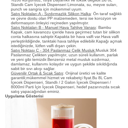
Standlı Cam İçecek Dispenseri Limonata, su, meyve suları,
punch ve sangria için mükemmel uyum.
Satış Noktaları A - Sızdırmazlık Silikon Halka
: Ön taraf sağlıklı
ve çevre dostu olan PP malzemeden, tersi ise korozyon ve
deformasyon önleyici reçineden yapılmıştır.
Satış Noktaları B - Manuel Hava Tahliye Vanası
: Bambu
Kapak, cam kavanozu içeride hava geçirmez tutan bir silikon
conta halkasına sahiptir.Kapakta bir hava valfi var.Hava valfi
yerleştirildiğinde, tanktaki hava tahliye edilebilir.Kapağı açmak
istediğinizde, lütfen valfi dışarı çekin.
Satış Noktası C - 304 Paslanmaz Çelik Musluk:
Musluk 304
Paslanmaz Çelikten yapılmıştır, uzun süreli kullanım, parlak
ve yeni gibi temizdir.Benzersiz metal musluk sızdırmaz,
damlamaz, kullanımı kolaydır ve uygun şekilde sıkıldığında
sabit bir sıvı akışı sağlar.
Güvenilir Ortak & Sıcak Satış
: Orijinal üretici ve kalite
garantili;mükemmel hizmet ve rekabetçi fiyat.Bu 8L Cam
İçecek Dispenseri, Standlı / 2 Galon İçecek Dispenseri /
8000ml Parti İçin İçecek Dispenseri, hedef pazarınızda sıcak
satış yapacağından eminiz.
Uygulama Gösterisi