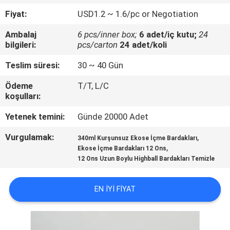
Fiyat:
USD1.2 ~ 1.6/pc or Negotiation
KALITE
Ambalaj
6 pcs/inner box;
6 adet/iç kutu;
24
KONTROL
bilgileri:
pcs/carton
24 adet/koli
Teslim süresi:
30 ~ 40 Gün
BIZIMLE
Ödeme
T/T, L/C
ILETIŞIME
koşulları:
GEÇIN
Yetenek temini:
Günde 20000 Adet
Vurgulamak:
,
BLOG
340ml Kurşunsuz Ekose İçme Bardakları
,
Ekose İçme Bardakları 12 Ons
12 Ons Uzun Boylu Highball Bardakları Temizle
SITE
HARITASI
EN IYI FIYAT
PRIVACY