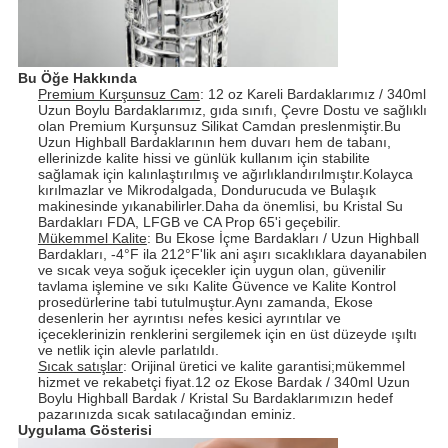
Bu Öğe Hakkında
Premium Kurşunsuz Cam
: 12 oz Kareli Bardaklarımız / 340ml
Uzun Boylu Bardaklarımız, gıda sınıfı, Çevre Dostu ve sağlıklı
olan Premium Kurşunsuz Silikat Camdan preslenmiştir.Bu
Uzun Highball Bardaklarının hem duvarı hem de tabanı,
ellerinizde kalite hissi ve günlük kullanım için stabilite
sağlamak için kalınlaştırılmış ve ağırlıklandırılmıştır.Kolayca
kırılmazlar ve Mikrodalgada, Dondurucuda ve Bulaşık
makinesinde yıkanabilirler.Daha da önemlisi, bu Kristal Su
Bardakları FDA, LFGB ve CA Prop 65'i geçebilir.
Mükemmel Kalite
: Bu Ekose İçme Bardakları / Uzun Highball
Bardakları, -4°F ila 212°F'lik ani aşırı sıcaklıklara dayanabilen
ve sıcak veya soğuk içecekler için uygun olan, güvenilir
tavlama işlemine ve sıkı Kalite Güvence ve Kalite Kontrol
prosedürlerine tabi tutulmuştur.Aynı zamanda, Ekose
desenlerin her ayrıntısı nefes kesici ayrıntılar ve
içeceklerinizin renklerini sergilemek için en üst düzeyde ışıltı
ve netlik için alevle parlatıldı.
Sıcak satışlar
: Orijinal üretici ve kalite garantisi;mükemmel
hizmet ve rekabetçi fiyat.12 oz Ekose Bardak / 340ml Uzun
Boylu Highball Bardak / Kristal Su Bardaklarımızın hedef
pazarınızda sıcak satılacağından eminiz.
Uygulama Gösterisi