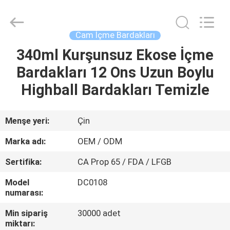
MASSHINE
HOME
PRODUCTS
CO.,
LTD..
Cam İçme Bardakları
All
Rights
340ml Kurşunsuz Ekose İçme
EV
Reserved.
Bardakları 12 Ons Uzun Boylu
ÜRÜN:%
Highball Bardakları Temizle
S
Menşe yeri:
Çin
VİDEOLAR
Marka adı:
OEM / ODM
Sertifika:
CA Prop 65 / FDA / LFGB
HAKKIMIZDA
Model
DC0108
numarası:
FABRIKA
Min sipariş
30000 adet
TURU
miktarı: