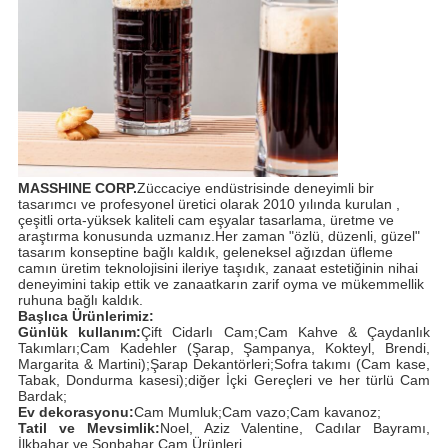
MASSHINE CORP.
Züccaciye endüstrisinde deneyimli bir
tasarımcı ve profesyonel üretici olarak 2010 yılında kurulan ,
çeşitli orta-yüksek kaliteli cam eşyalar tasarlama, üretme ve
araştırma konusunda uzmanız.Her zaman "özlü, düzenli, güzel"
tasarım konseptine bağlı kaldık, geleneksel ağızdan üfleme
camın üretim teknolojisini ileriye taşıdık, zanaat estetiğinin nihai
deneyimini takip ettik ve zanaatkarın zarif oyma ve mükemmellik
ruhuna bağlı kaldık.
Başlıca Ürünlerimiz:
Günlük kullanım:
Çift Cidarlı Cam;Cam Kahve & Çaydanlık
Takımları;Cam Kadehler (Şarap, Şampanya, Kokteyl, Brendi,
Margarita & Martini);Şarap Dekantörleri;Sofra takımı (Cam kase,
Tabak, Dondurma kasesi);diğer İçki Gereçleri ve her türlü Cam
Bardak;
Ev dekorasyonu:
Cam Mumluk;Cam vazo;Cam kavanoz;
Tatil ve Mevsimlik:
Noel, Aziz Valentine, Cadılar Bayramı,
İlkbahar ve Sonbahar Cam Ürünleri.