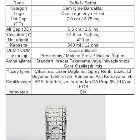
Renk
Şeffaf / Şeffaf
Kategori
Cam İçme Bardaklar
Logo
Özel Logo veya Etiket
Üst Çap
7,0 cm / 2,75 inç
(TD)
Alt Çap (BD)
6,6 cm / 2,6 inç
Yükseklik (Y)
14,8 cm / 5,8 inç
Net ağırlığı
420 gr
Kapasite
340 ml / 12 ons
OEM / ODM
Kabul edilebilir
teknoloji
Preslenmiş / Makine Presli / Makine Yapımı
Ambalajlama
Standart İhracat Paketleme veya İhtiyaçlarınıza
Göre Özelleştirilmiş
Yüzey İşlem
Çıkartma, Lazer Dağlama, Sprey Renk, Buzlu, El
Boyama, Elektrolizle, Kumlama, Asit Korozyonu, vb.
Sertifikasyon
SGS, Intertek, vb. tarafından CA Prop 65, FDA ve
LFGB.
Anavatan
Çin