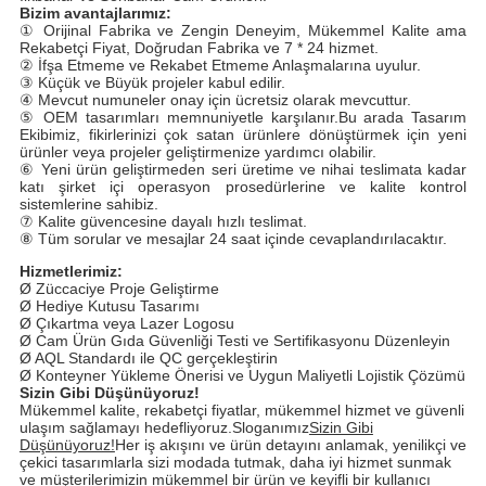
Bizim avantajlarımız:
① Orijinal Fabrika ve Zengin Deneyim, Mükemmel Kalite ama
Rekabetçi Fiyat, Doğrudan Fabrika ve 7 * 24 hizmet.
② İfşa Etmeme ve Rekabet Etmeme Anlaşmalarına uyulur.
③ Küçük ve Büyük projeler kabul edilir.
④ Mevcut numuneler onay için ücretsiz olarak mevcuttur.
⑤ OEM tasarımları memnuniyetle karşılanır.Bu arada Tasarım
Ekibimiz, fikirlerinizi çok satan ürünlere dönüştürmek için yeni
ürünler veya projeler geliştirmenize yardımcı olabilir.
⑥ Yeni ürün geliştirmeden seri üretime ve nihai teslimata kadar
katı şirket içi operasyon prosedürlerine ve kalite kontrol
sistemlerine sahibiz.
⑦ Kalite güvencesine dayalı hızlı teslimat.
⑧ Tüm sorular ve mesajlar 24 saat içinde cevaplandırılacaktır.
Hizmetlerimiz:
Ø Züccaciye Proje Geliştirme
Ø Hediye Kutusu Tasarımı
Ø Çıkartma veya Lazer Logosu
Ø Cam Ürün Gıda Güvenliği Testi ve Sertifikasyonu Düzenleyin
Ø AQL Standardı ile QC gerçekleştirin
Ø Konteyner Yükleme Önerisi ve Uygun Maliyetli Lojistik Çözümü
Sizin Gibi Düşünüyoruz!
Mükemmel kalite, rekabetçi fiyatlar, mükemmel hizmet ve güvenli
ulaşım sağlamayı hedefliyoruz.Sloganımız
Sizin Gibi
Düşünüyoruz!
Her iş akışını ve ürün detayını anlamak, yenilikçi ve
çekici tasarımlarla sizi modada tutmak, daha iyi hizmet sunmak
ve müşterilerimizin mükemmel bir ürün ve keyifli bir kullanıcı