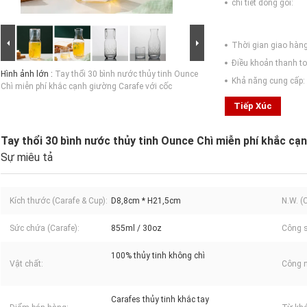
chi tiết đóng gói:
Thời gian giao hàng
Điều khoản thanh to
Hình ảnh lớn :
Tay thổi 30 bình nước thủy tinh Ounce
Khả năng cung cấp:
Chì miễn phí khắc cạnh giường Carafe với cốc
Tiếp Xúc
Tay thổi 30 bình nước thủy tinh Ounce Chì miễn phí khắc cạ
Sự miêu tả
Kích thước (Carafe & Cup):
D8,8cm * H21,5cm
N.W. (
Sức chứa (Carafe):
855ml / 30oz
Công s
100% thủy tinh không chì
Vật chất:
Công 
Carafes thủy tinh khắc tay