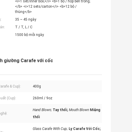
<i>1 set/inner box;</i> <b>1 bộ / hộp bên trong;
</b> <i>12 sets/carton</i> <b>12 bộ /
thùng</b>
:
35 ~ 45 ngày
án:
T / T, L / C
1500 bộ mỗi ngày
nh giường Carafe với cốc
Carafe & Cup):
400g
uất (Cup):
260ml / 9oz
Hand Blown;
Tay thổi;
Mouth Blown
Miệng
nghệ:
thổi
Glass Carafe With Cup;
Ly Carafe Với Cốc;