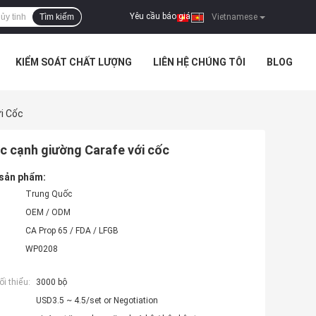
Yêu cầu báo giá
Tìm kiếm
|
Vietnamese
KIỂM SOÁT CHẤT LƯỢNG
LIÊN HỆ CHÚNG TÔI
BLOG
i Cốc
ắc cạnh giường Carafe với cốc
 sản phẩm:
Trung Quốc
OEM / ODM
CA Prop 65 / FDA / LFGB
WP0208
i thiểu:
3000 bộ
USD3.5 ~ 4.5/set or Negotiation