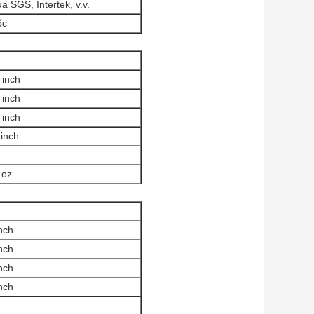
 SGS, Intertek, v.v.
ốc
 inch
 inch
 inch
 inch
 oz
nch
nch
nch
nch