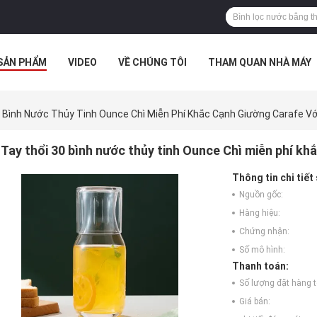
SẢN PHẨM
VIDEO
VỀ CHÚNG TÔI
THAM QUAN NHÀ MÁY
 Bình Nước Thủy Tinh Ounce Chì Miễn Phí Khắc Cạnh Giường Carafe Vớ
Tay thổi 30 bình nước thủy tinh Ounce Chì miễn phí kh
Thông tin chi tiết
Nguồn gốc:
Hàng hiệu:
Chứng nhận:
Số mô hình:
Thanh toán:
Số lượng đặt hàng tố
Giá bán: