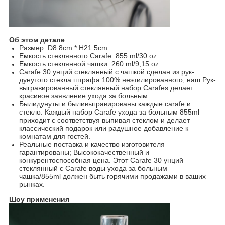
Об этом детале
Размер
: D8.8cm * H21.5cm
Емкость стеклянного Carafe
: 855 ml/30 oz
Емкость стеклянной чашки
: 260 ml/9,15 oz
Carafe 30 унций стеклянный с чашкой сделан из рук-
дунутого стекла штрафа 100% неэтилированного; наш Рук-
выгравированный стеклянный набор Carafes делает
красивое заявление ухода за больным.
Былидунуты и быливыгравированы каждые carafe и
стекло. Каждый набор Carafe ухода за больным 855ml
приходит с соответствуя выпивая стеклом и делает
классический подарок или радушное добавление к
комнатам для гостей.
Реальные поставка и качество изготовителя
гарантированы; Высококачественный и
конкурентоспособная цена. Этот Carafe 30 унций
стеклянный с Carafe воды ухода за больным
чашка/855ml должен быть горячими продажами в ваших
рынках.
Шоу применения