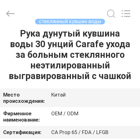
MASSHINE
HOME
PRODUCTS
CO.,
LTD..
стеклянный кувшин воды
All
Rights
Рука дунутый кувшина
ДОМ
Reserved.
воды 30 унций Carafe ухода
ПРОДУКТЫ
за больным стеклянного
неэтилированный
РОЛИКИ
выгравированный с чашкой
О
Место
Китай
происхождения:
НАС
Фирменное
OEM / ODM
наименование:
ПУТЕШЕСТВИЕ
ФАБРИКИ
Сертификация:
CA Prop 65 / FDA / LFGB