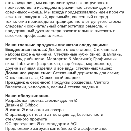
стеклоизделия, мы специализируем в конструировать,
производстве, и исследовать различное стеклоизделие
средн-высок-конца. Мы всегда придерживались идеи проекта
«сжатого, аккуратный, красивый», снесенный вперед
технологии производства традиционного рт-дунутого стекла,
следовали окончательный опыт эстетики ремесла, и
придержанный духа мастера восхитительные высекать и
высокого профессионализма.
Наши главные продукты являются следующими:
Ежедневная польза:
Двойное стекло стены; Стеклянные
наборы кофе & чайника; Стеклянные кубки (вино, Шампань,
коктейль, рябиновка, Маргарита & Мартини); Графинчики
вина; Tableware (шар стекла, шар блюда, мороженого);
другие выпивая изделия и все виды стеклянных чашек;
Домашнее украшение:
Стеклянный держатель для свечи;
Стеклянная ваза; Стеклянный опарник;
Праздник & сезонное:
Продукты рождества, Святого
Валентайн, хеллоуина, весны & стекла падения.
Наши обслуживания:
Разработка проекта стеклоизделия Ø
Дизайн Ø Giftbox
Этикета Ø или логотип лазера
Ø аранжируют тест и аттестацию Ед-безопасности
стеклянного продукта
QC проведения Ø со стандартом AQL
Предложение загрузки контейнера Ø и эффективное