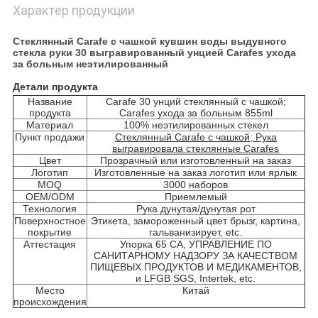
Характер продукции
Стеклянный Carafe с чашкой кувшин воды выдувного
стекла руки 30 выгравированный унцией Carafes ухода
за больным неэтилированный
Детали продукта
Название
Carafe 30 унций стеклянный с чашкой;
продукта
Carafes ухода за больным 855ml
Материал
100% неэтилированных стекел
Пункт продажи
Стеклянный Carafe с чашкой; Рука
выгравировала стеклянные Carafes
Цвет
Прозрачный или изготовленный на заказ
Логотип
Изготовленные на заказ логотип или ярлык
MOQ
3000 наборов
OEM/ODM
Приемлемый
Технология
Рука дунутая/дунутая рот
Поверхностное
Этикета, замороженный цвет брызг, картина,
покрытие
гальванизирует, etc.
Аттестация
Упорка 65 CA, УПРАВЛЕНИЕ ПО
САНИТАРНОМУ НАДЗОРУ ЗА КАЧЕСТВОМ
ПИЩЕВЫХ ПРОДУКТОВ И МЕДИКАМЕНТОВ,
и LFGB SGS, Intertek, etc.
Место
Китай
происхождения