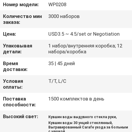
Номер модели:
WP0208
ПРОВЕРКА
Количество мин
3000 наборов
КАЧЕСТВА
заказа:
Цена:
USD3.5 ~ 4.5/set or Negotiation
СВЯЖИТЕСЬ
Упаковывая
1 набор/внутренняя коробка; 12
МЫ
детали:
набора/коробка
Время
35 | 45 дней
БЛОГ
доставки:
Условия
T/T, L/C
оплаты:
КАРТА
САЙТА
Поставка
1500 комплектов в день
способности:
Высокий свет:
,
PRIVACY
Кувшин воды выдувного стекла руки
,
Кувшин воды 30 унций стеклянный
POLICY
Выгравированный Carafe ухода за больным
с чашкой