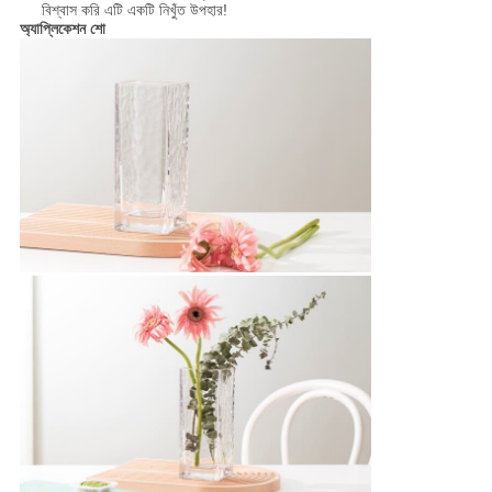
বিশ্বাস করি এটি একটি নিখুঁত উপহার!
অ্যাপ্লিকেশন শো