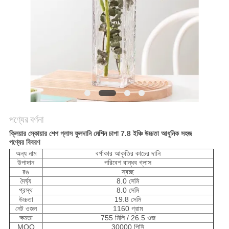
POLICY
পণ্যের বর্ণনা
ক্লিয়ার স্কোয়ার শেপ গ্লাস ফুলদানি মেশিন চাপা 7.8 ইঞ্চি উচ্চতা আধুনিক সহজ
পণ্যের বিবরণ
অন্য নাম
বর্গাকার আকৃতির কাচের দানি
উপাদান
পরিবেশ বান্ধব গ্লাস
রঙ
স্বচ্ছ
দৈর্ঘ্য
8.0 সেমি
প্রস্থ
8.0 সেমি
উচ্চতা
19.8 সেমি
নেট ওজন
1160 গ্রাম
ক্ষমতা
755 মিলি / 26.5 ওজ
MOQ
30000 পিসি