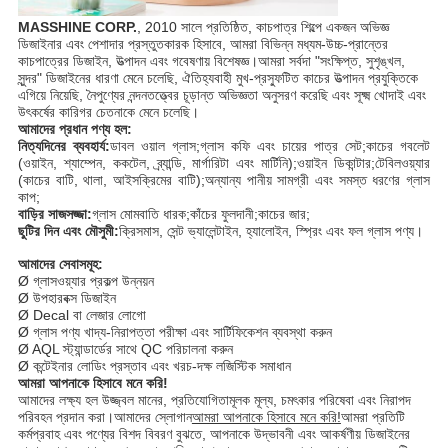
MASSHINE CORP.
, 2010 সালে প্রতিষ্ঠিত, কাচপাত্র শিল্পে একজন অভিজ্ঞ
ডিজাইনার এবং পেশাদার প্রস্তুতকারক হিসাবে, আমরা বিভিন্ন মধ্যম-উচ্চ-প্রান্তের
কাচপাত্রের ডিজাইন, উত্পাদন এবং গবেষণায় বিশেষজ্ঞ।আমরা সর্বদা "সংক্ষিপ্ত, সুশৃঙ্খল,
সুন্দর" ডিজাইনের ধারণা মেনে চলেছি, ঐতিহ্যবাহী মুখ-প্রস্ফুটিত কাচের উত্পাদন প্রযুক্তিকে
এগিয়ে নিয়েছি, নৈপুণ্যের নন্দনতত্ত্বের চূড়ান্ত অভিজ্ঞতা অনুসরণ করেছি এবং সূক্ষ্ম খোদাই এবং
উৎকর্ষের কারিগর চেতনাকে মেনে চলেছি।
আমাদের প্রধান পণ্য হল:
নিত্যদিনের ব্যবহার্য:
ডাবল ওয়াল গ্লাস;গ্লাস কফি এবং চায়ের পাত্র সেট;কাচের গবলেট
(ওয়াইন, শ্যাম্পেন, ককটেল, ব্র্যান্ডি, মার্গারিটা এবং মার্টিনি);ওয়াইন ডিকান্টার;টেবিলওয়্যার
(কাচের বাটি, থালা, আইসক্রিমের বাটি);অন্যান্য পানীয় সামগ্রী এবং সমস্ত ধরণের গ্লাস
কাপ;
বাড়ির সাজসজ্জা:
গ্লাস মোমবাতি ধারক;কাঁচের ফুলদানী;কাচের জার;
ছুটির দিন এবং মৌসুমী:
ক্রিসমাস, সেন্ট ভ্যালেন্টাইন, হ্যালোইন, স্প্রিং এবং ফল গ্লাস পণ্য।
আমাদের সেবাসমূহ:
Ø গ্লাসওয়্যার প্রকল্প উন্নয়ন
Ø উপহারবক্স ডিজাইন
Ø Decal বা লেজার লোগো
Ø গ্লাস পণ্য খাদ্য-নিরাপত্তা পরীক্ষা এবং সার্টিফিকেশন ব্যবস্থা করুন
Ø AQL স্ট্যান্ডার্ডের সাথে QC পরিচালনা করুন
Ø কন্টেইনার লোডিং প্রস্তাব এবং খরচ-দক্ষ লজিস্টিক সমাধান
আমরা আপনাকে হিসাবে মনে করি!
আমাদের লক্ষ্য হল উজ্জ্বল মানের, প্রতিযোগিতামূলক মূল্য, চমৎকার পরিষেবা এবং নিরাপদ
পরিবহন প্রদান করা।আমাদের স্লোগান
আমরা আপনাকে হিসাবে মনে করি!
আমরা প্রতিটি
কর্মপ্রবাহ এবং পণ্যের বিশদ বিবরণ বুঝতে, আপনাকে উদ্ভাবনী এবং আকর্ষণীয় ডিজাইনের