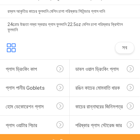
রম্বস আকৃতির কাচের ফুলদানি মেশিন চাপা পরিষ্কার সিলিন্ডার গ্লাস দানি
24cm উচ্চতা লম্বা স্কয়ার গ্লাস ফুলদানি 22.5oz মেশিন চাপা পরিষ্কার ক্রিস্টাল
ফুলদানি
সব
গ্লাস ড্রিংকিং কাপ
ডাবল ওয়াল ড্রিংকিং গ্লাস
গ্লাস পানীয় Goblets
রঙিন কাচের মোমবাতি ধারক
হোম ডেকোরেশন গ্লাস
কাচের রান্নাঘরের জিনিসপত্র
গ্লাস ওয়াটার পিচার
পরিষ্কার গ্লাস স্টোরেজ জার