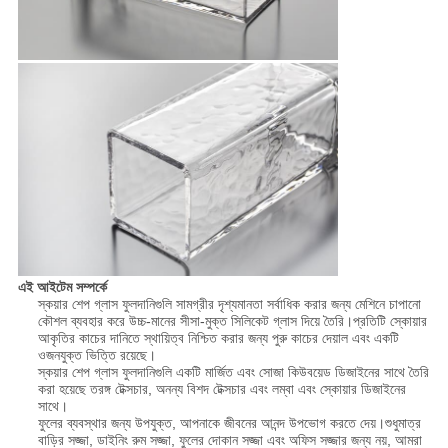
এই আইটেম সম্পর্কে
স্কয়ার শেপ গ্লাস ফুলদানিগুলি সামগ্রীর দৃশ্যমানতা সর্বাধিক করার জন্য মেশিনে চাপানো
কৌশল ব্যবহার করে উচ্চ-মানের সীসা-মুক্ত সিলিকেট গ্লাস দিয়ে তৈরি।প্রতিটি স্কোয়ার
আকৃতির কাচের দানিতে স্থায়িত্ব নিশ্চিত করার জন্য পুরু কাচের দেয়াল এবং একটি
ওজনযুক্ত ভিত্তি রয়েছে।
স্কয়ার শেপ গ্লাস ফুলদানিগুলি একটি মার্জিত এবং সোজা কিউবয়েড ডিজাইনের সাথে তৈরি
করা হয়েছে তরঙ্গ টেক্সচার, অনন্য বিশদ টেক্সচার এবং লম্বা এবং স্কোয়ার ডিজাইনের
সাথে।
ফুলের ব্যবস্থার জন্য উপযুক্ত, আপনাকে জীবনের আনন্দ উপভোগ করতে দেয়।শুধুমাত্র
বাড়ির সজ্জা, ডাইনিং রুম সজ্জা, ফুলের দোকান সজ্জা এবং অফিস সজ্জার জন্য নয়, আমরা