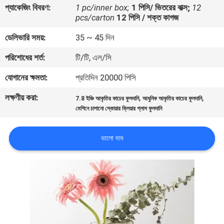
প্যাকেজিং বিবরণ:
1 pc/inner box;
1 পিসি/ ভিতরের বাক্স;
12
pcs/carton
12 পিসি / শক্ত কাগজ
মান
ডেলিভারি সময়:
35 ~ 45 দিন
নিয়ন্ত্রণ
পরিশোধের শর্ত:
টি/টি, এল/সি
যোগাযোগ
যোগানের ক্ষমতা:
প্রতিদিন 20000 পিসি
করুন
লক্ষণীয় করা:
,
,
7.8 ইঞ্চি আকৃতির কাচের ফুলদানি
আধুনিক আকৃতির কাচের ফুলদানি
মেশিনে চাপানো স্কোয়ার ক্লিয়ার গ্লাস ফুলদানি
ব্লগ
ভালো দাম
সাইট
ম্যাপ
PRIVACY