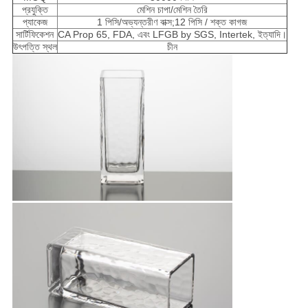
প্রযুক্তি
মেশিন চাপা/মেশিন তৈরি
প্যাকেজ
1 পিসি/অভ্যন্তরীণ বাক্স;12 পিসি / শক্ত কাগজ
সার্টিফিকেশন
CA Prop 65, FDA, এবং LFGB by SGS, Intertek, ইত্যাদি।
উৎপত্তি স্থল
চীন