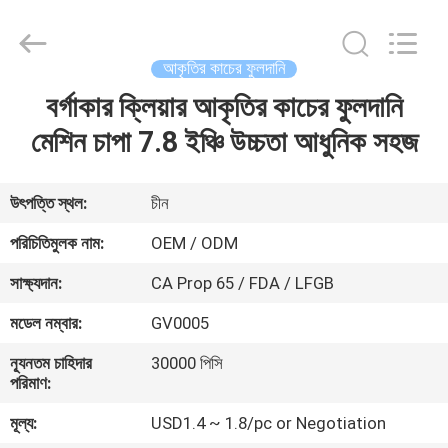
MASSHINE
HOME
PRODUCTS
CO.,
LTD..
আকৃতির কাচের ফুলদানি
All
Rights
বর্গাকার ক্লিয়ার আকৃতির কাচের ফুলদানি
বাড়ি
Reserved.
মেশিন চাপা 7.8 ইঞ্চি উচ্চতা আধুনিক সহজ
পণ্য
উৎপত্তি স্থল:
চীন
ভিডিও
পরিচিতিমুলক নাম:
OEM / ODM
সাক্ষ্যদান:
CA Prop 65 / FDA / LFGB
আমাদের
মডেল নম্বার:
GV0005
সম্পর্কে
ন্যূনতম চাহিদার
30000 পিসি
পরিমাণ:
কারখানা
মূল্য:
USD1.4 ~ 1.8/pc or Negotiation
ভ্রমণ