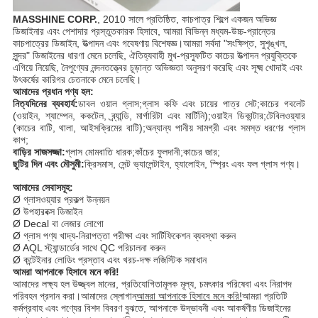
MASSHINE CORP.
, 2010 সালে প্রতিষ্ঠিত, কাচপাত্র শিল্পে একজন অভিজ্ঞ
ডিজাইনার এবং পেশাদার প্রস্তুতকারক হিসাবে, আমরা বিভিন্ন মধ্যম-উচ্চ-প্রান্তের
কাচপাত্রের ডিজাইন, উত্পাদন এবং গবেষণায় বিশেষজ্ঞ।আমরা সর্বদা "সংক্ষিপ্ত, সুশৃঙ্খল,
সুন্দর" ডিজাইনের ধারণা মেনে চলেছি, ঐতিহ্যবাহী মুখ-প্রস্ফুটিত কাচের উত্পাদন প্রযুক্তিকে
এগিয়ে নিয়েছি, নৈপুণ্যের নন্দনতত্ত্বের চূড়ান্ত অভিজ্ঞতা অনুসরণ করেছি এবং সূক্ষ্ম খোদাই এবং
উৎকর্ষের কারিগর চেতনাকে মেনে চলেছি।
আমাদের প্রধান পণ্য হল:
নিত্যদিনের ব্যবহার্য:
ডাবল ওয়াল গ্লাস;গ্লাস কফি এবং চায়ের পাত্র সেট;কাচের গবলেট
(ওয়াইন, শ্যাম্পেন, ককটেল, ব্র্যান্ডি, মার্গারিটা এবং মার্টিনি);ওয়াইন ডিকান্টার;টেবিলওয়্যার
(কাচের বাটি, থালা, আইসক্রিমের বাটি);অন্যান্য পানীয় সামগ্রী এবং সমস্ত ধরণের গ্লাস
কাপ;
বাড়ির সাজসজ্জা:
গ্লাস মোমবাতি ধারক;কাঁচের ফুলদানী;কাচের জার;
ছুটির দিন এবং মৌসুমী:
ক্রিসমাস, সেন্ট ভ্যালেন্টাইন, হ্যালোইন, স্প্রিং এবং ফল গ্লাস পণ্য।
আমাদের সেবাসমূহ:
Ø গ্লাসওয়্যার প্রকল্প উন্নয়ন
Ø উপহারবক্স ডিজাইন
Ø Decal বা লেজার লোগো
Ø গ্লাস পণ্য খাদ্য-নিরাপত্তা পরীক্ষা এবং সার্টিফিকেশন ব্যবস্থা করুন
Ø AQL স্ট্যান্ডার্ডের সাথে QC পরিচালনা করুন
Ø কন্টেইনার লোডিং প্রস্তাব এবং খরচ-দক্ষ লজিস্টিক সমাধান
আমরা আপনাকে হিসাবে মনে করি!
আমাদের লক্ষ্য হল উজ্জ্বল মানের, প্রতিযোগিতামূলক মূল্য, চমৎকার পরিষেবা এবং নিরাপদ
পরিবহন প্রদান করা।আমাদের স্লোগান
আমরা আপনাকে হিসাবে মনে করি!
আমরা প্রতিটি
কর্মপ্রবাহ এবং পণ্যের বিশদ বিবরণ বুঝতে, আপনাকে উদ্ভাবনী এবং আকর্ষণীয় ডিজাইনের