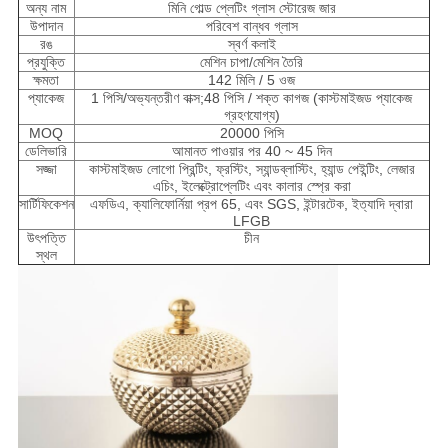
অন্য নাম
মিনি গোল্ড প্লেটিং গ্লাস স্টোরেজ জার
উপাদান
পরিবেশ বান্ধব গ্লাস
রঙ
স্বর্ণ কলাই
প্রযুক্তি
মেশিন চাপা/মেশিন তৈরি
ক্ষমতা
142 মিলি / 5 ওজ
প্যাকেজ
1 পিসি/অভ্যন্তরীণ বাক্স;48 পিসি / শক্ত কাগজ (কাস্টমাইজড প্যাকেজ
গ্রহণযোগ্য)
MOQ
20000 পিসি
ডেলিভারি
আমানত পাওয়ার পর 40 ~ 45 দিন
সজ্জা
কাস্টমাইজড লোগো প্রিন্টিং, ফ্রস্টিং, স্যান্ডব্লাস্টিং, হ্যান্ড পেইন্টিং, লেজার
এচিং, ইলেক্ট্রোপ্লেটিং এবং কালার স্প্রে করা
সার্টিফিকেশন
এফডিএ, ক্যালিফোর্নিয়া প্রপ 65, এবং SGS, ইন্টারটেক, ইত্যাদি দ্বারা
LFGB
উৎপত্তি
চীন
স্থল