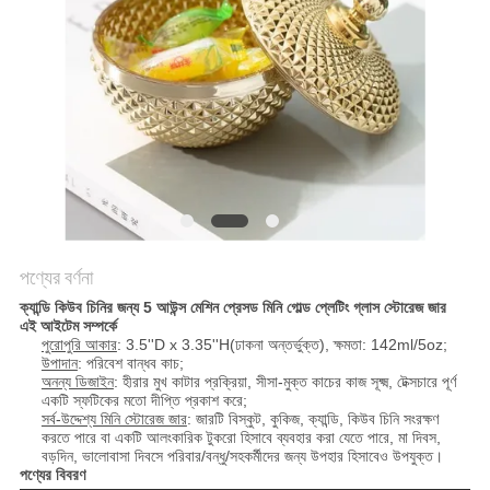
POLICY
পণ্যের বর্ণনা
ক্যান্ডি কিউব চিনির জন্য 5 আউন্স মেশিন প্রেসড মিনি গোল্ড প্লেটিং গ্লাস স্টোরেজ জার
এই আইটেম সম্পর্কে
পুরোপুরি আকার
: 3.5''D x 3.35''H(ঢাকনা অন্তর্ভুক্ত), ক্ষমতা: 142ml/5oz;
উপাদান
: পরিবেশ বান্ধব কাচ;
অনন্য ডিজাইন
: হীরার মুখ কাটার প্রক্রিয়া, সীসা-মুক্ত কাচের কাজ সূক্ষ্ম, টেক্সচারে পূর্ণ
একটি স্ফটিকের মতো দীপ্তি প্রকাশ করে;
সর্ব-উদ্দেশ্য মিনি স্টোরেজ জার
: জারটি বিস্কুট, কুকিজ, ক্যান্ডি, কিউব চিনি সংরক্ষণ
করতে পারে বা একটি আলংকারিক টুকরো হিসাবে ব্যবহার করা যেতে পারে, মা দিবস,
বড়দিন, ভালোবাসা দিবসে পরিবার/বন্ধু/সহকর্মীদের জন্য উপহার হিসাবেও উপযুক্ত।
পণ্যের বিবরণ