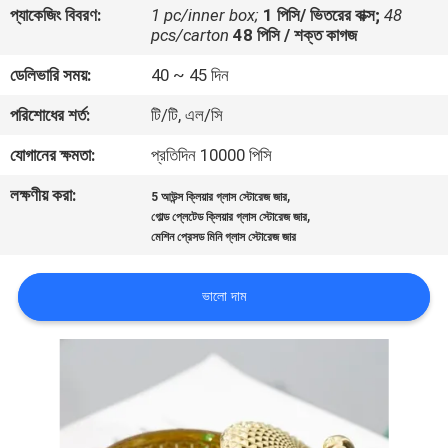
প্যাকেজিং বিবরণ:
1 pc/inner box;
1 পিসি/ ভিতরের বাক্স;
48
pcs/carton
48 পিসি / শক্ত কাগজ
মান
ডেলিভারি সময়:
40 ~ 45 দিন
নিয়ন্ত্রণ
পরিশোধের শর্ত:
টি/টি, এল/সি
যোগাযোগ
যোগানের ক্ষমতা:
প্রতিদিন 10000 পিসি
করুন
লক্ষণীয় করা:
,
5 আউন্স ক্লিয়ার গ্লাস স্টোরেজ জার
,
গোল্ড প্লেটেড ক্লিয়ার গ্লাস স্টোরেজ জার
মেশিন প্রেসড মিনি গ্লাস স্টোরেজ জার
ব্লগ
ভালো দাম
সাইট
ম্যাপ
PRIVACY