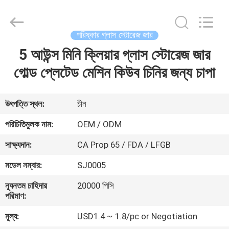
MASSHINE
HOME
PRODUCTS
CO.,
LTD..
পরিষ্কার গ্লাস স্টোরেজ জার
All
Rights
5 আউন্স মিনি ক্লিয়ার গ্লাস স্টোরেজ জার
বাড়ি
Reserved.
গোল্ড প্লেটেড মেশিন কিউব চিনির জন্য চাপা
পণ্য
উৎপত্তি স্থল:
চীন
ভিডিও
পরিচিতিমুলক নাম:
OEM / ODM
সাক্ষ্যদান:
CA Prop 65 / FDA / LFGB
আমাদের
মডেল নম্বার:
SJ0005
সম্পর্কে
ন্যূনতম চাহিদার
20000 পিসি
পরিমাণ:
কারখানা
মূল্য:
USD1.4 ~ 1.8/pc or Negotiation
ভ্রমণ