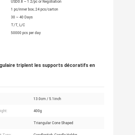
USD0.8 ~ 1.2/pc or Negotiation
1 pc/inner box; 24 pcs/carton
30 ~ 40 Days
T/T, L/C
50000 pcs per day
laire triplent les supports décoratifs en
13.0cm / 5.1inch
ight:
400g
Triangular Cone Shaped