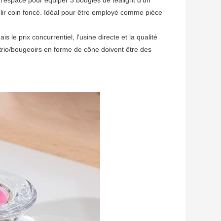
 l'espace pour équiper 3 bougies de tealight d'un
lir coin foncé. Idéal pour être employé comme pièce
s le prix concurrentiel, l'usine directe et la qualité
rio/bougeoirs en forme de cône doivent être des