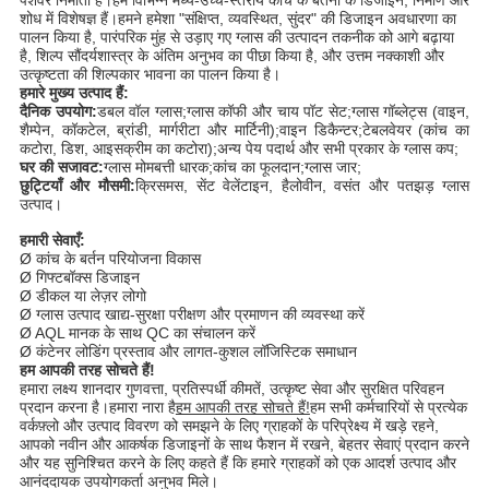
पेशेवर निर्माता है।हम विभिन्न मध्य-उच्च-स्तरीय कांच के बर्तनों के डिजाइन, निर्माण और
शोध में विशेषज्ञ हैं।हमने हमेशा "संक्षिप्त, व्यवस्थित, सुंदर" की डिजाइन अवधारणा का
पालन किया है, पारंपरिक मुंह से उड़ाए गए ग्लास की उत्पादन तकनीक को आगे बढ़ाया
है, शिल्प सौंदर्यशास्त्र के अंतिम अनुभव का पीछा किया है, और उत्तम नक्काशी और
उत्कृष्टता की शिल्पकार भावना का पालन किया है।
हमारे मुख्य उत्पाद हैं:
दैनिक उपयोग:
डबल वॉल ग्लास;ग्लास कॉफी और चाय पॉट सेट;ग्लास गॉब्लेट्स (वाइन,
शैम्पेन, कॉकटेल, ब्रांडी, मार्गरीटा और मार्टिनी);वाइन डिकैन्टर;टेबलवेयर (कांच का
कटोरा, डिश, आइसक्रीम का कटोरा);अन्य पेय पदार्थ और सभी प्रकार के ग्लास कप;
घर की सजावट:
ग्लास मोमबत्ती धारक;कांच का फूलदान;ग्लास जार;
छुट्टियाँ और मौसमी:
क्रिसमस, सेंट वेलेंटाइन, हैलोवीन, वसंत और पतझड़ ग्लास
उत्पाद।
हमारी सेवाएँ:
Ø कांच के बर्तन परियोजना विकास
Ø गिफ्टबॉक्स डिजाइन
Ø डीकल या लेज़र लोगो
Ø ग्लास उत्पाद खाद्य-सुरक्षा परीक्षण और प्रमाणन की व्यवस्था करें
Ø AQL मानक के साथ QC का संचालन करें
Ø कंटेनर लोडिंग प्रस्ताव और लागत-कुशल लॉजिस्टिक समाधान
हम आपकी तरह सोचते हैं!
हमारा लक्ष्य शानदार गुणवत्ता, प्रतिस्पर्धी कीमतें, उत्कृष्ट सेवा और सुरक्षित परिवहन
प्रदान करना है।हमारा नारा है
हम आपकी तरह सोचते हैं!
हम सभी कर्मचारियों से प्रत्येक
वर्कफ़्लो और उत्पाद विवरण को समझने के लिए ग्राहकों के परिप्रेक्ष्य में खड़े रहने,
आपको नवीन और आकर्षक डिजाइनों के साथ फैशन में रखने, बेहतर सेवाएं प्रदान करने
और यह सुनिश्चित करने के लिए कहते हैं कि हमारे ग्राहकों को एक आदर्श उत्पाद और
आनंददायक उपयोगकर्ता अनुभव मिले।