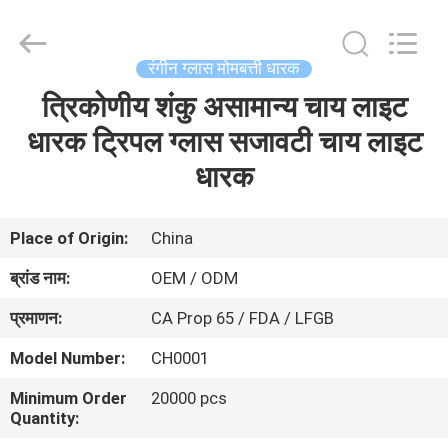
XI'AN
MASSHINE
HOME
PRODUCTS
CO.,
रंगीन ग्लास मोमबत्ती धारक
LTD..
All
Rights
त्रिकोणीय शंकु असामान्य चाय लाइट
घर
Reserved.
धारक ट्रिपल ग्लास सजावटी चाय लाइट
उत्पादों
धारक
वीडियो
Place of Origin:
China
ब्रांड नाम:
OEM / ODM
हमारे
प्रमाणन:
CA Prop 65 / FDA / LFGB
बारे
Model Number:
CH0001
में
Minimum Order
20000 pcs
Quantity:
कारखाना