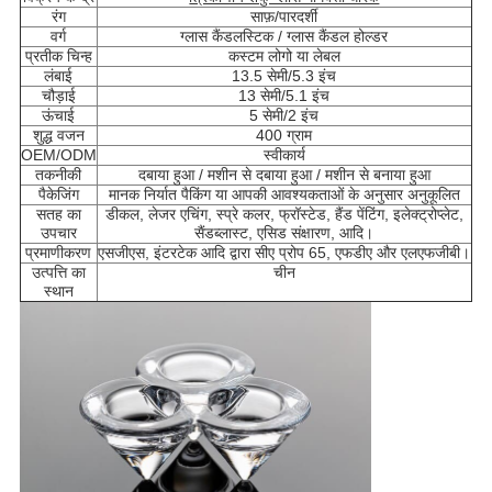
रंग
साफ़/पारदर्शी
वर्ग
ग्लास कैंडलस्टिक / ग्लास कैंडल होल्डर
प्रतीक चिन्ह
कस्टम लोगो या लेबल
लंबाई
13.5 सेमी/5.3 इंच
चौड़ाई
13 सेमी/5.1 इंच
ऊंचाई
5 सेमी/2 इंच
शुद्ध वजन
400 ग्राम
OEM/ODM
स्वीकार्य
तकनीकी
दबाया हुआ / मशीन से दबाया हुआ / मशीन से बनाया हुआ
पैकेजिंग
मानक निर्यात पैकिंग या आपकी आवश्यकताओं के अनुसार अनुकूलित
सतह का
डीकल, लेजर एचिंग, स्प्रे कलर, फ्रॉस्टेड, हैंड पेंटिंग, इलेक्ट्रोप्लेट,
उपचार
सैंडब्लास्ट, एसिड संक्षारण, आदि।
प्रमाणीकरण
एसजीएस, इंटरटेक आदि द्वारा सीए प्रोप 65, एफडीए और एलएफजीबी।
उत्पत्ति का
चीन
स्थान