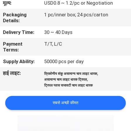
मूल्य:
USD0.8 ~ 1.2/pc or Negotiation
भ्रमण
Packaging
1 pc/inner box; 24 pcs/carton
Details:
गुणवत्ता
Delivery Time:
30 ~ 40 Days
नियंत्रण
Payment
T/T, L/C
Terms:
संपर्क
Supply Ability:
50000 pcs per day
करें
हाई लाइट:
,
त्रिकोणीय शंकु असामान्य चाय लाइट धारक
,
असामान्य चाय लाइट धारक ट्रिपल
ब्लॉग
ट्रिपल ग्लास सजावटी चाय लाइट धारक
साइटमैप
सबसे अच्छी कीमत
PRIVACY