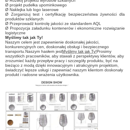
Ø Rozwój projektu wyrobów szklanych
Ø projekt pudełka upominkowego
Ø Naklejka lub logo laserowe
Ø Zorganizuj test i certyfikację bezpieczeństwa żywności dla
produktów szklanych
Ø Przeprowadź kontrolę jakości ze standardem AQL
Ø Propozycja załadunku kontenerów i ekonomiczne rozwiązanie
logistyczne
Myślimy tak jak Ty!
Naszym celem jest zapewnienie doskonałej jakości,
konkurencyjnych cen, doskonałej obsługi i bezpiecznego
transportu.Naszym hasłem jest
Myślimy tak jak Ty!
Prosimy
wszystkich pracowników, aby stawali z perspektywy klientów, aby
zrozumieć każdy przepływ pracy i szczegóły produktu, być na
bieżąco z modą dzięki innowacyjnym i atrakcyjnym projektom,
świadczyć lepsze usługi i zapewniać naszym klientom doskonały
produkt i radosne wrażenia użytkownika.