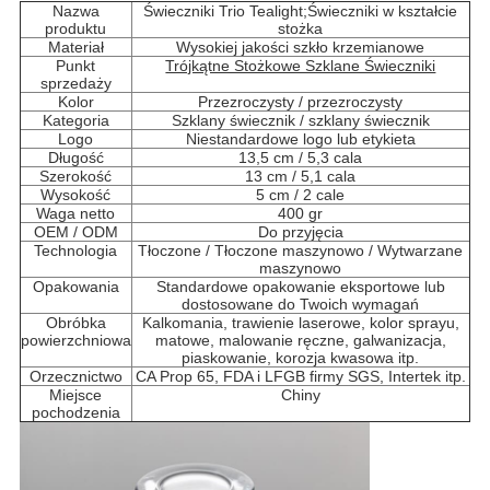
Nazwa
Świeczniki Trio Tealight;Świeczniki w kształcie
produktu
stożka
Materiał
Wysokiej jakości szkło krzemianowe
Punkt
Trójkątne Stożkowe Szklane Świeczniki
sprzedaży
Kolor
Przezroczysty / przezroczysty
Kategoria
Szklany świecznik / szklany świecznik
Logo
Niestandardowe logo lub etykieta
Długość
13,5 cm / 5,3 cala
Szerokość
13 cm / 5,1 cala
Wysokość
5 cm / 2 cale
Waga netto
400 gr
OEM / ODM
Do przyjęcia
Technologia
Tłoczone / Tłoczone maszynowo / Wytwarzane
maszynowo
Opakowania
Standardowe opakowanie eksportowe lub
dostosowane do Twoich wymagań
Obróbka
Kalkomania, trawienie laserowe, kolor sprayu,
powierzchniowa
matowe, malowanie ręczne, galwanizacja,
piaskowanie, korozja kwasowa itp.
Orzecznictwo
CA Prop 65, FDA i LFGB firmy SGS, Intertek itp.
Miejsce
Chiny
pochodzenia