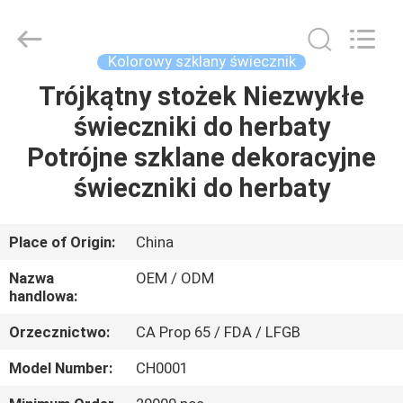
XI'AN
MASSHINE
HOME
PRODUCTS
CO.,
Kolorowy szklany świecznik
LTD..
All
Rights
Trójkątny stożek Niezwykłe
DOM
Reserved.
świeczniki do herbaty
PRODUKTY
Potrójne szklane dekoracyjne
świeczniki do herbaty
FILMY
Place of Origin:
China
O
Nazwa
OEM / ODM
NAS
handlowa:
Orzecznictwo:
CA Prop 65 / FDA / LFGB
WYCIECZKA
Model Number:
CH0001
PO