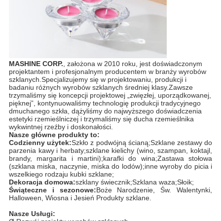
MASHINE CORP.
, założona w 2010 roku, jest doświadczonym
projektantem i profesjonalnym producentem w branży wyrobów
szklanych.Specjalizujemy się w projektowaniu, produkcji i
badaniu różnych wyrobów szklanych średniej klasy.Zawsze
trzymaliśmy się koncepcji projektowej „zwięzłej, uporządkowanej,
pięknej”, kontynuowaliśmy technologię produkcji tradycyjnego
dmuchanego szkła, dążyliśmy do najwyższego doświadczenia
estetyki rzemieślniczej i trzymaliśmy się ducha rzemieślnika
wykwintnej rzeźby i doskonałości.
Nasze główne produkty to:
Codzienny użytek:
Szkło z podwójną ścianą;Szklane zestawy do
parzenia kawy i herbaty;szklane kielichy (wino, szampan, koktajl,
brandy, margarita i martini);karafki do wina;Zastawa stołowa
(szklana miska, naczynie, miska do lodów);inne wyroby do picia i
wszelkiego rodzaju kubki szklane;
Dekoracja domowa:
szklany świecznik;Szklana waza;Słoik;
Świąteczne i sezonowe:
Boże Narodzenie, Św. Walentynki,
Halloween, Wiosna i Jesień Produkty szklane.
Nasze Usługi: