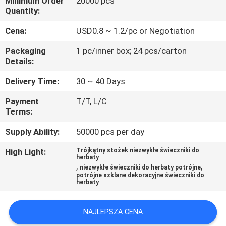
Minimum Order
20000 pcs
FABRYCE
Quantity:
Cena:
USD0.8 ~ 1.2/pc or Negotiation
KONTROLA
Packaging
1 pc/inner box; 24 pcs/carton
JAKOŚCI
Details:
Delivery Time:
30 ~ 40 Days
SKONTAKTUJ
Payment
T/T, L/C
SIĘ
Terms:
Z
Supply Ability:
50000 pcs per day
NAMI
High Light:
Trójkątny stożek niezwykłe świeczniki do
herbaty
,
,
niezwykłe świeczniki do herbaty potrójne
BLOG
potrójne szklane dekoracyjne świeczniki do
herbaty
SITEMAP
NAJLEPSZA CENA