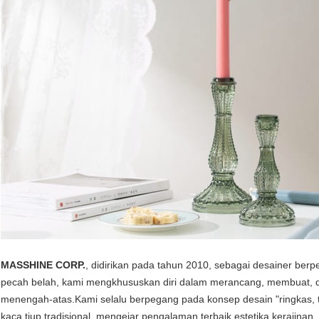
MASSHINE CORP.
, didirikan pada tahun 2010, sebagai desainer berp
pecah belah, kami mengkhususkan diri dalam merancang, membuat, da
menengah-atas.Kami selalu berpegang pada konsep desain "ringkas, t
kaca tiup tradisional, mengejar pengalaman terbaik estetika kerajina