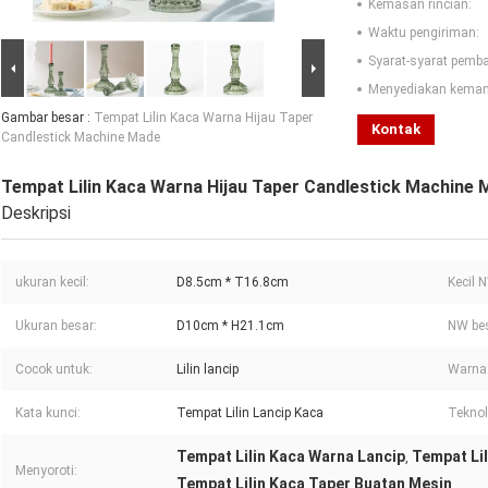
Kemasan rincian:
Waktu pengiriman:
Syarat-syarat pemb
Menyediakan kema
Gambar besar :
Tempat Lilin Kaca Warna Hijau Taper
Kontak
Candlestick Machine Made
Tempat Lilin Kaca Warna Hijau Taper Candlestick Machine
Deskripsi
ukuran kecil:
D8.5cm * T16.8cm
Kecil 
Ukuran besar:
D10cm * H21.1cm
NW bes
Cocok untuk:
Lilin lancip
Warna
Kata kunci:
Tempat Lilin Lancip Kaca
Teknol
Tempat Lilin Kaca Warna Lancip
Tempat Lil
,
Menyoroti:
Tempat Lilin Kaca Taper Buatan Mesin