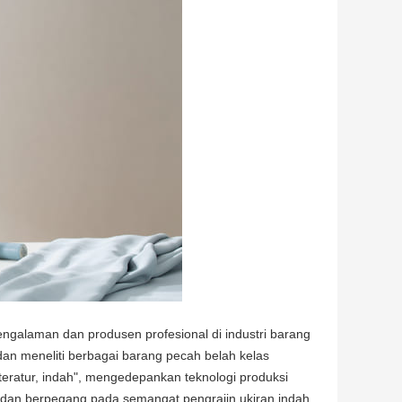
engalaman dan produsen profesional di industri barang
n meneliti berbagai barang pecah belah kelas
eratur, indah", mengedepankan teknologi produksi
n, dan berpegang pada semangat pengrajin ukiran indah