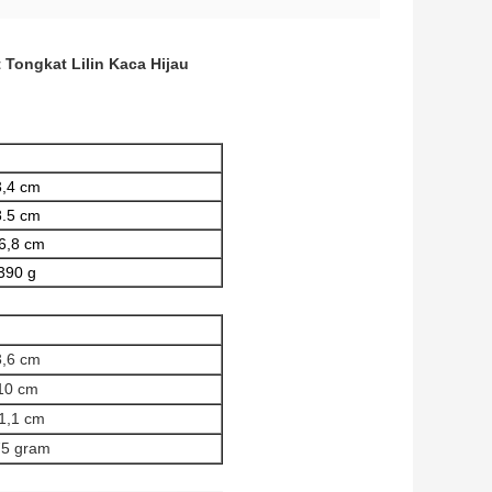
Tongkat Lilin Kaca Hijau
3,4 cm
8.5 cm
6,8 cm
390 g
3,6 cm
10 cm
1,1 cm
5 gram