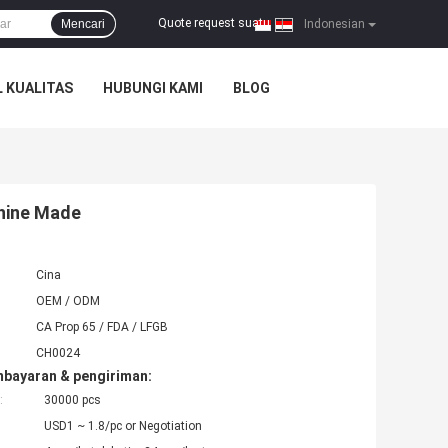
Quote request suatu
Mencari
|
Indonesian
 KUALITAS
HUBUNGI KAMI
BLOG
chine Made
Cina
OEM / ODM
CA Prop 65 / FDA / LFGB
CH0024
mbayaran & pengiriman:
:
30000 pcs
USD1 ~ 1.8/pc or Negotiation