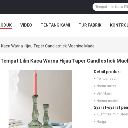
RODUK
VIDEO
TENTANG KAMI
TUR PABRIK
KONTROL
n Kaca Warna Hijau Taper Candlestick Machine Made
Tempat Lilin Kaca Warna Hijau Taper Candlestick Ma
Detail produk:
Tempat asal:
Nama merek:
Sertifikasi:
Nomor model:
Syarat-syarat pe
Kuantitas min Order
Harga: