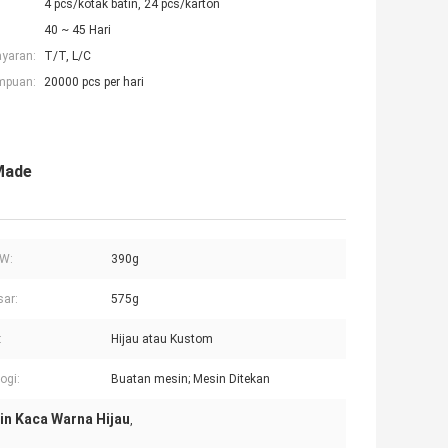
4 pcs/kotak batin, 24 pcs/karton
40 ~ 45 Hari
ayaran:
T/T, L/C
mpuan:
20000 pcs per hari
 Made
NW:
390g
ar:
575g
:
Hijau atau Kustom
ogi:
Buatan mesin; Mesin Ditekan
in Kaca Warna Hijau
,